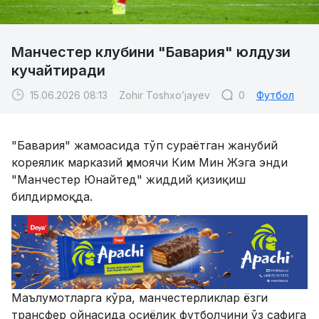
15.06.2026 08:13
Zohir Toshxo’jayev
0
Футбол
"Бавария" жамоасида тўп сураётган жанубий
кореялик марказий ҳимоячи Ким Мин Жэга энди
"Манчестер Юнайтед" жиддий қизиқиш
билдирмоқда.
Маълумотларга кўра, манчестерликлар ёзги
трансфер ойнасида осиёлик футболчини ўз сафига
қўшиб олиш имкониятини кўриб чиқмоқда. Англия
клуби вакиллари ҳозир ўтказилаётган жаҳон
чемпионатида Ким Мин Жэнинг ўйинини яқиндан
кузатиб, унинг ҳолати бўйича раҳбариятга ҳисобот