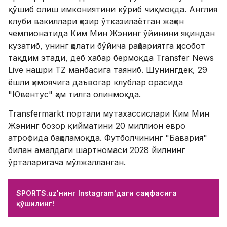
тақдим этади, деб хабар бермоқда Transfer News
Live нашри TZ манбасига таяниб. Шунингдек, 29
ёшли ҳимоячига даъвогар клублар орасида
"Ювентус" ҳам тилга олинмоқда.
Transfermarkt портали мутахассислари Ким Мин
Жэнинг бозор қийматини 20 миллион евро
атрофида баҳоламоқда. Футболчининг "Бавария"
билан амалдаги шартномаси 2028 йилнинг
ўрталаригача мўлжалланган.
SPORTS.uz'нинг Instagram'даги саҳифасига
қўшилинг!
Фикрлар
Саралаш
Энг яхшилар
Фикр қолдириш учун
авторизациядан ўтинг
!