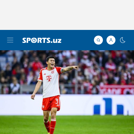
Манчестер клубини "Бавария" юлдузи
кучайтиради