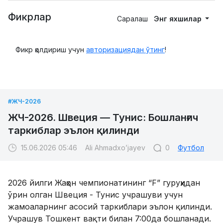
#ЖЧ-2026
ЖЧ-2026. Швеция — Тунис: Бошланғич
таркиблар эълон қилинди
15.06.2026 05:46
Ali Ahmadxo’jayev
0
Футбол
2026 йилги Жаҳон чемпионатининг “F” гуруҳидан
ўрин олган Швеция - Тунис учрашуви учун
жамоаларнинг асосий таркиблари эълон қилинди.
Учрашув Тошкент вақти билан 7:00да бошланади.