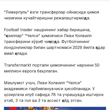
“Ливерпуль” ёзги трансферлар ойнасида ҳимоя
чизиғини кучайтиришни режалаштирмоқда.
Football Insider нашрининг хабар беришича,
“қизиллар” “Челси” ҳимоячиси Леви Колвилл
трансферини кўриб чиқмоқда. Футболчининг
лондонликлар билан шартномаси 2029 йилга қадар
амал қилади.
Transfermarkt портали ҳимоячининг нархини 50
миллион еврога баҳолаган.
Маълумот учун, Леви Колвилл “Челси”
академияси тарбияланувчиси ҳисобланади. У
ҳозиргача клуб сафида 78 та учрашувда иштирок
этиб, 3 та гол ва 3 та ассист қайд этган.