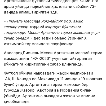
Аргентиналик футболчи “Филадельфия Юнион”га
қарши ўйинда ноқулайлик ҳис қилгани сабабли 73-
дақиқада алмаштирилган эди.
- Лионель Мессида ноқулайлик бор, аммо
текширувлар жиддий жароҳат йўқлигини
тасдиқлади. Месси Аргентина терма жамоаси учун
тайёр бўлади,
- деб ёзди Романо ўзининг X
ижтимоий тармоғидаги саҳифасида.
Аввалроқ, Лионель Месси Аргентина миллий терма
жамоасининг “ЖЧ-2026” учун кенгайтирилган
рўйхатига киритилгани хабар қилинганди.
Футбол бўйича навбатдаги жаҳон чемпионати
АҚШ, Канада ва Мексикада 11 июндан 19 июлгача
бўлиб ўтади. Аргентина терма жамоаси бир
гуруҳда Жазоир, Австрия ва Иордания билан
ўйнайди. Аргентина амалдаги жаҳон чемпиони
ҳисобланади.