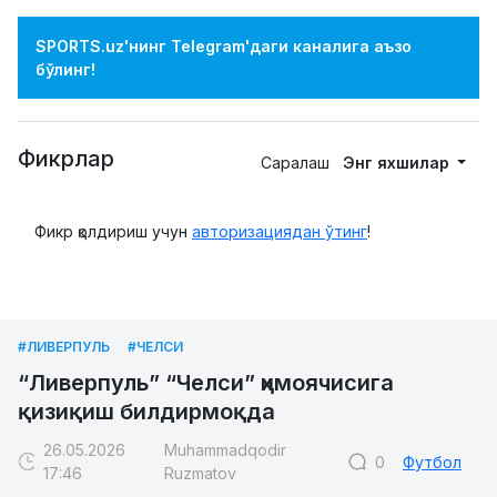
SPORTS.uz'нинг Telegram'даги каналига аъзо
бўлинг!
Фикрлар
Саралаш
Энг яхшилар
Фикр қолдириш учун
авторизациядан ўтинг
!
#ЛИВЕРПУЛЬ
#ЧЕЛСИ
“Ливерпуль” “Челси” ҳимоячисига
қизиқиш билдирмоқда
26.05.2026
Muhammadqodir
0
Футбол
17:46
Ruzmatov