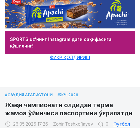
SPORTS.uz'нинг Instagram'даги саҳифасига
қўшилинг!
ФИКР ҚОЛДИРИШ
#САУДИЯ АРАБИСТОНИ
#ЖЧ-2026
Жаҳон чемпионати олдидан терма
жамоа ўйинчиси паспортини ўғрилатди
26.05.2026 17:26
Zohir Toshxo’jayev
0
Футбол