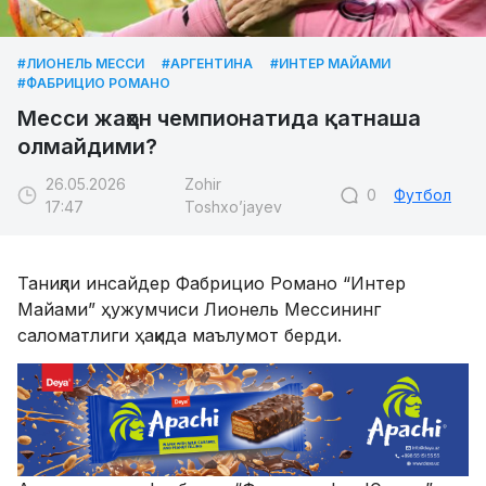
#ЛИОНЕЛЬ МЕССИ
#АРГЕНТИНА
#ИНТЕР МАЙАМИ
#ФАБРИЦИО РОМАНО
Месси жаҳон чемпионатида қатнаша
олмайдими?
26.05.2026
Zohir
0
Футбол
17:47
Toshxo’jayev
Таниқли инсайдер Фабрицио Романо “Интер
Майами” ҳужумчиси Лионель Мессининг
саломатлиги ҳақида маълумот берди.