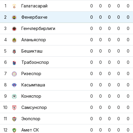
1
Галатасарай
0
0
0
0
0
2
Фенербахче
0
0
0
0
0
3
Генчлербирлиги
0
0
0
0
0
4
Аланьяспор
0
0
0
0
0
5
Бешикташ
0
0
0
0
0
6
Трабзонспор
0
0
0
0
0
7
Ризеспор
0
0
0
0
0
8
Касымпаша
0
0
0
0
0
9
Коняспор
0
0
0
0
0
10
Самсунспор
0
0
0
0
0
11
Эюпспор
0
0
0
0
0
12
Амет СК
0
0
0
0
0