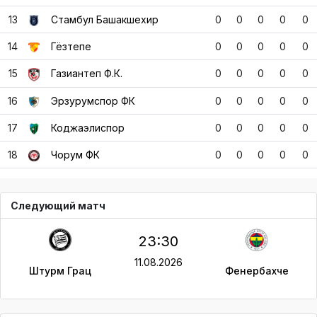
13
Стамбул Башакшехир
0
0
0
0
0
14
Гёзтепе
0
0
0
0
0
15
Газиантеп Ф.К.
0
0
0
0
0
16
Эрзурумспор ФК
0
0
0
0
0
17
Коджаэлиспор
0
0
0
0
0
18
Чорум ФК
0
0
0
0
0
Следующий матч
23:30
11.08.2026
Штурм Грац
Фенербахче