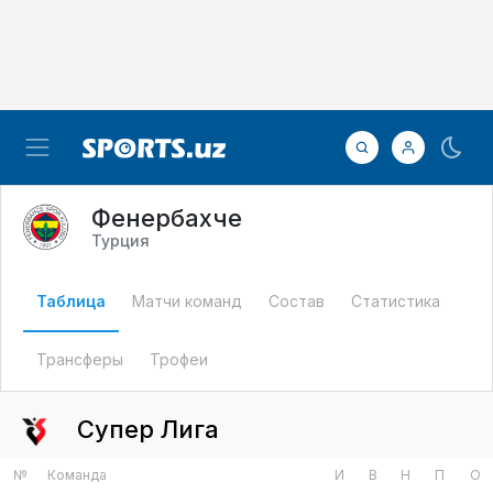
Фенербахче
Турция
Таблица
Матчи команд
Состав
Статистика
Трансферы
Трофеи
Супер Лига
№
Команда
И
В
Н
П
О