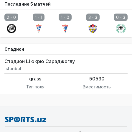
Последние 5 матчей
2 -
0
1 -
1
1 -
0
3 -
3
0 -
3
Стадион
Стадион Шюкрю Сараджоглу
İstanbul
grass
50530
Тип поля
Вместимость