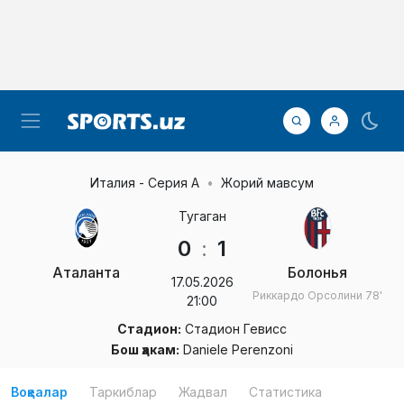
Италия - Серия А
Жорий мавсум
Тугаган
0
:
1
Аталанта
Болонья
17.05.2026
Риккардо Орсолини
78'
21:00
Стадион:
Стадион Гевисс
Бош ҳакам:
Daniele Perenzoni
Воқеалар
Таркиблар
Жадвал
Статистика