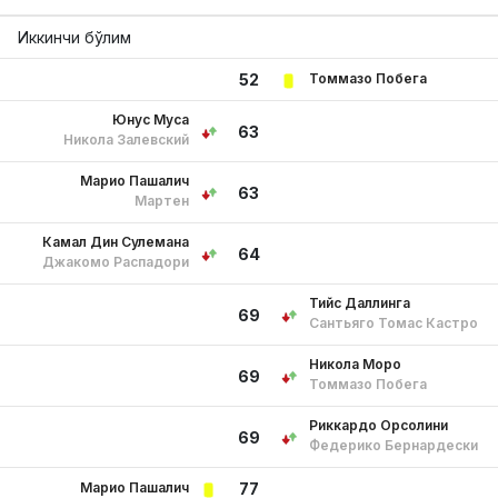
Иккинчи бўлим
Томмазо Побега
52
Юнус Муса
63
Никола Залевский
Марио Пашалич
63
Мартен
Камал Дин Сулемана
64
Джакомо Распадори
Тийс Даллинга
69
Сантьяго Томас Кастро
Никола Моро
69
Томмазо Побега
Риккардо Орсолини
69
Федерико Бернардески
Марио Пашалич
77