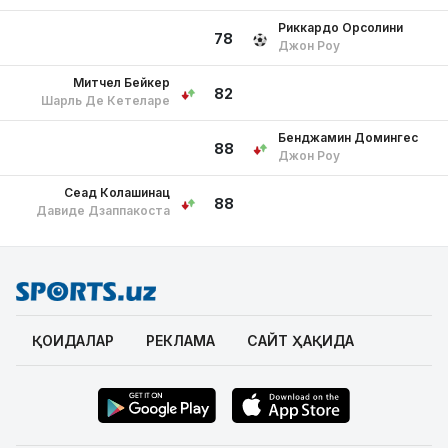
Риккардо Орсолини
78
Джон Роу
Митчел Бейкер
82
Шарль Де Кетеларе
Бенджамин Домингес
88
Джон Роу
Сеад Колашинац
88
Давиде Дзаппакоста
ҚОИДАЛАР
РЕКЛАМА
САЙТ ҲАҚИДА