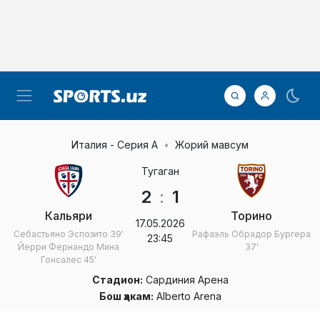
Италия - Серия А
Жорий мавсум
Тугаган
2
:
1
Кальяри
Торино
17.05.2026
Себастьяно Эспозито
39'
Рафаэль Обрадор Бургера
23:45
Йерри Фернандо Мина
37'
Гонсалес
45'
Стадион:
Сардиния Арена
Бош ҳакам:
Alberto Arena