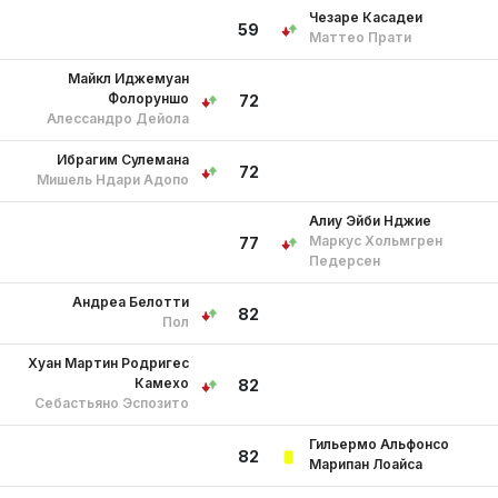
Чезаре Касадеи
59
Маттео Прати
Майкл Иджемуан
Фолоруншо
72
Алессандро Дейола
Ибрагим Сулемана
72
Мишель Ндари Адопо
Алиу Эйби Нджие
Маркус Хольмгрен
77
Педерсен
Андреа Белотти
82
Пол
Хуан Мартин Родригес
Камехо
82
Себастьяно Эспозито
Гильермо Альфонсо
82
Марипан Лоайса