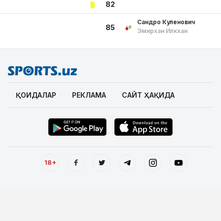
82
Сандро Куленович
85
Эмирхан Илкхан
ҚОИДАЛАР
РЕКЛАМА
САЙТ ҲАҚИДА
18+