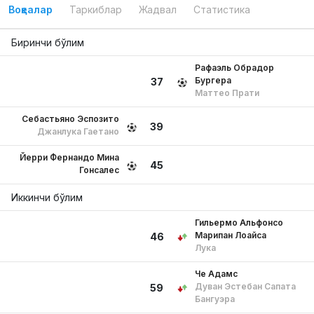
Воқеалар
Таркиблар
Жадвал
Статистика
Биринчи бўлим
Рафаэль Обрадор
Бургера
37
Маттео Прати
Себастьяно Эспозито
39
Джанлука Гаетано
Йерри Фернандо Мина
45
Гонсалес
Иккинчи бўлим
Гильермо Альфонсо
Марипан Лоайса
46
Лука
Че Адамс
Дуван Эстебан Сапата
59
Бангуэра