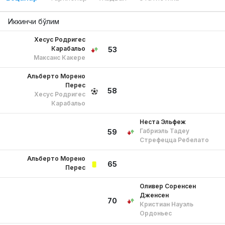
Иккинчи бўлим
Хесус Родригес
Карабальо
53
Максанс Какере
Альберто Морено
Перес
58
Хесус Родригес
Карабальо
Неста Эльфеж
Габриэль Тадеу
59
Стрефецца Ребелато
Альберто Морено
65
Перес
Оливер Соренсен
Дженсен
70
Кристиан Науэль
Ордоньес