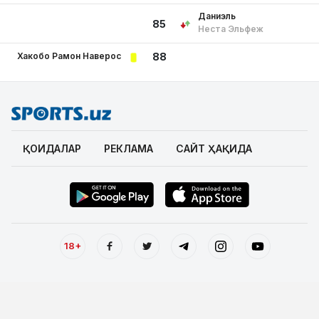
Даниэль
85
Неста Эльфеж
Хакобо Рамон Наверос
88
ҚОИДАЛАР
РЕКЛАМА
САЙТ ҲАҚИДА
18+