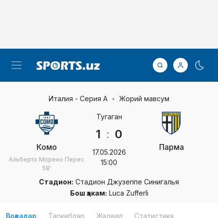
Италия - Серия А
Жорий мавсум
Тугаган
1
:
0
Комо
Парма
17.05.2026
Альберто Морено Перес
15:00
58'
Стадион:
Стадион Джузеппе Синигалья
Бош ҳакам:
Luca Zufferli
Воқеалар
Таркиблар
Жадвал
Статистика