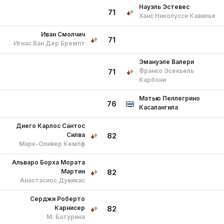
Науэль Эстевес
71
Ханс Николусси Кавилья
Иван Смолчич
71
Игнас Ван Дер Бремпт
Эмануэле Валери
Франко Эсекьель
71
Карбони
Мэтью Пеллегрино
76
Касалангила
Диего Карлос Сантос
Силва
82
Марк-Оливер Кемпф
Альваро Борха Мората
Мартин
82
Анастасиос Дувикас
Серджи Роберто
Карнисер
82
М. Батурина