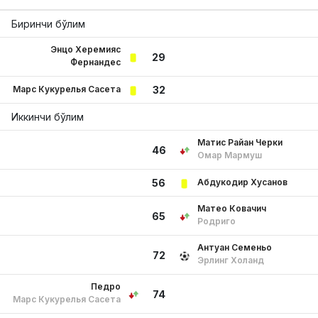
Биринчи бўлим
Энцо Херемияс
29
Фернандес
Марс Кукурелья Сасета
32
Иккинчи бўлим
Матис Райан Черки
46
Омар Мармуш
Абдукодир Хусанов
56
Матео Ковачич
65
Родриго
Антуан Семеньо
72
Эрлинг Холанд
Педро
74
Марс Кукурелья Сасета