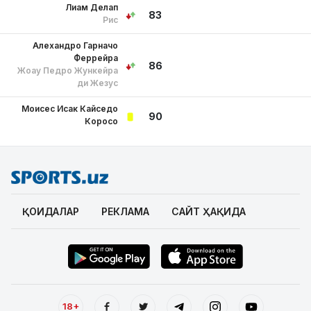
Лиам Делап
83
Рис
Алехандро Гарначо
Феррейра
86
Жоау Педро Жункейра
ди Жезус
Моисес Исак Кайседо
90
Коросо
ҚОИДАЛАР
РЕКЛАМА
САЙТ ҲАҚИДА
18+