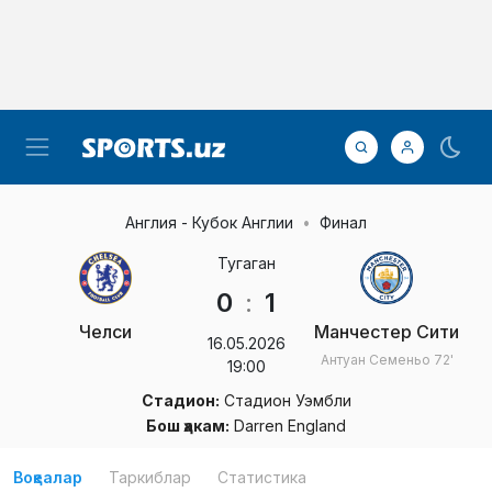
Англия - Кубок Англии
Финал
Тугаган
0
:
1
Челси
Манчестер Сити
16.05.2026
Антуан Семеньо
72'
19:00
Стадион:
Стадион Уэмбли
Бош ҳакам:
Darren England
Воқеалар
Таркиблар
Статистика