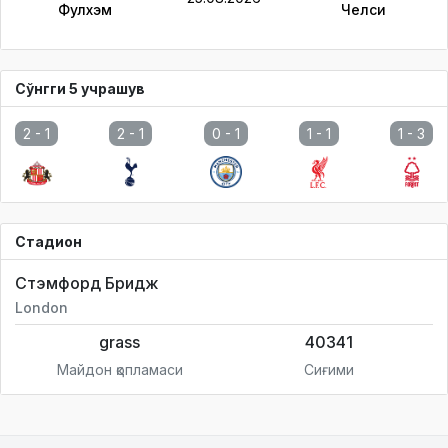
Фулхэм
Челси
Сўнгги 5 учрашув
2 -
1
2 -
1
0 -
1
1 -
1
1 -
3
Стадион
Стэмфорд Бридж
London
grass
40341
Майдон қопламаси
Сиғими