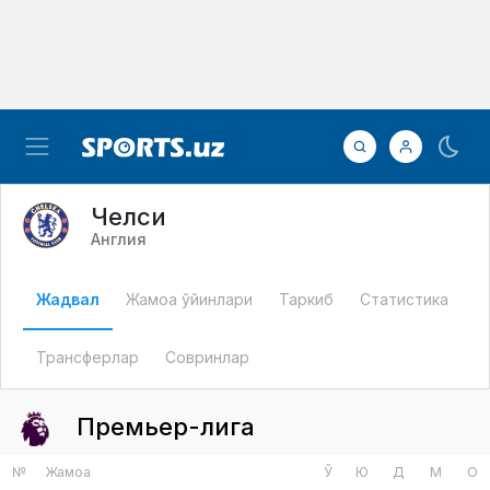
Челси
Англия
Жадвал
Жамоа ўйинлари
Таркиб
Статистика
Трансферлар
Совринлар
Премьер-лига
№
Жамоа
Ў
Ю
Д
М
О