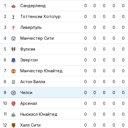
1
Сандерленд
0
0
0
0
0
2
Тоттенхэм Хотспур
0
0
0
0
0
3
Ливерпуль
0
0
0
0
0
4
Манчестер Сити
0
0
0
0
0
5
Фулхэм
0
0
0
0
0
6
Эвертон
0
0
0
0
0
7
Манчестер Юнайтед
0
0
0
0
0
8
Астон Вилла
0
0
0
0
0
9
Челси
0
0
0
0
0
10
Арсенал
0
0
0
0
0
11
Ньюкасл Юнайтед
0
0
0
0
0
12
Халл Сити
0
0
0
0
0