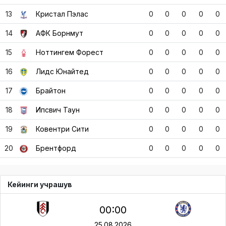
13
Кристал Пэлас
0
0
0
0
0
14
АФК Борнмут
0
0
0
0
0
15
Ноттингем Форест
0
0
0
0
0
16
Лидс Юнайтед
0
0
0
0
0
17
Брайтон
0
0
0
0
0
18
Ипсвич Таун
0
0
0
0
0
19
Ковентри Сити
0
0
0
0
0
20
Брентфорд
0
0
0
0
0
Кейинги учрашув
00:00
25.08.2026