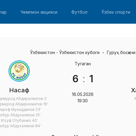
лар
Чемпион акцияси
Футбол
Ўзбек спорти
Ўзбекистон - Ўзбекистон кубоги
Гуруҳ босқичи
Тугаган
6
:
1
Насаф
Х
16.05.2026
армурод Абдирахматов
2'
19:30
рмурод Абдирахматов
16'
ароф Мухиддинов
23'
обур Абдухаликов
25'
Юсуф Отубанжо
40'
обур Абдухаликов
84'