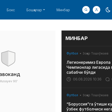
Бокс
Бошқалар
Минбар
МИНБАР
Футбол
Зоҳир Тошхўжаев
Легионеримиз Европа
Чемпионлар лигасида 
сабабчи бўлди
авоканд
06.08.2026 10:36
Musayev
90'
Футбол
Зоҳир Тошхўжаев
“Боруссия”га ўтиши к
ўзбек футболчиси нег