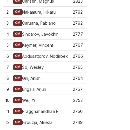
1
Carlsen, Magnus
2823
GM
2
Nakamura, Hikaru
2792
GM
3
Caruana, Fabiano
2792
GM
4
Sindarov, Javokhir
2777
GM
5
Keymer, Vincent
2767
GM
6
Abdusattorov, Nodirbek
2766
GM
7
So, Wesley
2765
GM
8
Giri, Anish
2764
GM
9
Erigaisi Arjun
2757
GM
10
Wei, Yi
2753
GM
11
Praggnanandhaa R
2750
GM
12
Firouzja, Alireza
2749
GM