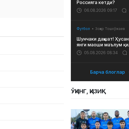
Россияга кетди?
06.08.2026 09:17
Футбол
Зоҳир Тошхўжаев
Шунчаки даҳшат! Ҳусан
янги маоши маълум қи
05.08.2026 08:34
Барча блоглар
ЎҚИНГ, ҚИЗИҚ!