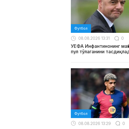
Футбол
08.08.2026 13:31
0
УЕФА Инфантинонинг маҳ
пул тўлаганини тасдиқла
Футбол
08.08.2026 13:29
0