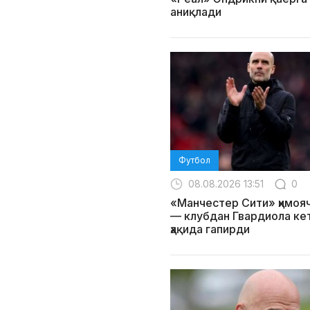
аниқлади
Футбол
08.08.2026 13:51
0
«Манчестер Сити» ҳимоя
— клубдан Гвардиола ке
ҳақида гапирди