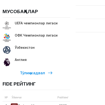
МУСОБАҚАЛАР
UEFA чемпионлар лигаси
ОФК Чемпионлар лигаси
Ўзбекистон
Англия
Тўлиқ жадвал
FIDE РЕЙТИНГ
№
Ўйинчи
Рейтинг