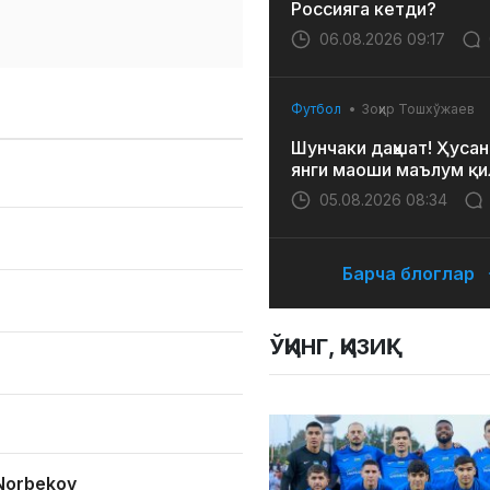
Россияга кетди?
06.08.2026 09:17
Футбол
Зоҳир Тошхўжаев
Шунчаки даҳшат! Ҳусан
янги маоши маълум қи
05.08.2026 08:34
Барча блоглар
ЎҚИНГ, ҚИЗИҚ!
Norbekov