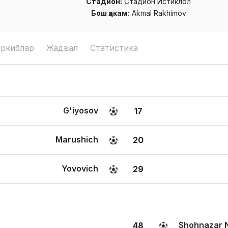
Стадион:
Стадион Истиклол
Бош ҳакам:
Akmal Rakhimov
аркиблар
Жадвал
Статистика
G'iyosov
17
Marushich
20
Yovovich
29
Shohnazar 
48