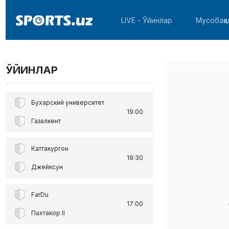
LIVE - Ўйинлар
Мусобақа
ЎЙИНЛАР
Бухарский университет
19:00
Газалкент
Каттакургон
19:30
Джейксун
FarDu
17:00
Пахтакор II