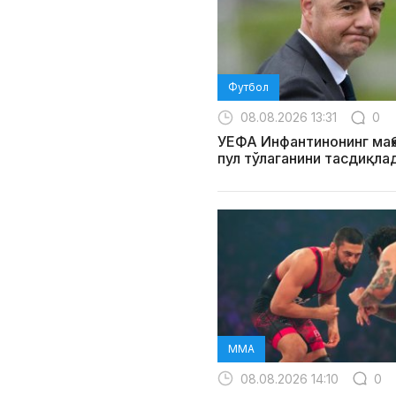
Футбол
08.08.2026 13:31
0
УЕФА Инфантинонинг маҳ
пул тўлаганини тасдиқла
MMA
08.08.2026 14:10
0