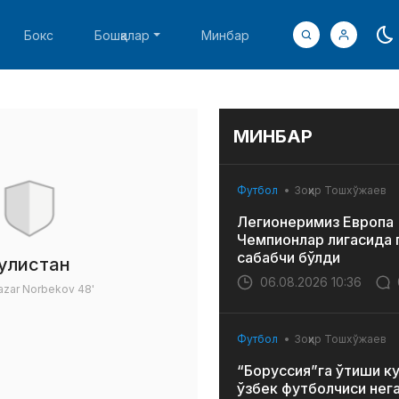
Бокс
Бошқалар
Минбар
МИНБАР
Футбол
Зоҳир Тошхўжаев
Легионеримиз Европа
Чемпионлар лигасида 
сабабчи бўлди
улистан
06.08.2026 10:36
azar Norbekov
48'
Футбол
Зоҳир Тошхўжаев
“Боруссия”га ўтиши к
ўзбек футболчиси нег