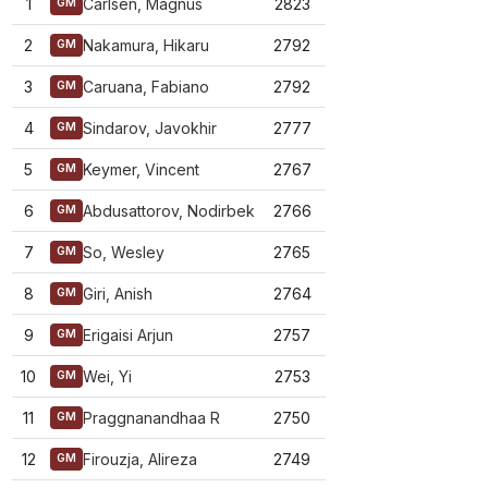
1
Carlsen, Magnus
2823
GM
2
Nakamura, Hikaru
2792
GM
3
Caruana, Fabiano
2792
GM
4
Sindarov, Javokhir
2777
GM
5
Keymer, Vincent
2767
GM
6
Abdusattorov, Nodirbek
2766
GM
7
So, Wesley
2765
GM
8
Giri, Anish
2764
GM
9
Erigaisi Arjun
2757
GM
10
Wei, Yi
2753
GM
11
Praggnanandhaa R
2750
GM
12
Firouzja, Alireza
2749
GM