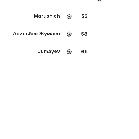
Marushich
53
Асильбек Жумаев
58
Jumayev
69