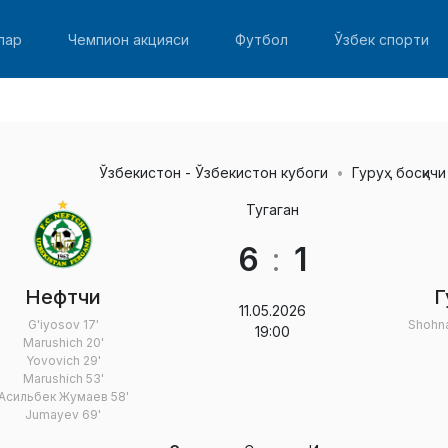
лар
Чемпион акцияси
Футбол
Ўзбек спорти
Ўзбекистон - Ўзбекистон кубоги
Гуруҳ босқичи
Тугаган
6
:
1
Нефтчи
Г
11.05.2026
G'iyosov
17'
Shohn
19:00
Marushich
20'
Yovovich
29'
Marushich
53'
Асильбек Жумаев
58'
Jumayev
69'