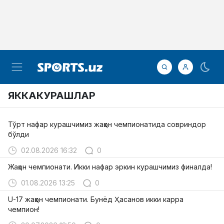
ЯККАКУРАШЛАР
Тўрт нафар курашчимиз жаҳон чемпионатида совриндор
бўлди
02.08.2026 16:32
0
Жаҳон чемпионати. Икки нафар эркин курашчимиз финалда!
01.08.2026 13:25
0
U-17 жаҳон чемпионати. Бунёд Ҳасанов икки карра
чемпион!