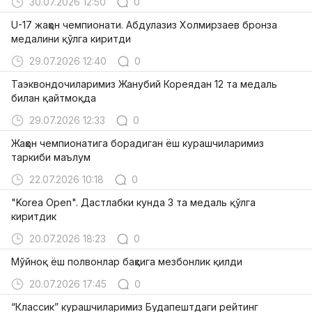
30.07.2026 12:50
0
U-17 жаҳон чемпионати. Абдулазиз Холмирзаев бронза
медалини қўлга киритди
29.07.2026 12:40
0
Таэквондочиларимиз Жанубий Кореядан 12 та медаль
билан қайтмоқда
29.07.2026 12:33
0
Жаҳон чемпионатига борадиган ёш курашчиларимиз
таркиби маълум
22.07.2026 10:18
0
"Korea Open". Дастлабки кунда 3 та медаль қўлга
киритдик
20.07.2026 18:23
0
Мўйноқ ёш полвонлар баҳсига мезбонлик қилди
20.07.2026 17:45
0
“Классик” курашчиларимиз Будапештдаги рейтинг