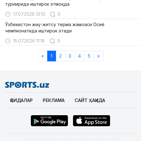
турнирида иштирок этмоқда
17.07.2026 13:13
0
Ўзбекистон жиу-житсу терма жамоаси Осиё
чемпионатида иштирок этади
15.07.2026 11:16
0
«
1
2
3
4
5
»
ҚОИДАЛАР
РЕКЛАМА
САЙТ ҲАҚИДА