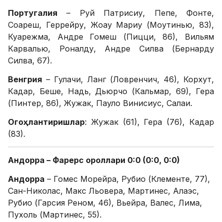
Португалия
– Руй Патрисиу, Пепе, Фонте,
Соареш, Геррейру, Жоау Мариу (Моутинью, 83),
Куарежма, Андре Гомеш (Пицци, 86), Вильям
Карвалью, Роналду, Андре Силва (Бернарду
Силва, 67).
Венгрия
– Гулачи, Ланг (Ловренчич, 46), Корхут,
Кадар, Беше, Надь, Дьюрчо (Кальмар, 69), Гера
(Пинтер, 86), Жужак, Пауло Винисиус, Салаи.
Огоҳлантиришлар
: Жужак (61), Гера (76), Кадар
(83).
Андорра – Фарерс ороллари 0:0 (0:0, 0:0)
Андорра
– Гомес Морейра, Рубио (Клементе, 77),
Сан-Николас, Макс Льовера, Мартинес, Алаэс,
Рубио (Гарсия Реном, 46), Вьейра, Валес, Лима,
Пухоль (Мартинес, 55).