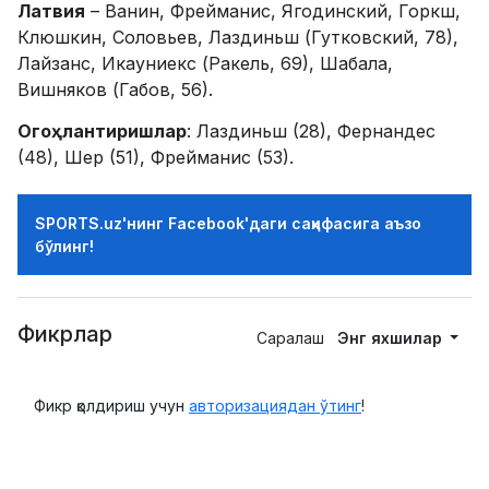
Латвия
– Ванин, Фрейманис, Ягодинский, Горкш,
Клюшкин, Соловьев, Лаздиньш (Гутковский, 78),
Лайзанс, Икауниекс (Ракель, 69), Шабала,
Вишняков (Габов, 56).
Огоҳлантиришлар
: Лаздиньш (28), Фернандес
(48), Шер (51), Фрейманис (53).
SPORTS.uz'нинг Facebook'даги саҳифасига аъзо
бўлинг!
Фикрлар
Саралаш
Энг яхшилар
Фикр қолдириш учун
авторизациядан ўтинг
!