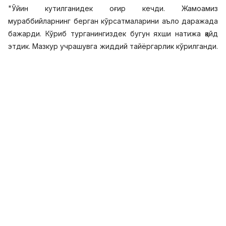
"Ўйин кутилганидек оғир кечди. Жамоамиз
мураббийларнинг берган кўрсатмаларини аъло даражада
бажарди. Кўриб турганингиздек бугун яхши натижа қайд
этдик. Мазкур учрашувга жиддий тайёргарлик кўрилганди.
Зеро рақибни ҳам кучсиз деб бўлмайди. Ушбу ўйинда
эришган натижамизни кейинги беллашувларда ҳам
такрорлашга ҳаракат қиламиз. Дебютим ҳақида
тўхталадиган бўлсам, биринчи голимни илк ўйиндаёқ
уришимда жамоадош акаларим ва мураббийларимнинг
хиссаси беқиёс. Голим билан "Навбаҳор" мухлисларини
хурсанд қилдим деб умид қиламан. Чемпионатимизнинг
навбатдаги учрашувларида ҳам "лочинлар" ишқибозларини
чиройли голларим билан шод қилишга ҳаракат қиламан", -
дейди Хурсанов.