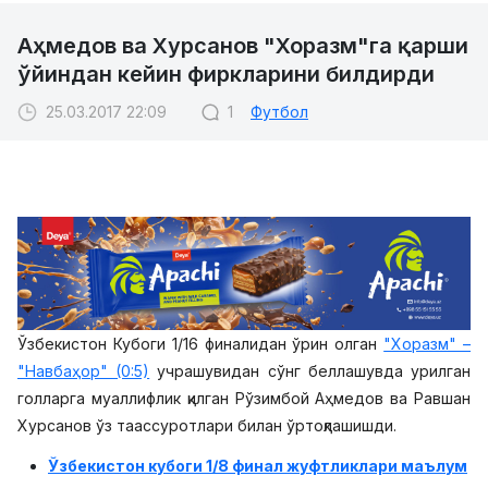
Аҳмедов ва Хурсанов "Хоразм"га қарши
ўйиндан кейин фиркларини билдирди
25.03.2017 22:09
1
Футбол
Ўзбекистон Кубоги 1/16 финалидан ўрин олган
"Хоразм" –
"Навбаҳор" (0:5)
учрашувидан сўнг беллашувда урилган
голларга муаллифлик қилган Рўзимбой Аҳмедов ва Равшан
Хурсанов ўз таассуротлари билан ўртоқлашишди.
Ўзбекистон кубоги 1/8 финал жуфтликлари маълум