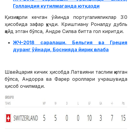
Голландия кутилмаганда ютқазди
Қизиқарли кечган ўйинда португалияликлар 3:0
ҳисобида зафар қучди. Криштиану Роналду дубль
қайд этган бўлса, Андре Силва битта гол киритди.
ЖЧ–2018 саралаши. Бельгия ва Греция
дуранг ўйнади, Боснияда йирик ғалаба
Швейцария кичик ҳисобда Латвияни таслим қилган
бўлса, Андорра ва Фарер ороллари учрашувида
ҳисоб очилмади.