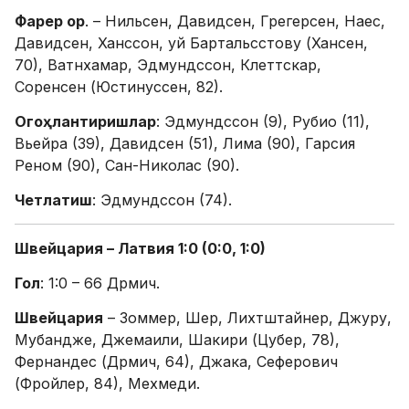
Фарер ор
. – Нильсен, Давидсен, Грегерсен, Наес,
Давидсен, Ханссон, уй Бартальсстову (Хансен,
70), Ватнхамар, Эдмундссон, Клеттскар,
Соренсен (Юстинуссен, 82).
Огоҳлантиришлар
: Эдмундссон (9), Рубио (11),
Вьейра (39), Давидсен (51), Лима (90), Гарсия
Реном (90), Сан-Николас (90).
Четлатиш
: Эдмундссон (74).
Швейцария – Латвия 1:0 (0:0, 1:0)
Гол
: 1:0 – 66 Дрмич.
Швейцария
– Зоммер, Шер, Лихтштайнер, Джуру,
Мубандже, Джемаили, Шакири (Цубер, 78),
Фернандес (Дрмич, 64), Джака, Сеферович
(Фройлер, 84), Мехмеди.