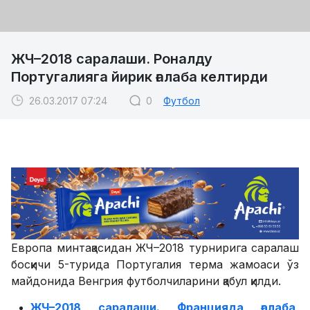
ЖЧ–2018 саралаши. Роналду
Португалияга йирик ғалаба келтирди
26.03.2017 07:24
0
Футбол
Европа минтақасидан ЖЧ–2018 турнирига саралаш
босқичи 5-турида Португалия терма жамоаси ўз
майдонида Венгрия футболчиларини қабул қилди.
ЖЧ–2018 саралаши. Францияда ғалаба,