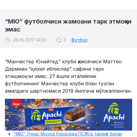
“МЮ” футболчиси жамоани тарк этмоқчи
эмас
28.05.2017 14:00
0
Футбол
“Манчестер Юнайтед” клуби ҳимоячиси Маттео
Дармиан “қизил иблислар” сафини тарк
этишмоқчи эмас. 27 ёшли италиялик
футболчининг Манчестер клуби блан тузган
амалдаги шартномаси 2019 йилгача мўлжалланган.
"МЮ" Лукас Моура борасида ПСЖга таклиф билан