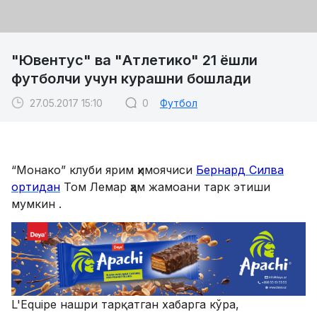
"Ювентус" ва "Атлетико" 21 ёшли
футболчи учун курашни бошлади
27.05.2017 15:10
0
Футбол
“Монако” клуби ярим ҳимоячиси
Бернард Силва
ортидан
Том Лемар ҳам жамоани тарк этиши
мумкин .
L'Equipe нашри тарқатган хабарга кўра,