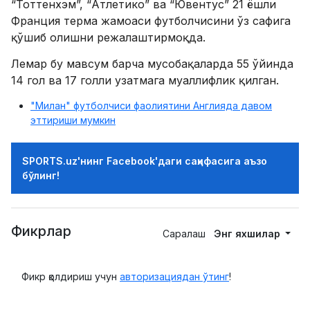
“Тоттенхэм”, “Атлетико” ва “Ювентус” 21 ёшли
Франция терма жамоаси футболчисини ўз сафига
қўшиб олишни режалаштирмоқда.
Лемар бу мавсум барча мусобақаларда 55 ўйинда
14 гол ва 17 голли узатмага муаллифлик қилган.
"Милан" футболчиси фаолиятини Англияда давом
эттириши мумкин
SPORTS.uz'нинг Facebook'даги саҳифасига аъзо
бўлинг!
Фикрлар
Саралаш
Энг яхшилар
Фикр қолдириш учун
авторизациядан ўтинг
!