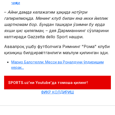
чиқди
–
Айни дамда келажаг
и
м ҳақида нотўғри
гапирилмоқда. Менинг клуб билан яна икки йиллик
шартномам бор. Бундан ташқари ўзимни бу ерда
яхши ҳис қиляпман,
– дея Дармианнинг сўзларини
келтиради Gazzetta dello Sport нашри.
Аввалроқ ушбу футболчига Римнинг "Рома" клуби
қизиқиш билдираётганлиги маълум қилинган эди.
Марио Балотелли: Месси ва Роналдуни ўлдиришим
керак...
SPORTS.uz'ни Youtube'да томоша қилинг!
ФИКР ҚОЛДИРИШ