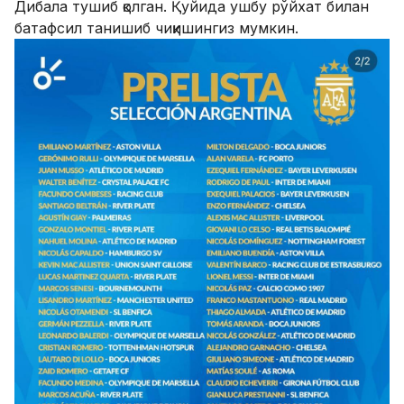
Дибала тушиб қолган. Қуйида ушбу рўйхат билан
батафсил танишиб чиқишингиз мумкин.