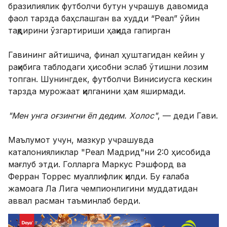
бразилиялик футболчи бутун учрашув давомида
фаол тарзда баҳслашган ва худди “Реал” ўйин
тақдирини ўзгартириши ҳақида гапирган
Гавининг айтишича, финал ҳуштагидан кейин у
рақибига таблодаги ҳисобни эслаб ўтишни лозим
топган. Шунингдек, футболчи Винисиусга кескин
тарзда мурожаат қилганини ҳам яширмади.
"Мен унга оғзингни ёп дедим. Холос"
, — деди Гави.
Маълумот учун, мазкур учрашувда
каталонияликлар "Реал Мадрид"ни 2:0 ҳисобида
мағлуб этди. Голларга Маркус Рэшфорд ва
Ферран Торрес муаллифлик қилди. Бу ғалаба
жамоага Ла Лига чемпионлигини муддатидан
аввал расман таъминлаб берди.