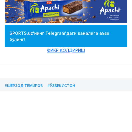
SPORTS.uz'нинг Telegram'даги каналига аъзо
бўлинг!
ФИКР ҚОЛДИРИШ
#ШЕРЗОД ТЕМИРОВ
#ЎЗБЕКИСТОН
Ироқ чемпионати. Шерзод Темиров дубль
қайд этиб, “Эрбил”нинг ғалабасига ҳисса
қўшди
11.05.2026
Muhammadqodir
0
Футбол
23:07
Ruzmatov