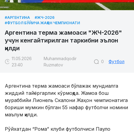
#АРГЕНТИНА
#ЖЧ-2026
#ФУТБОЛ БЎЙИЧА ЖАҲОН ЧЕМПИОНАТИ
Аргентина терма жамоаси "ЖЧ-2026"
учун кенгайтирилган таркибни эълон
қилди
11.05.2026
Muhammadqodir
0
Футбол
23:40
Ruzmatov
Аргентина терма жамоаси бўлажак мундиалга
жиддий тайёргарлик кўрмоқда. Жамоа бош
мураббийи Лионель Скалони Жаҳон чемпионатига
бориши мумкин бўлган 55 нафар футболчи номини
маълум қилди.
Рўйхатдан “Рома” клуби футболчиси Пауло