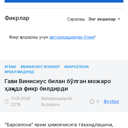
Фикрлар
Саралаш
Энг яхшилар
Фикр қолдириш учун
авторизациядан ўтинг
!
#ГАВИ
#ВИНИСИУС ЖУНИОР
#БАРСЕЛОНА
#РЕАЛ МАДРИД
Гави Винисиус билан бўлган можаро
ҳақида фикр билдирди
11.05.2026
Muhammadqodir
0
Футбол
23:18
Ruzmatov
“Барселона” ярим ҳимоячисига таъкидлашича,