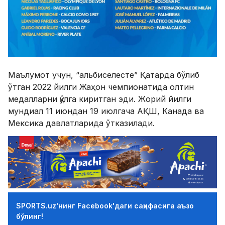
Маълумот учун, “альбиселесте” Қатарда бўлиб
ўтган 2022 йилги Жаҳон чемпионатида олтин
медалларни қўлга киритган эди. Жорий йилги
мундиал 11 июндан 19 июлгача АҚШ, Канада ва
Мексика давлатларида ўтказилади.
SPORTS.uz'нинг Facebook'даги саҳифасига аъзо
бўлинг!