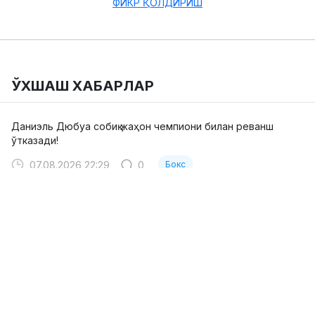
ФИКР ҚОЛДИРИШ
ЎХШАШ ХАБАРЛАР
Даниэль Дюбуа собиқ жаҳон чемпиони билан реванш
ўтказади!
07.08.2026 22:29
0
Бокс
Диетолог Жозеф Паркернинг дисквалификация қилинишида
айбдор бўлиб чиқди
07.08.2026 15:25
0
Бокс
Проф боксда 213 та жанг ўтказиб, уларнинг 191 тасида
мағлуб бўлган чарм қўлқоп устаси ҳақида биласизми?
07.08.2026 12:35
0
Бокс