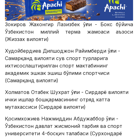
Зокиров Жахонгир Лазизбек ўғли - Бокс бўйича
Ўзбекистон миллий терма жамоаси аъзоси
(Жиззах вилояти)
Худойбердиев Дилшоджон Райимберди ўғли -
Самарқанд вилояти сув спорт турларига
ихтисослаштирилган спорт мактабининг
академик эшкак эшиш бўлими спортчиси
(Самарқанд вилояти)
Холматов Отабек Шухрат ўғли - Сирдарё вилояти
ички ишлар бошқармасининг отряд катта
мутахассиси (Сирдарё вилояти)
Қосимхожиев Нажмиддин Абдужаббор ўғли -
Ўзбекистон давлат жисмоний тарбия ва спорт
университети 4-босқич талабаси (Сурхондарё