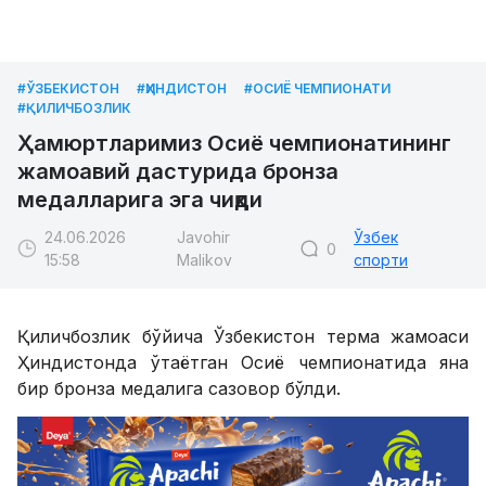
#ЎЗБЕКИСТОН
#ҲИНДИСТОН
#ОСИЁ ЧЕМПИОНАТИ
#ҚИЛИЧБОЗЛИК
Ҳамюртларимиз Осиё чемпионатининг
жамоавий дастурида бронза
медалларига эга чиқди
24.06.2026
Javohir
Ўзбек
0
15:58
Malikov
спорти
Қиличбозлик бўйича Ўзбекистон терма жамоаси
Ҳиндистонда ўтаётган Осиё чемпионатида яна
бир бронза медалига сазовор бўлди.