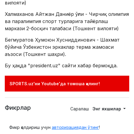
вилояти)
Халмаханов Айтжан Даниёр ўғли - Чирчиқ олимпия
ва паралимпия спорт турларига тайёрлаш
маркази 2-босқич талабаси (Тошкент вилояти)
Бегмуратов Ҳумоюн Хусниддинович - Шахмат
бўйича Ўзбекистон эркаклар терма жамоаси
аъзоси (Тошкент шаҳри).
Бу ҳақда "president.uz" сайти хабар бермоқда.
SPORTS.uz'ни Youtube'да томоша қилинг!
Фикрлар
Саралаш
Энг яхшилар
Фикр қолдириш учун
авторизациядан ўтинг
!