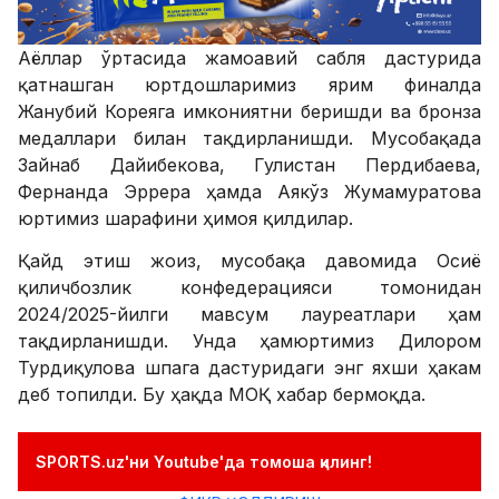
Аёллар ўртасида жамоавий сабля дастурида
қатнашган юртдошларимиз ярим финалда
Жанубий Кореяга имкониятни беришди ва бронза
медаллари билан тақдирланишди. Мусобақада
Зайнаб Дайибекова, Гулистан Пердибаева,
Фернанда Эррера ҳамда Аякўз Жумамуратова
юртимиз шарафини ҳимоя қилдилар.
Қайд этиш жоиз, мусобақа давомида Осиё
қиличбозлик конфедерацияси томонидан
2024/2025-йилги мавсум лауреатлари ҳам
тақдирланишди. Унда ҳамюртимиз Дилором
Турдиқулова шпага дастуридаги энг яхши ҳакам
деб топилди. Бу ҳақда МОҚ хабар бермоқда.
SPORTS.uz'ни Youtube'да томоша қилинг!