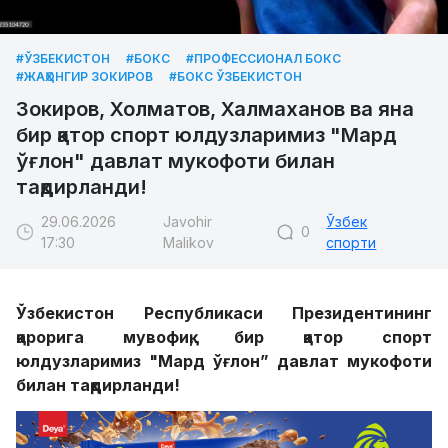
#ЎЗБЕКИСТОН
#БОКС
#ПРОФЕССИОНАЛ БОКС
#ЖАҲОНГИР ЗОКИРОВ
#БОКС ЎЗБЕКИСТОН
Зокиров, Холматов, Халмаханов ва яна
бир қатор спорт юлдузларимиз "Мард
ўғлон" давлат мукофоти билан
тақдирланди!
29.06.2026
Javohir
Ўзбек
0
17:30
Malikov
спорти
Ўзбекистон Республикаси Президентининг
қарорига мувофиқ, бир қатор спорт
юлдузларимиз "Мард ўғлон” давлат мукофоти
билан тақдирланди!