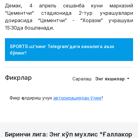
Демак, 4 апрель сешанба куни марказий
“Цементчи” стадионида 2-тур учрашувлари
доирасида “Цементчи” - “Хоразм” учрашуви
15:30да бошланади.
SPORTS.uz'нинг Telegram'даги каналига аъзо
бўлинг!
Фикрлар
Саралаш
Энг яхшилар
Фикр қолдириш учун
авторизациядан ўтинг
!
Биринчи лига: Энг кўп мухлис "Ғаллакор