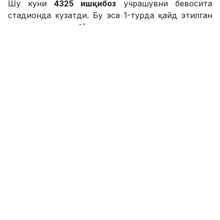
Шу куни
4325 ишқибоз
учрашувни бевосита
стадионда кузатди. Бу эса 1-турда қайд этилган
энг яхши натижа бўлди.
Эслатиб ўтамиз,
“Андижон” навбатдаги
учрашувини эртага сафарда “Зомин” клубига
қарши ўтказади.
SPORTS.uz'нинг Telegram'даги каналига аъзо
бўлинг!
ФИКР ҚОЛДИРИШ