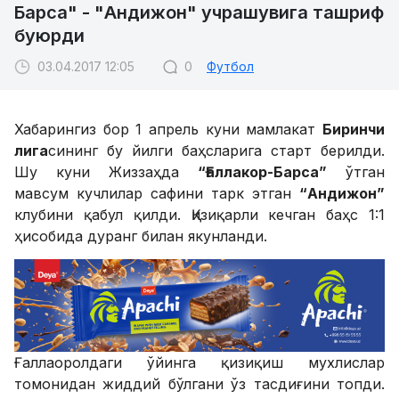
Барса" - "Андижон" учрашувига ташриф
буюрди
03.04.2017 12:05
0
Футбол
Хабарингиз бор 1 апрель куни мамлакат
Биринчи
лига
сининг бу йилги баҳсларига старт берилди.
Шу куни Жиззаҳда
“Ғаллакор-Барса”
ўтган
мавсум кучлилар сафини тарк этган
“Андижон”
клубини қабул қилди. Қизиқарли кечган баҳс 1:1
ҳисобида дуранг билан якунланди.
Ғаллаоролдаги ўйинга қизиқиш мухлислар
томонидан жиддий бўлгани ўз тасдиғини топди.