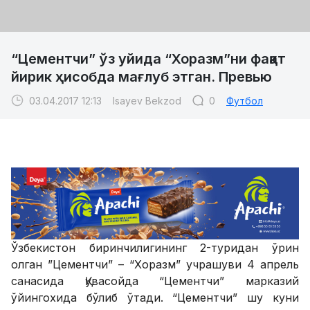
“Цементчи” ўз уйида “Хоразм”ни фақат
йирик ҳисобда мағлуб этган. Превью
03.04.2017 12:13
Isayev Bekzod
0
Футбол
Ўзбекистон биринчилигининг 2-туридан ўрин
олган ”Цементчи” – “Хоразм” учрашуви 4 апрель
санасида Қувасойда “Цементчи” марказий
ўйингохида бўлиб ўтади. “Цементчи” шу куни