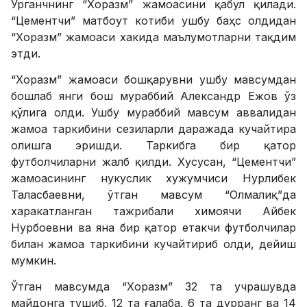
Урганчнинг “Хоразм” жамоасини қабул қилади.
“Цементчи” матбоут котиби ушбу баҳс олдидан
“Хоразм” жамоаси хакида маълумотларни тақдим
этди.
“Хоразм” жамоаси бошқарувни ушбу мавсумдан
бошлаб янги бош мураббий Александр Ежов ўз
қўлига олди. Ушбу мураббий мавсум аввалидан
жамоа таркибини сезиларли даражада кучайтира
олишга эришди. Таркибга бир қатор
футболчиларни жалб қилди. Хусусан, “Цементчи”
жамоасининг нукуслик хужумчиси Нурлибек
Таласбаевни, ўтган мавсум “Олмалиқ”да
харакатланган тажрибали химоячи Айбек
Нурбоевни ва яна бир қатор етакчи футболчилар
билан жамоа таркибини кучайтириб олди, дейиш
мумкин.
Ўтган мавсумда “Хоразм” 32 та учрашувда
майдонга тушиб, 12 та ғалаба, 6 та дурранг ва 14