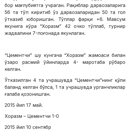
бор мағлубиятга учраган. Рақиблар дарвозаларига
56 та тўп киритиб ўз дарвозаларидан 50 та гол
ўтказиб юборишган. Тўплар фарқи +6. Мавсум
якунига кўра “Хоразм” 42 очко тўплаб, турнир
жадвалини 7-поғонада якунлаган.
“Цементчи” шу кунгача “Хоразм” жамоаси билан
ўзаро расмий ўйинларда 4- маротаба рўбаро
келган.
Ўтказилган 4 та учрашувда “Цементчи”нинг қўли
баланд келган бўлса, 1 та учрашувда урганчликлар
ғалаба қозонишган.
2015 йил 17 май.
Хоразм – Цементчи 1-0
2015 йил 10 сентябр