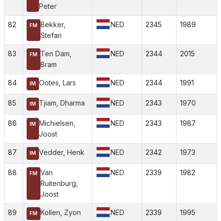
Peter
82
Bekker,
NED
2345
1989
FM
Stefan
83
Ten Dam,
NED
2344
2015
FM
Bram
84
Ootes, Lars
NED
2344
1991
IM
85
Tjiam, Dharma
NED
2343
1970
IM
86
Michielsen,
NED
2343
1987
IM
Joost
87
Vedder, Henk
NED
2342
1973
IM
88
Van
NED
2339
1982
FM
Ruitenburg,
Joost
89
Kollen, Zyon
NED
2339
1995
FM