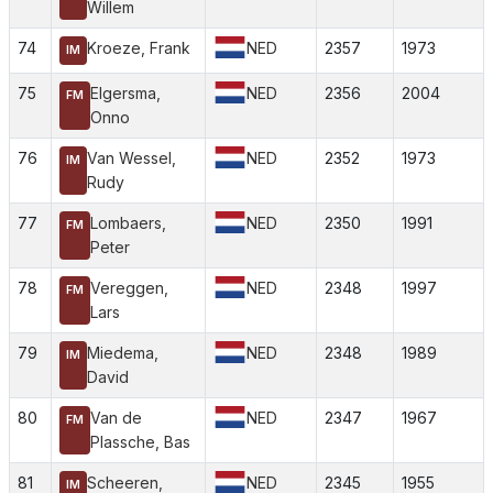
Willem
74
Kroeze, Frank
NED
2357
1973
IM
75
Elgersma,
NED
2356
2004
FM
Onno
76
Van Wessel,
NED
2352
1973
IM
Rudy
77
Lombaers,
NED
2350
1991
FM
Peter
78
Vereggen,
NED
2348
1997
FM
Lars
79
Miedema,
NED
2348
1989
IM
David
80
Van de
NED
2347
1967
FM
Plassche, Bas
81
Scheeren,
NED
2345
1955
IM