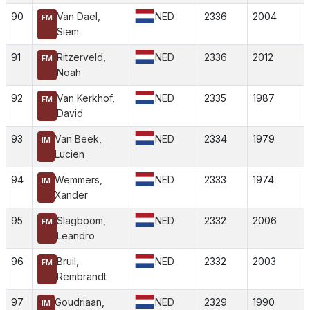
90
Van Dael,
NED
2336
2004
FM
Siem
91
Ritzerveld,
NED
2336
2012
FM
Noah
92
Van Kerkhof,
NED
2335
1987
FM
David
93
Van Beek,
NED
2334
1979
IM
Lucien
94
Wemmers,
NED
2333
1974
IM
Xander
95
Slagboom,
NED
2332
2006
FM
Leandro
96
Bruil,
NED
2332
2003
FM
Rembrandt
97
Goudriaan,
NED
2329
1990
IM