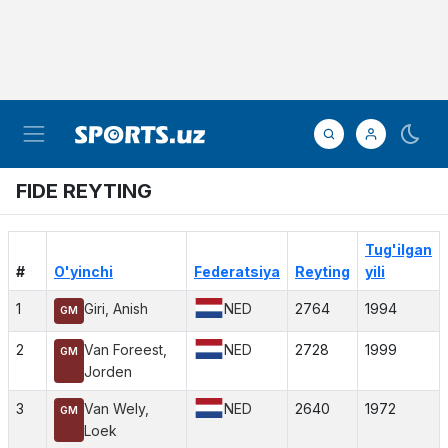
FIDE REYTING
Tug'ilgan
#
O'yinchi
Federatsiya
Reyting
yili
1
Giri, Anish
NED
2764
1994
GM
2
Van Foreest,
NED
2728
1999
GM
Jorden
3
Van Wely,
NED
2640
1972
GM
Loek