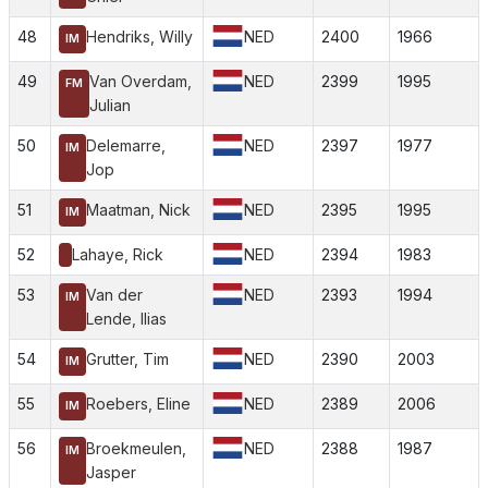
48
Hendriks, Willy
NED
2400
1966
IM
49
Van Overdam,
NED
2399
1995
FM
Julian
50
Delemarre,
NED
2397
1977
IM
Jop
51
Maatman, Nick
NED
2395
1995
IM
52
Lahaye, Rick
NED
2394
1983
53
Van der
NED
2393
1994
IM
Lende, Ilias
54
Grutter, Tim
NED
2390
2003
IM
55
Roebers, Eline
NED
2389
2006
IM
56
Broekmeulen,
NED
2388
1987
IM
Jasper