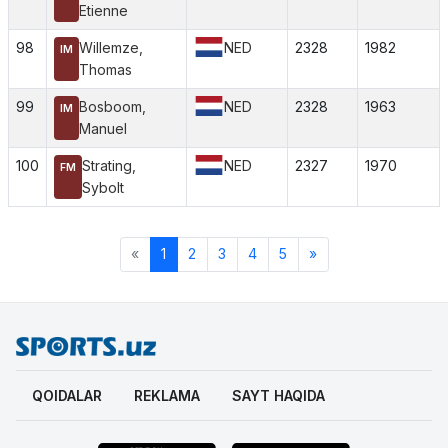
Etienne
98
Willemze,
NED
2328
1982
IM
Thomas
99
Bosboom,
NED
2328
1963
IM
Manuel
100
Strating,
NED
2327
1970
FM
Sybolt
«
1
2
3
4
5
»
QOIDALAR
REKLAMA
SAYT HAQIDA