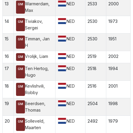
13
Warmerdam,
NED
2533
2000
GM
Max
14
Tiviakov,
NED
2530
1973
GM
Sergei
15
Timman, Jan
NED
2530
1951
GM
H
16
Vrolijk, Liam
NED
2519
2002
GM
17
Ten Hertog,
NED
2518
1994
GM
Hugo
18
Kevlishvili,
NED
2516
2001
GM
Robby
19
Beerdsen,
NED
2504
1998
GM
Thomas
20
Solleveld,
NED
2492
1979
GM
Maarten