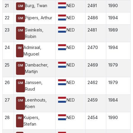
21
Burg, Twan
NED
2491
1990
GM
22
Pijpers, Arthur
NED
2486
1994
GM
23
Swinkels,
NED
2481
1989
GM
Robin
24
Admiraal,
NED
2470
1994
IM
Miguoel
25
Dambacher,
NED
2469
1979
GM
Martijn
26
Janssen,
NED
2462
1979
GM
Ruud
27
Leenhouts,
NED
2459
1984
GM
Koen
28
Kuipers,
NED
2454
1990
IM
Stefan