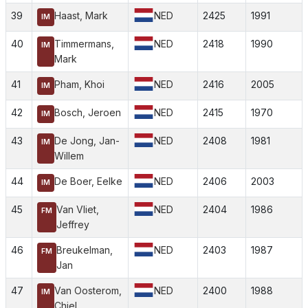
39
Haast, Mark
NED
2425
1991
IM
40
Timmermans,
NED
2418
1990
IM
Mark
41
Pham, Khoi
NED
2416
2005
IM
42
Bosch, Jeroen
NED
2415
1970
IM
43
De Jong, Jan-
NED
2408
1981
IM
Willem
44
De Boer, Eelke
NED
2406
2003
IM
45
Van Vliet,
NED
2404
1986
FM
Jeffrey
46
Breukelman,
NED
2403
1987
FM
Jan
47
Van Oosterom,
NED
2400
1988
IM
Chiel