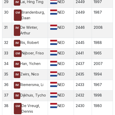
29
Lai, Hing Ting
NED
2449
1997
IM
30
Brandenburg,
NED
2449
1987
GM
Daan
31
De Winter,
NED
2446
2008
IM
Arthur
32
Ris, Robert
NED
2445
1988
IM
33
Nijboer, Friso
NED
2441
1965
GM
34
Han, Yichen
NED
2437
2007
IM
35
Zwirs, Nico
NED
2435
1994
IM
36
Riemersma, Li
NED
2433
1967
IM
37
Dijkhuis, Tycho
NED
2432
1998
IM
38
De Vreugt,
NED
2430
1980
GM
Dennis