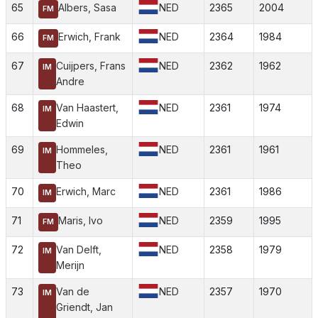
65
Albers, Sasa
NED
2365
2004
FM
66
Erwich, Frank
NED
2364
1984
FM
67
Cuijpers, Frans
NED
2362
1962
IM
Andre
68
Van Haastert,
NED
2361
1974
IM
Edwin
69
Hommeles,
NED
2361
1961
IM
Theo
70
Erwich, Marc
NED
2361
1986
IM
71
Maris, Ivo
NED
2359
1995
FM
72
Van Delft,
NED
2358
1979
IM
Merijn
73
Van de
NED
2357
1970
IM
Griendt, Jan