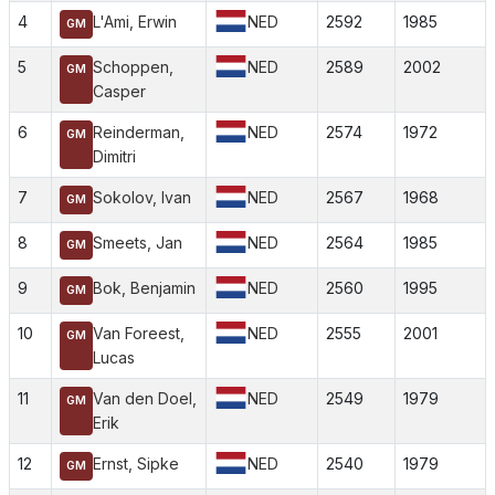
4
L'Ami, Erwin
NED
2592
1985
GM
5
Schoppen,
NED
2589
2002
GM
Casper
6
Reinderman,
NED
2574
1972
GM
Dimitri
7
Sokolov, Ivan
NED
2567
1968
GM
8
Smeets, Jan
NED
2564
1985
GM
9
Bok, Benjamin
NED
2560
1995
GM
10
Van Foreest,
NED
2555
2001
GM
Lucas
11
Van den Doel,
NED
2549
1979
GM
Erik
12
Ernst, Sipke
NED
2540
1979
GM