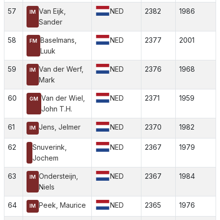
57
Van Eijk,
NED
2382
1986
IM
Sander
58
Baselmans,
NED
2377
2001
FM
Luuk
59
Van der Werf,
NED
2376
1968
IM
Mark
60
Van der Wiel,
NED
2371
1959
GM
John T.H.
61
Jens, Jelmer
NED
2370
1982
IM
62
Snuverink,
NED
2367
1979
Jochem
63
Ondersteijn,
NED
2367
1984
IM
Niels
64
Peek, Maurice
NED
2365
1976
IM