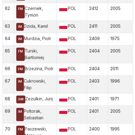
62
Czernek,
POL
2412
2005
FM
Tymon
63
Dzida, Kamil
POL
2411
2005
IM
64
Murdzia, Piotr
POL
2409
1975
IM
65
Turski,
POL
2404
2005
FM
Bartlomiej
66
Brzezina, Piotr
POL
2404
2011
FM
67
Cukrowski,
POL
2403
1996
IM
Filip
68
Zezulkin, Jurij
POL
2401
1971
GM
69
Poltorak,
POL
2401
2005
IM
Sebastian
70
Paszewski,
POL
2400
1995
FM