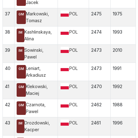
Jacek
37
Markowski,
POL
2475
1975
GM
Tomasz
38
Kashlinskaya,
POL
2474
1993
IM
Alina
39
Sowinski,
POL
2473
2010
IM
Pawel
40
Leniart,
POL
2473
1991
GM
Arkadiusz
41
Klekowski,
POL
2470
1992
GM
Maciej
42
Czarnota,
POL
2462
1988
GM
Pawel
43
Drozdowski,
POL
2461
1996
IM
Kacper