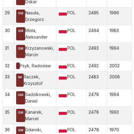
Oskar
29
Nasuta,
POL
2495
1996
GM
Grzegorz
30
Mista,
POL
2494
1983
GM
Aleksander
31
Krzyzanowski,
POL
2493
1994
GM
Marcin
32
Psyk, Radoslaw
POL
2492
2002
33
Raczek,
POL
2483
2008
IM
Krzysztof
34
Sadzikowski,
POL
2478
1994
GM
Daniel
35
Kanarek,
POL
2478
1993
GM
Marcel
36
Gdanski,
POL
2478
1970
GM