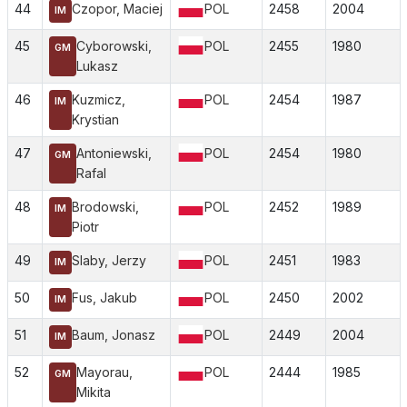
44
Czopor, Maciej
POL
2458
2004
IM
45
Cyborowski,
POL
2455
1980
GM
Lukasz
46
Kuzmicz,
POL
2454
1987
IM
Krystian
47
Antoniewski,
POL
2454
1980
GM
Rafal
48
Brodowski,
POL
2452
1989
IM
Piotr
49
Slaby, Jerzy
POL
2451
1983
IM
50
Fus, Jakub
POL
2450
2002
IM
51
Baum, Jonasz
POL
2449
2004
IM
52
Mayorau,
POL
2444
1985
GM
Mikita