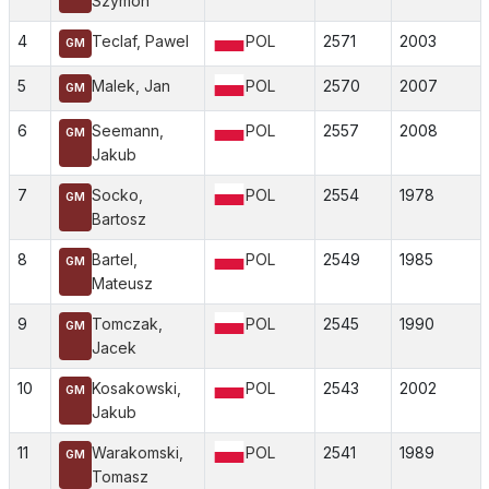
Szymon
4
Teclaf, Pawel
POL
2571
2003
GM
5
Malek, Jan
POL
2570
2007
GM
6
Seemann,
POL
2557
2008
GM
Jakub
7
Socko,
POL
2554
1978
GM
Bartosz
8
Bartel,
POL
2549
1985
GM
Mateusz
9
Tomczak,
POL
2545
1990
GM
Jacek
10
Kosakowski,
POL
2543
2002
GM
Jakub
11
Warakomski,
POL
2541
1989
GM
Tomasz