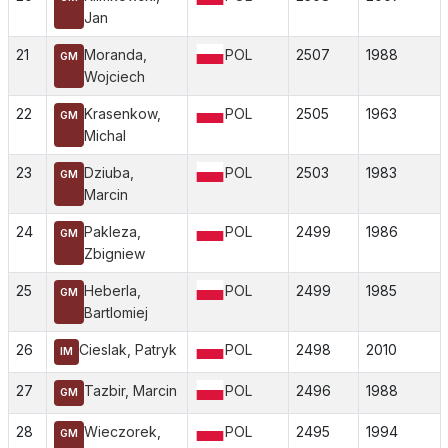
Jan
21
Moranda,
POL
2507
1988
GM
Wojciech
22
Krasenkow,
POL
2505
1963
GM
Michal
23
Dziuba,
POL
2503
1983
GM
Marcin
24
Pakleza,
POL
2499
1986
GM
Zbigniew
25
Heberla,
POL
2499
1985
GM
Bartlomiej
26
Cieslak, Patryk
POL
2498
2010
IM
27
Tazbir, Marcin
POL
2496
1988
GM
28
Wieczorek,
POL
2495
1994
GM