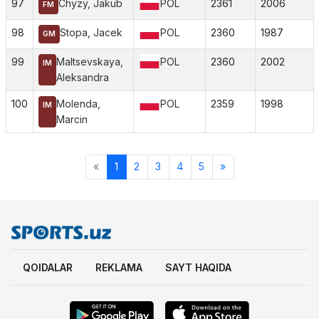
97
Chyzy, Jakub
POL
2361
2006
FM
98
Stopa, Jacek
POL
2360
1987
GM
99
Maltsevskaya,
POL
2360
2002
IM
Aleksandra
100
Molenda,
POL
2359
1998
IM
Marcin
«
1
2
3
4
5
»
QOIDALAR
REKLAMA
SAYT HAQIDA