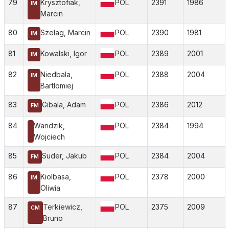
79
Krysztofiak,
POL
2391
1986
IM
Marcin
80
Szelag, Marcin
POL
2390
1981
IM
81
Kowalski, Igor
POL
2389
2001
IM
82
Niedbala,
POL
2388
2004
IM
Bartlomiej
83
Gibala, Adam
POL
2386
2012
FM
84
Wandzik,
POL
2384
1994
Wojciech
85
Suder, Jakub
POL
2384
2004
FM
86
Kiolbasa,
POL
2378
2000
IM
Oliwia
87
Terkiewicz,
POL
2375
2009
CM
Bruno