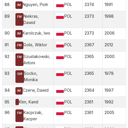
88
Nguyen, Piotr
POL
2374
1991
IM
89
Niekras,
POL
2373
1998
FM
Dawid
90
Karolczuk, Iwo
POL
2373
2006
IM
91
Golis, Wiktor
POL
2367
2012
FM
92
Szustakowski,
POL
2365
2000
FM
Antoni
93
Socko,
POL
2365
1978
GM
Monika
94
Czerw, Dawid
POL
2364
1997
IM
95
Klim, Kamil
POL
2361
1992
96
Kacprzak,
POL
2361
2005
FM
Kacper