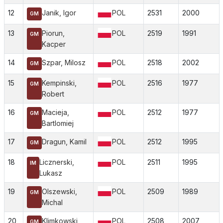
12
Janik, Igor
POL
2531
2000
GM
13
Piorun,
POL
2519
1991
GM
Kacper
14
Szpar, Milosz
POL
2518
2002
GM
15
Kempinski,
POL
2516
1977
GM
Robert
16
Macieja,
POL
2512
1977
GM
Bartlomiej
17
Dragun, Kamil
POL
2512
1995
GM
18
Licznerski,
POL
2511
1995
IM
Lukasz
19
Olszewski,
POL
2509
1989
GM
Michal
20
Klimkowski,
POL
2508
2007
GM