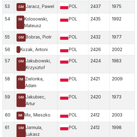
53
Jaracz, Pawel
POL
2437
1975
GM
54
Kolosowski,
POL
2435
1992
IM
Mateusz
55
Bobras, Piotr
POL
2432
1977
GM
56
Kozak, Antoni
POL
2426
2002
57
Jakubowski,
POL
2424
1983
GM
Krzysztof
58
Zielonka,
POL
2421
2009
FM
Adam
59
Jakubiec,
POL
2420
1973
GM
Artur
60
Mis, Mieszko
POL
2412
2003
IM
61
Jarmula,
POL
2412
1998
GM
Lukasz