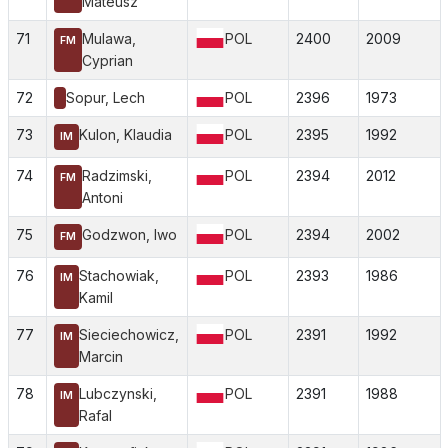
Mateusz
71
Mulawa,
POL
2400
2009
FM
Cyprian
72
Sopur, Lech
POL
2396
1973
73
Kulon, Klaudia
POL
2395
1992
IM
74
Radzimski,
POL
2394
2012
FM
Antoni
75
Godzwon, Iwo
POL
2394
2002
FM
76
Stachowiak,
POL
2393
1986
IM
Kamil
77
Sieciechowicz,
POL
2391
1992
IM
Marcin
78
Lubczynski,
POL
2391
1988
IM
Rafal