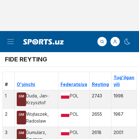
FIDE REYTING
Tug'ilgan
#
O'yinchi
Federatsiya
Reyting
yili
1
Duda, Jan-
POL
2743
1998
GM
Krzysztof
2
Wojtaszek,
POL
2655
1987
GM
Radoslaw
3
Gumularz,
POL
2618
2001
GM