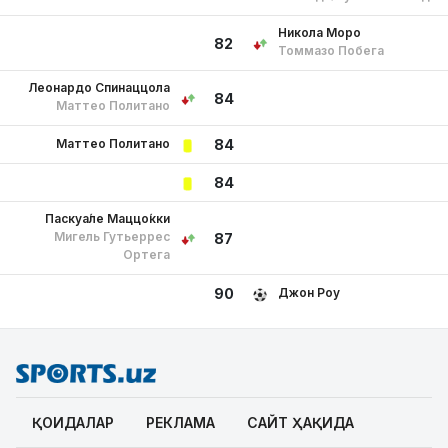
Никола Моро
82
Томмазо Побега
Леонардо Спинаццола
84
Маттео Политано
Маттео Политано
84
84
Паскуа́ле Маццо́кки
Мигель Гутьеррес
87
Ортега
Джон Роу
90
ҚОИДАЛАР
РЕКЛАМА
САЙТ ҲАҚИДА