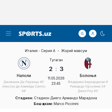
Италия - Серия А
Жорий мавсум
Тугаган
2
:
3
Наполи
Болонья
11.05.2026
Джованни Ди Лоренцо
45'
Федерико Бернардески
9'
23:45
Алиссон де Алмейда Сантос
Риккардо Орсолини
34'
48'
Джон Роу
90'
Стадион:
Стадион Диего Армандо Марадона
Бош ҳакам:
Marco Piccinini