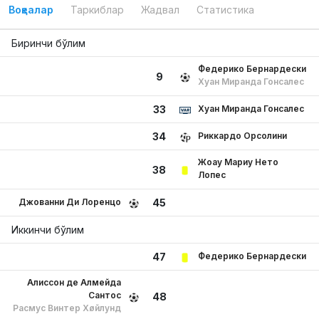
Воқеалар
Таркиблар
Жадвал
Статистика
Биринчи бўлим
Федерико Бернардески
9
Хуан Миранда Гонсалес
Хуан Миранда Гонсалес
33
Риккардо Орсолини
34
Жоау Мариу Нето
38
Лопес
Джованни Ди Лоренцо
45
Иккинчи бўлим
Федерико Бернардески
47
Алиссон де Алмейда
Сантос
48
Расмус Винтер Хøйлунд