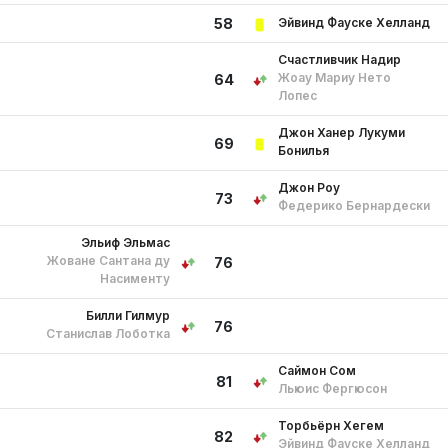
Эйвинд Фауске Хелланд
58
Счастливчик Надир
Жоау Мариу Нето
64
Лопес
Джон Ханер Лукуми
69
Бонилья
Джон Роу
73
Федерико Бернардески
Эльиф Эльмас
Жоване Сантана ду
76
Насименту
Билли Гилмур
76
Станислав Лоботка
Саймон Сом
81
Льюис Фергюсон
Торбьёрн Хегем
82
Эйвинд Фауске Хелланд