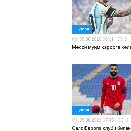
Футбол
05.08.2026 08:01
0
Месси муҳим қарорга кел
Футбол
05.08.2026 07:48
0
Салоҳ Европа клуби билан