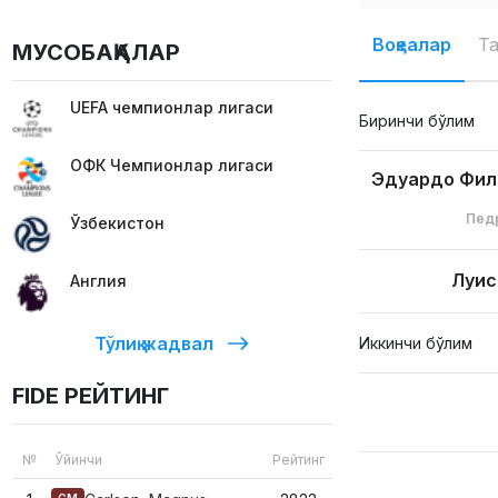
Воқеалар
Т
МУСОБАҚАЛАР
UEFA чемпионлар лигаси
Биринчи бўлим
ОФК Чемпионлар лигаси
Эдуардо Фил
Пед
Ўзбекистон
Луис
Англия
Тўлиқ жадвал
Иккинчи бўлим
FIDE РЕЙТИНГ
№
Ўйинчи
Рейтинг