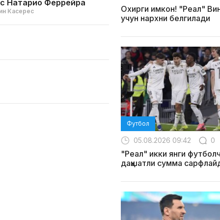
с Натарио Феррейра
Охирги имкон! "Реал" Ви
ин Касерес
учун нархни белгилади
Футбол
05.08.2026 09:42
0
"Реал" икки янги футболч
даҳшатли сумма сарфлай