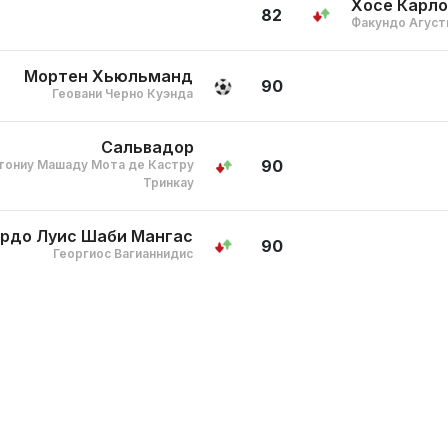
Хосе Карло
82
Факундо Агуст
Мортен Хьюльманд
90
Геовани Черно Куэнда
Сальвадор
90
тониу Машаду Мота де Кастру
Тринкау
рдо Луис Шаби Мангас
90
Георгиос Вагианнидис