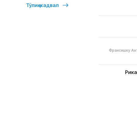
Тўлиқ жадвал
Франсишку Ан
Рика