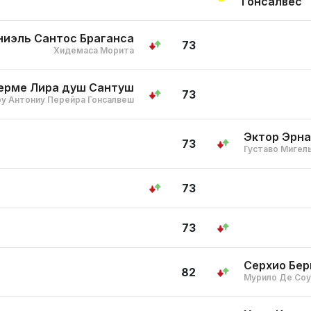
Гонсалвес
иэль Сантос Браганса
73
Хидемаса Морита
лерме Лира душ Сантуш
73
у Антониу Перейра Гонсалвеш
Эктор Эрн
73
Густаво Мигел
73
73
Серхио Бер
82
Мурило Де Соу