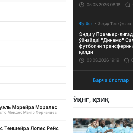
05.08.2026 08:18
Футбол
Зоҳир Тошхўжаев
Энди у Премьер-лигад
ўйнайди! "Динамо" Са
футболчи трансферин
қилди
03.08.2026 19:19
Барча блоглар
ЎҚИНГ, ҚИЗИҚ!
уэль Морейра Моралес
сто Мендес Манго Фернандес
с Теишейра Лопес Рейс