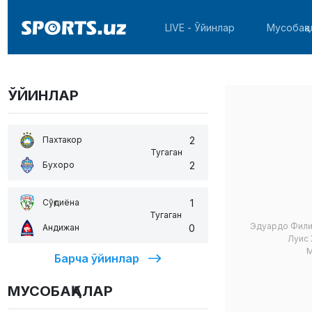
LIVE - Ўйинлар
Мусобақа
ЎЙИНЛАР
2
Пахтакор
Тугаган
2
Бухоро
1
Сўғдиёна
Тугаган
Эдуардо Фил
0
Андижан
Луис
М
Барча ўйинлар
МУСОБАҚАЛАР