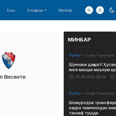
Бокс
Бошқалар
Минбар
МИНБАР
Футбол
Зоҳир Тошхўжаев
Шунчаки даҳшат! Ҳусан
янги маоши маълум қи
л Висенте
05.08.2026 08:34
Футбол
Зоҳир Тошхўжаев
Шомуродов трансфери
карра чемпиондан ани
таклиф тушди