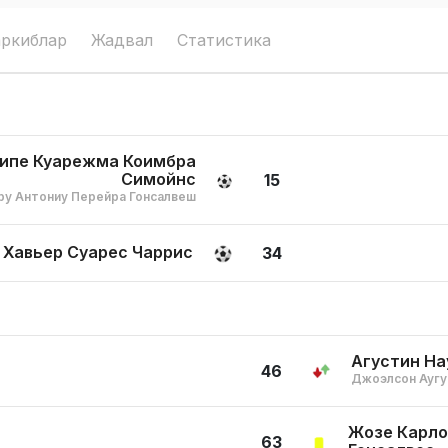
аркиблар
Жадвал
Статистика
ипе Куарежма Коимбра
Симойнс
15
ру Антониу Перейра Гонсалвеш
 Хавьер Суарес Чаррис
34
Агустин На
46
Джоэлсон Аугу
Жозе Карло
63