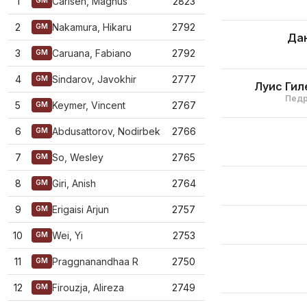
1
Carlsen, Magnus
2823
GM
2
Nakamura, Hikaru
2792
GM
Дан
3
Caruana, Fabiano
2792
GM
4
Sindarov, Javokhir
2777
GM
Луис Ги
Педр
5
Keymer, Vincent
2767
GM
6
Abdusattorov, Nodirbek
2766
GM
7
So, Wesley
2765
GM
8
Giri, Anish
2764
GM
9
Erigaisi Arjun
2757
GM
10
Wei, Yi
2753
GM
11
Praggnanandhaa R
2750
GM
12
Firouzja, Alireza
2749
GM