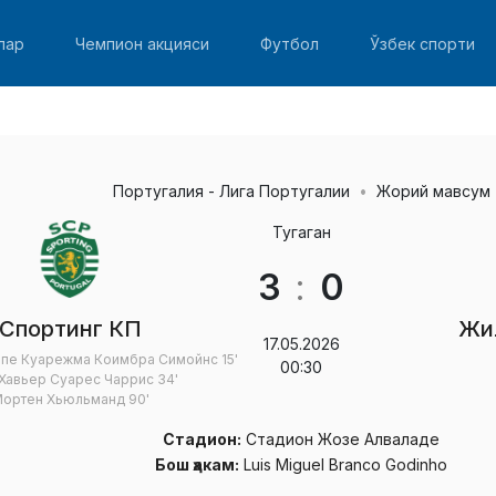
лар
Чемпион акцияси
Футбол
Ўзбек спорти
Португалия - Лига Португалии
Жорий мавсум
Тугаган
3
:
0
Спортинг КП
Жи
17.05.2026
ипе Куарежма Коимбра Симойнс
15'
00:30
 Хавьер Суарес Чаррис
34'
ортен Хьюльманд
90'
Стадион:
Стадион Жозе Алваладе
Бош ҳакам:
Luis Miguel Branco Godinho