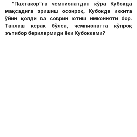
- “Пахтакор”га чемпионатдан кўра Кубокда
мақсадига эришиш осонроқ. Кубокда иккита
ўйин қолди ва соврин ютиш имконияти бор.
Танлаш керак бўлса, чемпионатга кўпроқ
эътибор берилармиди ёки Кубокками?
- Кубокда ҳам, чемпионатда ҳам охиригача
курашамиз. Мавсум бошида иккала фронтда ҳам
мақсад қўйилган. Ҳаммасида курашишимиз керак.
- Мавсум ўрталарида сизни бош мураббий
сифатида таништиришди. Ўшанда сизга
минимум вазифа сифатида Кубокни айтишганми
ёки чемпионатми? Ё иккаласими?
- Фарқи йўқ. Иккинчи даврада келсанми ёки
биринчи даврадами, ҳар доим олий мақсад
қўйилган. Ҳатто, менга айтиш ҳам керак эмас.
Биламиз, сезамиз, доим ғалаба учун чиқамиз.