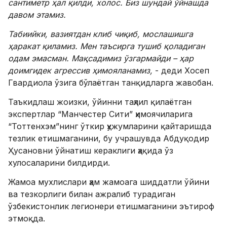
сантиметр ҳал қилди, холос. Биз шундай ўйнашда
давом этамиз.
Табиийки, вазиятдан клиб чиқиб, мослашишга
ҳаракат қиламиз. Мен таъсирга тушиб қоладиган
одам эмасман. Мақсадимиз ўзгармайди – ҳар
доимгидек агрессив ҳимояланамиз,
- деди Хосеп
Гвардиола ўзига бўлаётган танқидларга жавобан.
Таъкидлаш жоизки, ўйинни таҳлил қилаётган
экспертлар “Манчестер Сити” ҳимоячиларига
“Тоттенхэм”нинг ўткир ҳужумларини қайтаришда
тезлик етишмаганини, бу учрашувда Абдуқодир
Ҳусановни ўйнатиш кераклиги ҳақида ўз
хулосаларини билдирди.
Жамоа мухлислари ҳам жамоага шиддатли ўйини
ва тезкорлиги билан ажралиб турадиган
ўзбекистонлик легионери етишмаганини эътироф
этмоқда.