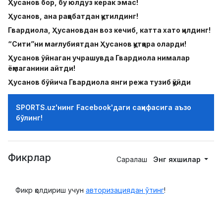
Ҳусанов бор, бу юлдуз керак эмас!
Ҳусанов, ана рақобатдан қутилдинг!
Гвардиола, Ҳусановдан воз кечиб, катта хато қилдинг!
“Сити”ни мағлубиятдан Ҳусанов қутқара оларди!
Ҳусанов ўйнаган учрашувда Гвардиола нималар
ёқмаганини айтди!
Ҳусанов бўйича Гвардиола янги режа тузиб қўйди
SPORTS.uz'нинг Facebook'даги саҳифасига аъзо
бўлинг!
Фикрлар
Саралаш
Энг яхшилар
Фикр қолдириш учун
авторизациядан ўтинг
!