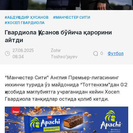
#АБДУҚОДИР ҲУСАНОВ
#МАНЧЕСТЕР СИТИ
#ХОСЕП ГВАРДИОЛА
Гвардиола Ҳусанов бўйича қарорини
айтди
27.08.2025
Zohir
0
Футбол
08:34
Toshxo’jayev
“Манчестер Сити” Англия Премьер-лигасининг
иккинчи турида ўз майдонида “Тоттенхэм”дан 0:2
ҳисобида мағлубиятга учраганидан кейин Хосеп
Гвардиола танқидлар остида қолиб кетди.