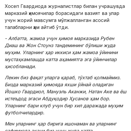
Хосеп Гвардиода журналистлар билан учрашувда
марказий ҳимоячилар борасидаги вазият ва улар
учун жорий мавсумга мўлжалланган асосий
талабларни ҳам айтиб ўтди.
- Албатта, жамоа учун ҳимоя марказида Рубен
Диаш ва Жон Стоунз тандемининг бўлиши жуда
муҳим. Уларнинг ҳар иккиси ҳам жамоа ўйинини
мустаҳкамлашда катта аҳамиятга эга ўйинчилар
ҳисобланади.
Лекин биз фақат уларга қараб, тўхтаб қолмаймиз.
Бизда марказий ҳимояда яхши ўйнай оладиган
Йошко Гвардиол, Мануэль Аканжи, Натан Аке ва ёш
истеъдод эгаси Абдуқодир Ҳусанов ҳам бор.
Уларнинг бари клуб учун бир хил даражада муҳим
футболчилардир.
Мен уларнинг ҳар бирига ишонаман ва уларнинг
сафимизда экани биз учун жуда катта