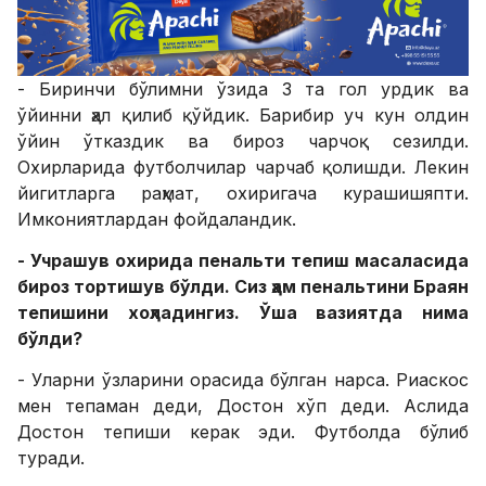
- Биринчи бўлимни ўзида 3 та гол урдик ва
ўйинни ҳал қилиб қўйдик. Барибир уч кун олдин
ўйин ўтказдик ва бироз чарчоқ сезилди.
Охирларида футболчилар чарчаб қолишди. Лекин
йигитларга раҳмат, охиригача курашишяпти.
Имкониятлардан фойдаландик.
- Учрашув охирида пенальти тепиш масаласида
бироз тортишув бўлди. Сиз ҳам пенальтини Браян
тепишини хоҳладингиз. Ўша вазиятда нима
бўлди?
- Уларни ўзларини орасида бўлган нарса. Риаскос
мен тепаман деди, Достон хўп деди. Аслида
Достон тепиши керак эди. Футболда бўлиб
туради.