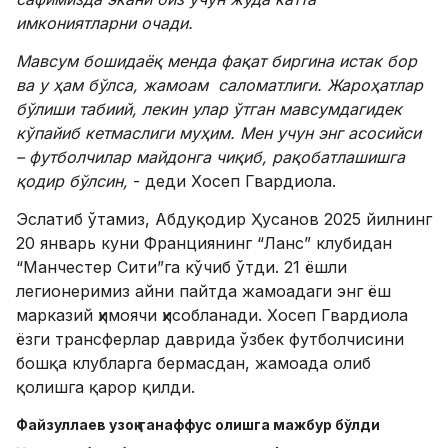
имкониятларни очади.
Мавсум бошидаёқ менда фақат биргина истак бор
ва у ҳам бўлса, жамоам саломатлиги. Жароҳатлар
бўлиши табиий, лекин улар ўтган мавсумдагидек
кўпайиб кетмаслиги муҳим. Мен учун энг асосийси
– футболчилар майдонга чиқиб, рақобатлашишга
қодир бўлсин,
- деди Хосеп Гвардиола.
Эслатиб ўтамиз, Абдуқодир Ҳусанов 2025 йилнинг
20 январь куни Франциянинг “Ланс” клубидан
“Манчестер Сити”га кўчиб ўтди. 21 ёшли
легионеримиз айни пайтда жамоадаги энг ёш
марказий ҳимоячи ҳисобланади. Хосеп Гвардиола
ёзги трансферлар даврида ўзбек футболчисини
бошқа клубларга бермасдан, жамоада олиб
қолишга қарор қилди.
Файзуллаев узоқ танаффус олишга мажбур бўлди