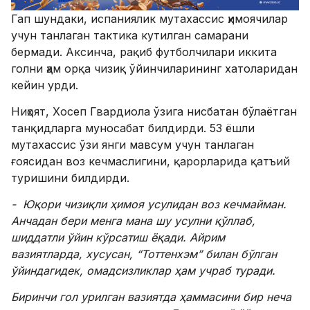
Гап шундаки, испаниялик мутахассис ҳимоячилар
учун танлаган тактика кутилган самарани
бермади. Аксинча, рақиб футболчилари иккита
голни ҳам орқа чизиқ ўйинчиларининг хатоларидан
кейин урди.
Ниҳоят, Хосеп Гвардиола ўзига нисбатан бўлаётган
танқидларга муносабат билдирди. 53 ёшли
мутахассис ўзи янги мавсум учун танлаган
ғоясидан воз кечмаслигини, қарорларида қатъий
туришини билдирди.
- Юқори чизиқли ҳимоя усулидан воз кечмайман.
Анчадан бери менга мана шу усулни қўллаб,
шиддатли ўйин кўрсатиш ёқади. Айрим
вазиятларда, хусусан, “Тоттенхэм” билан бўлган
ўйиндагидек, омадсизликлар ҳам учраб туради.
Биринчи гол урилган вазиятда ҳаммасини бир неча