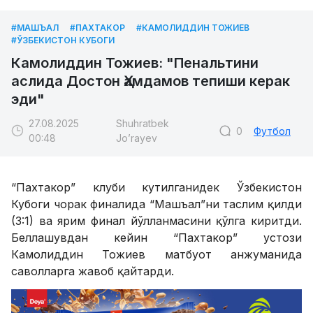
#МАШЪАЛ
#ПАХТАКОР
#КАМОЛИДДИН ТОЖИЕВ
#ЎЗБЕКИСТОН КУБОГИ
Камолиддин Тожиев: "Пенальтини
аслида Достон Ҳамдамов тепиши керак
эди"
27.08.2025
Shuhratbek
0
Футбол
00:48
Jo’rayev
“Пахтакор” клуби кутилганидек Ўзбекистон
Кубоги чорак финалида “Машъал”ни таслим қилди
(3:1) ва ярим финал йўлланмасини қўлга киритди.
Беллашувдан кейин “Пахтакор” устози
Камолиддин Тожиев матбуот анжуманида
саволларга жавоб қайтарди.