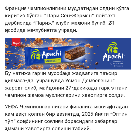
Франция чемпионлигини муддатидан олдин қўлга
киритиб бўлган "Пари Сен-Жермен" пойтахт
дербисида “Париж” клуби меҳмони бўлиб, 2:1
ҳисобида мағлубиятга учради.
Бу натижа гарчи мусобақа жадвалига таъсир
қилмаса-да, учрашувда Усмон Дембеленинг
жароҳат олиб, майдонни 27-дақиқада тарк этгани
чемпион жамоа мухлисларини хавотирга солди.
УЕФА Чемпионлар лигаси финалига икки ҳафтадан
кам вақт қолган бир вазиятда, 2025 йилги “Олтин
тўп” соҳибининг соғлиғи борасидаги хабарлар
ҳаммани хавотирга солиши табиий.