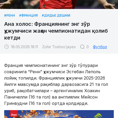
#РЕНН
#ФРАНЦИЯ
#ДИДЬЕ ДЕШАМ
Ана холос: Франциянинг энг зўр
ҳужумчиси жаҳон чемпионатидан қолиб
кетди
18.05.2026 18:11
Zohir Toshxo’jayev
0
Футбол
Франция чемпионатининг энг зўр тўпурари
совринига “Ренн” ҳужумчиси Эстебан Леполь
лойиқ топилди. Франциялик ҳужумчи 2025-2026
йилги мавсумда рақиблар дарвозасига 21 та гол
уриб, рақобатчилари – аргентиналик Хоакин
Паничелли (16 та гол) ва англиялик Мейсон
Гринвудни (16 та гол) ортда қолдирди.