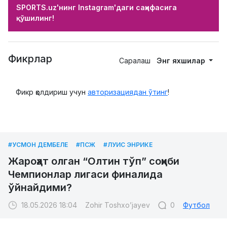
SPORTS.uz'нинг Instagram'даги саҳифасига
қўшилинг!
Фикрлар
Саралаш
Энг яхшилар
Фикр қолдириш учун
авторизациядан ўтинг
!
#УСМОН ДЕМБЕЛЕ
#ПСЖ
#ЛУИС ЭНРИКЕ
Жароҳат олган “Олтин тўп” соҳиби
Чемпионлар лигаси финалида
ўйнайдими?
18.05.2026 18:04
Zohir Toshxo’jayev
0
Футбол