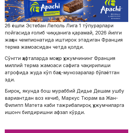
26 ёшли Эстебан Леполь Лига 1 тўпурарлари
пойгасида ғолиб чиққанига қарамай, 2026 йилги
жаҳон чемпионатида иштирок этадиган Франция
терма жамоасидан четда қолди.
​Сўнгги ҳафталарда моҳир ҳужумчининг Франция
миллий терма жамоаси сафига чақирилиши
атрофида жуда кўп баҳс-мунозаралар бўлаётган
эди.
Бироқ, якунда бош мураббий Дидье Дешам ушбу
вариантдан воз кечиб, Маркус Тюрам ва Жан-
Филипп Матета каби тажрибалироқ ҳужумчиларга
ишонч билдиришни афзал кўрди.