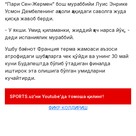
“Пари Сен-Жермен” бош мураббийи Луис Энрике
Усмон Дембеленинг аҳволи ҳақидаги саволга жуда
қисқа жавоб берди.
- У яхши. Умид қиламанки, жиддий ҳеч нарса йўқ, -
деди испаниялик мураббий.
​Ушбу баёнот Франция терма жамоаси аъзоси
атрофидаги шубҳаларга чек қўйди ва унинг 30 май
куни Будапештда бўлиб ўтадиган финалда
иштирок эта олишига бўлган умидларни
кучайтирди.
SPORTS.uz'ни Youtube'да томоша қилинг!
ФИКР ҚОЛДИРИШ