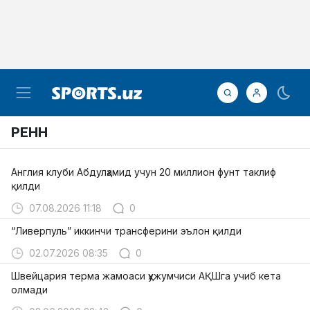
РЕНН
Англия клуби Абдулҳамид учун 20 миллион фунт таклиф
қилди
07.08.2026 11:18
0
“Ливерпуль” иккинчи трансферини эълон қилди
02.07.2026 08:35
0
Швейцария терма жамоаси ҳужумчиси АҚШга учиб кета
олмади