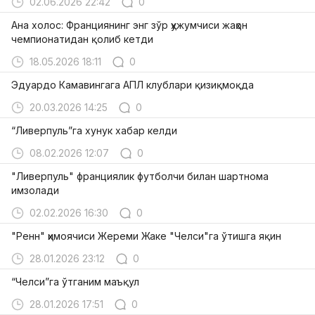
02.06.2026 22:42
0
Ана холос: Франциянинг энг зўр ҳужумчиси жаҳон
чемпионатидан қолиб кетди
18.05.2026 18:11
0
Эдуардо Камавингага АПЛ клублари қизиқмоқда
20.03.2026 14:25
0
“Ливерпуль”га хунук хабар келди
08.02.2026 12:07
0
"Ливерпуль" франциялик футболчи билан шартнома
имзолади
02.02.2026 16:30
0
"Ренн" ҳимоячиси Жереми Жаке "Челси"га ўтишга яқин
28.01.2026 23:12
0
“Челси”га ўтганим маъқул
28.01.2026 17:51
0