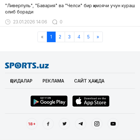
"Ливерпуль", "Бавария" ва "Челси" бир ҳимоячи учун кураш
олиб боради
23.01.2026 14:06
0
«
1
2
3
4
5
»
ҚОИДАЛАР
РЕКЛАМА
САЙТ ҲАҚИДА
18+