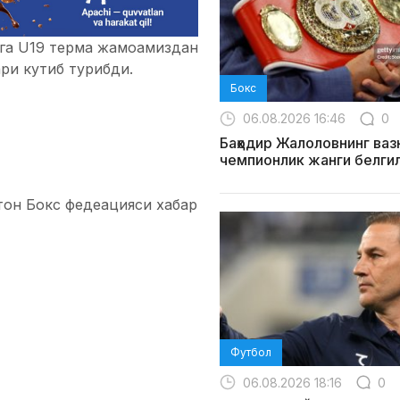
ага U19 терма жамоамиздан
ри кутиб турибди.
Бокс
06.08.2026 16:46
0
Баҳодир Жалоловнинг ваз
чемпионлик жанги белги
стон Бокс федеацияси хабар
Футбол
06.08.2026 18:16
0