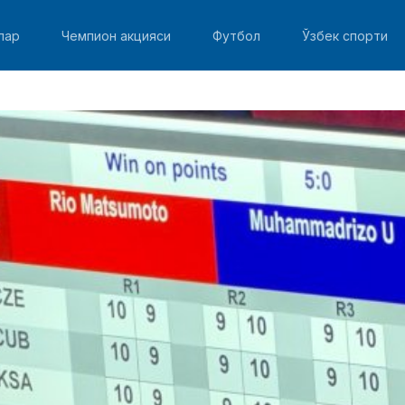
лар
Чемпион акцияси
Футбол
Ўзбек спорти