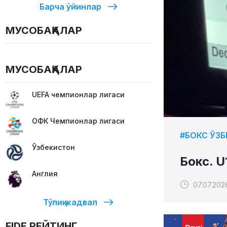
Барча ўйинлар
МУСОБАҚАЛАР
МУСОБАҚАЛАР
UEFA чемпионлар лигаси
ОФК Чемпионлар лигаси
#БОКС ЎЗ
Ўзбекистон
Бокс. 
Англия
07.07.202
Тўлиқ жадвал
FIDE РЕЙТИНГ