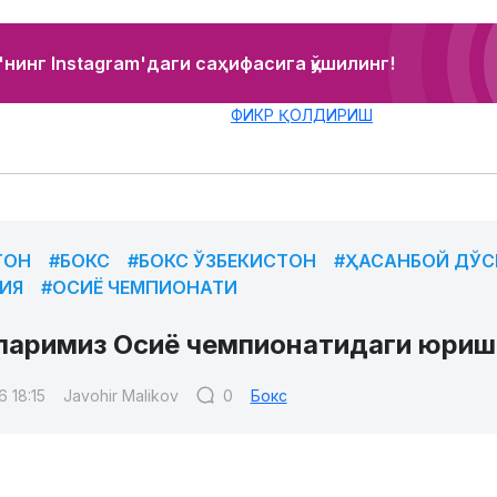
нинг Instagram'даги саҳифасига қўшилинг!
ФИКР ҚОЛДИРИШ
ТОН
#БОКС
#БОКС ЎЗБЕКИСТОН
#ҲАСАНБОЙ ДЎ
ИЯ
#ОСИЁ ЧЕМПИОНАТИ
ларимиз Осиё чемпионатидаги юриш
 18:15
Javohir Malikov
0
Бокс