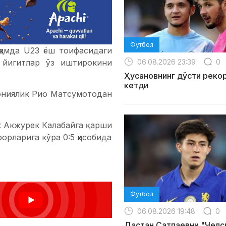
Футбол
ҳамда U23 ёш тоифасидаги
06.08.2026 23:39
0
 йигитлар ўз иштирокини
Ҳусановнинг дўсти реко
кетди
пониялик Рио Матсумотодан
к Акжурек Калабайга қарши
орларига кўра 0:5 ҳисобида
Футбол
06.08.2026 19:48
0
Дастан Сатпаевни "Челс