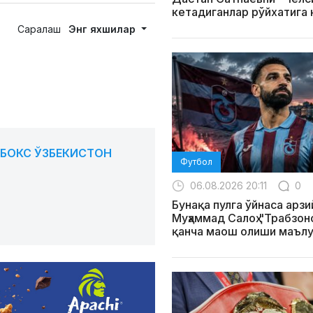
кетадиганлар рўйхатига
Саралаш
Энг яхшилар
#БОКС ЎЗБЕКИСТОН
Футбол
06.08.2026 20:11
0
Бунақа пулга ўйнаса арзи
Муҳаммад Салоҳ "Трабзо
қанча маош олиши маълу