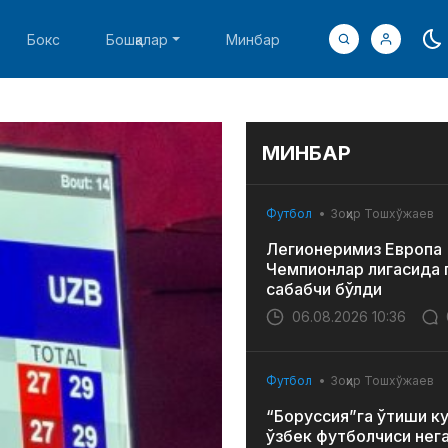
Бокс
Бошқалар
Минбар
МИНБАР
Футбол
Зоҳир Тошхўжаев
Легионеримиз Европа
Чемпионлар лигасида 
сабабчи бўлди
06.08.2026 10:36
Футбол
Зоҳир Тошхўжаев
“Боруссия”га ўтиши к
ўзбек футболчиси нег