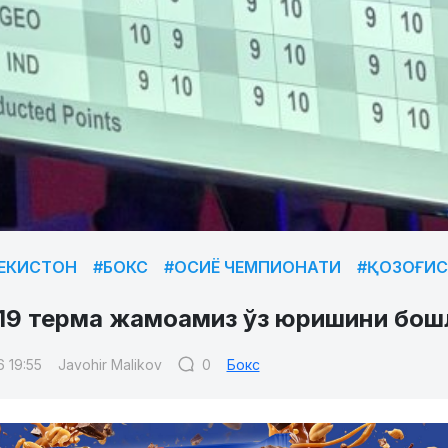
БЕКИСТОН
#БОКС
#ОСИЁ ЧЕМПИОНАТИ
#ҚОЗОҒИ
U19 терма жамоамиз ўз юришини бош
6 19:55
Javohir Malikov
0
Бокс