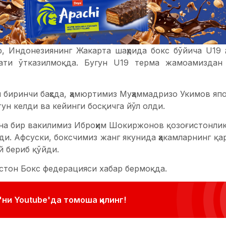
р, Индонезиянинг Жакарта шаҳрида бокс бўйича U19 
ати ўтказилмоқда. Бугун U19 терма жамоамиздан
и биринчи баҳсда, ҳамюртимиз Муҳаммадризо Укимов я
стун келди ва кейинги босқичга йўл олди.
 яна бир вакилимиз Иброҳим Шокиржонов қозоғистонли
ди. Афсуски, боксчимиз жанг якунида ҳакамларнинг қар
 бериб қўйди.
истон Бокс федерацияси хабар бермоқда.
ни Youtube'да томоша қилинг!