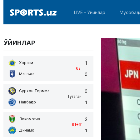
LIVE - Ўйинлар
Мусобақа
ЎЙИНЛАР
1
Хоразм
62
'
0
Машъал
0
Сурхон Термеz
Тугаган
1
Навбаҳор
2
Локомотив
91+6
'
1
Динамо