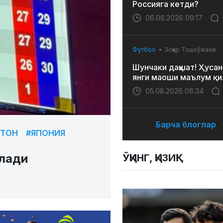
Россияга кетди?
06.08.2026 09:17
Футбол
Зоҳир Тошхўжаев
Шунчаки даҳшат! Ҳусан
янги маоши маълум қи
05.08.2026 08:34
Барча блоглар
СТОН
#ЯПОНИЯ
лади
ЎҚИНГ, ҚИЗИҚ!