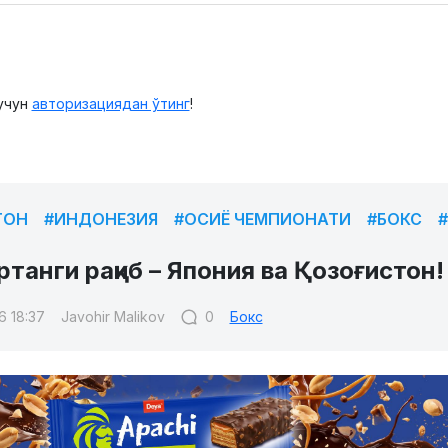
учун
авторизациядан ўтинг
!
ТОН
#ИНДОНЕЗИЯ
#ОСИЁ ЧЕМПИОНАТИ
#БОКС
ртанги рақиб – Япония ва Қозоғистон!
6 18:37
Javohir Malikov
0
Бокс