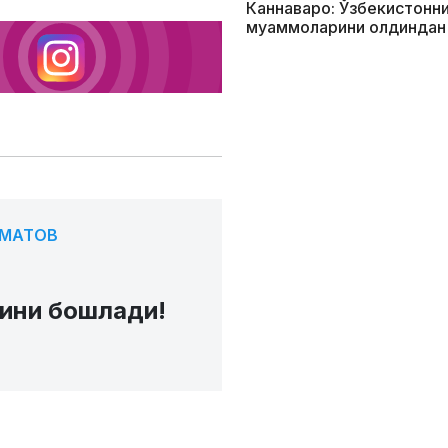
Каннаваро: Ўзбекистонни
муаммоларини олдиндан
СМАТОВ
ини бошлади!