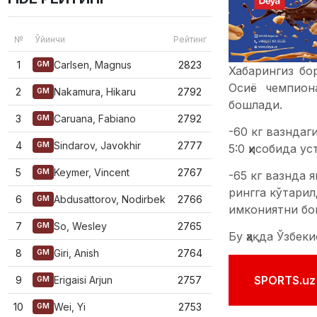
№
Ўйинчи
Рейтинг
1
Carlsen, Magnus
2823
GM
Хабарингиз бо
Осиё чемпион
2
Nakamura, Hikaru
2792
GM
бошлади.
3
Caruana, Fabiano
2792
GM
-60 кг вазндаг
4
Sindarov, Javokhir
2777
GM
5:0 ҳисобида у
5
Keymer, Vincent
2767
GM
-65 кг вазнда
рингга кўтарил
6
Abdusattorov, Nodirbek
2766
GM
имкониятни бой
7
So, Wesley
2765
GM
Бу ҳақда Ўзбек
8
Giri, Anish
2764
GM
SPORTS.uz'
9
Erigaisi Arjun
2757
GM
10
Wei, Yi
2753
GM