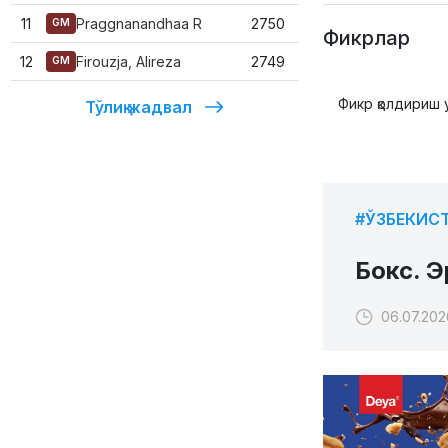
11
Praggnanandhaa R
2750
GM
Фикрлар
12
Firouzja, Alireza
2749
GM
Фикр қолдириш 
Тўлиқ жадвал
#ЎЗБЕКИС
Бокс. Э
06.07.202