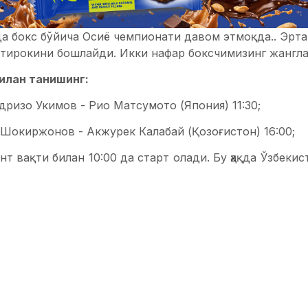
да бокс бўйича Осиё чемпионати давом этмоқда.. Эрт
штирокини бошлайди. Икки нафар боксчимизинг жангла
илан танишинг:
адризо Укимов - Рио Матсумото (Япония) 11:30;
м Шокиржонов - Акжурек Калабай (Қозоғистон) 16:00;
т вақти билан 10:00 да старт олади. Бу ҳақда Ўзбеки