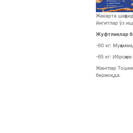
Жакарта шаҳри
йигитлар ўз и
Жуфтликлар б
-60 кг: Муҳамм
-65 кг: Иброҳи
Жанглар Тошкен
бермоқда.