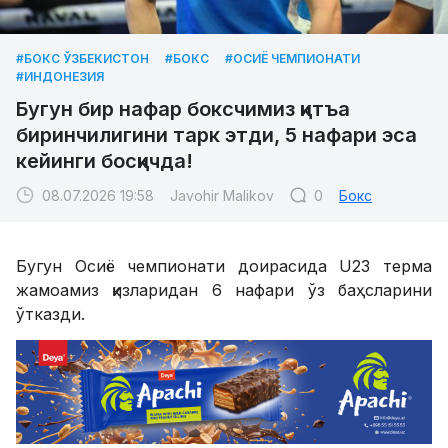
#БОКС ЎЗБЕКИСТОН
#БОКС
#ОСИЁ ЧЕМПИОНАТИ
#ИНДОНЕЗИЯ
Бугун бир нафар боксчимиз қитъа
биринчилигини тарк этди, 5 нафари эса
кейинги босқичда!
08.07.2026 19:58
Javohir Malikov
0
Бокс
Бугун Осиё чемпионати доирасида U23 терма
жамоамиз қизларидан 6 нафари ўз баҳсларини
ўтказди.