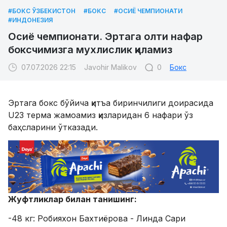
#БОКС ЎЗБЕКИСТОН
#БОКС
#ОСИЁ ЧЕМПИОНАТИ
#ИНДОНЕЗИЯ
Осиё чемпионати. Эртага олти нафар
боксчимизга мухлислик қиламиз
07.07.2026 22:15
Javohir Malikov
0
Бокс
Эртага бокс бўйича қитъа биринчилиги доирасида
U23 терма жамоамиз қизларидан 6 нафари ўз
баҳсларини ўтказади.
Жуфтликлар билан танишинг:
-48 кг: Робияхон Бахтиёрова - Линда Сари