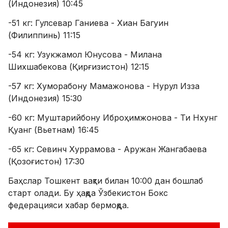
(Индонезия) 10:45
-51 кг: Гулсевар Ганиева - Хиан Багуин
(Филиппинь) 11:15
-54 кг: Узукжамол Юнусова - Милана
Шихшабекова (Қирғизистон) 12:15
-57 кг: Хуморабону Мамажонова - Нурул Изза
(Индонезия) 15:30
-60 кг: Муштарийбону Иброҳимжонова - Ти Нхунг
Қуанг (Вьетнам) 16:45
-65 кг: Севинч Хуррамова - Аружан Жангабаева
(Қозоғистон) 17:30
Баҳслар Тошкент вақти билан 10:00 дан бошлаб
старт олади. Бу ҳақда Ўзбекистон Бокс
федерацияси хабар бермоқда.