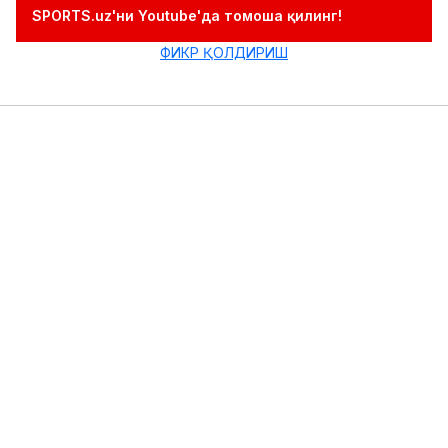
SPORTS.uz'ни Youtube'да томоша қилинг!
ФИКР ҚОЛДИРИШ
ЎХШАШ ХАБАРЛАР
Ўзбекистон кубоги Урганчда бўлиб ўтади!
04.08.2026 22:02
0
Бокс
“Yerevan Mayor Cup” турнири. 4 нафар боксчи билан
бориб, 4 та медални қўлга киритдик!
26.07.2026 00:45
0
Бокс
Эртага ҳам икки нафар боксчимиз финал йўлланмаси учун
рингга кўтарилади
23.07.2026 21:22
0
Бокс