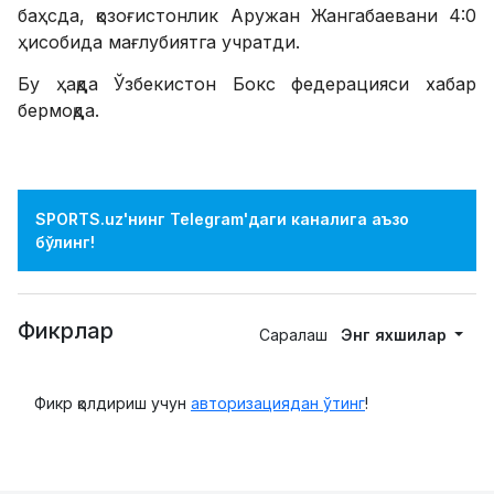
баҳсда, қозоғистонлик Аружан Жангабаевани 4:0
ҳисобида мағлубиятга учратди.
Бу ҳақда Ўзбекистон Бокс федерацияси хабар
бермоқда.
SPORTS.uz'нинг Telegram'даги каналига аъзо
бўлинг!
Фикрлар
Саралаш
Энг яхшилар
Фикр қолдириш учун
авторизациядан ўтинг
!