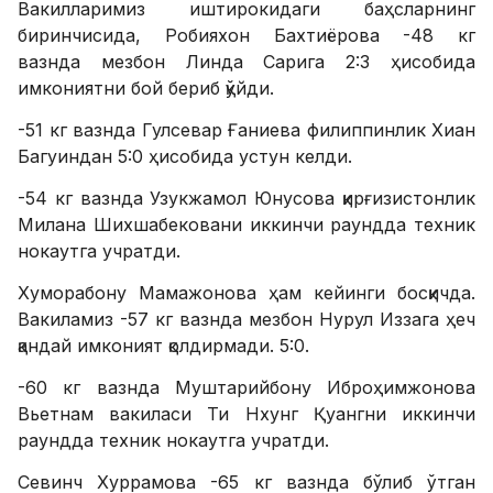
Вакилларимиз иштирокидаги баҳсларнинг
биринчисида, Робияхон Бахтиёрова -48 кг
вазнда мезбон Линда Сарига 2:3 ҳисобида
имкониятни бой бериб қўйди.
-51 кг вазнда Гулсевар Ғаниева филиппинлик Хиан
Багуиндан 5:0 ҳисобида устун келди.
-54 кг вазнда Узукжамол Юнусова қирғизистонлик
Милана Шихшабековани иккинчи раундда техник
нокаутга учратди.
Хуморабону Мамажонова ҳам кейинги босқичда.
Вакиламиз -57 кг вазнда мезбон Нурул Иззага ҳеч
қандай имконият қолдирмади. 5:0.
-60 кг вазнда Муштарийбону Иброҳимжонова
Вьетнам вакиласи Ти Нхунг Қуангни иккинчи
раундда техник нокаутга учратди.
Севинч Хуррамова -65 кг вазнда бўлиб ўтган