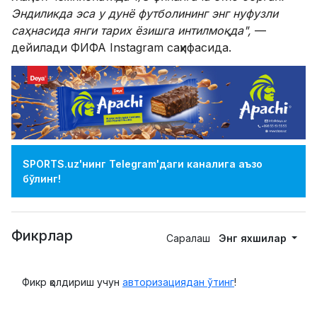
Эндиликда эса у дунё футболининг энг нуфузли
саҳнасида янги тарих ёзишга интилмоқда",
—
дейилади ФИФА Instagram саҳифасида.
SPORTS.uz'нинг Telegram'даги каналига аъзо
бўлинг!
Фикрлар
Саралаш
Энг яхшилар
Фикр қолдириш учун
авторизациядан ўтинг
!