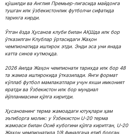
қўшилди ва Англия Премьер-лигасида майдонга
тушган илк ўзбекистонлик футболчи сифатида
тарихга кирди.
Ўтган ёзда Ҳусанов клуби билан АҚШда илк бор
ўтказилган Клублар ўртасидаги Жаҳон
чемпионатида иштирок этди. Энди эса уни янада
катта синов кутмоқда.
2026 йилда Жаҳон чемпионати тарихда илк бор 48
та жамоа иштирокида ўтказилади. Янги формат
кўплаб футбол мамлакатлари учун яхши имконият
яратди ва Ўзбекистон илк бор мундиал
йўлланмасини қўлга киритди.
Ҳусановнинг терма жамоадаги ютуқлари ҳам
эътиборга молик: у Ўзбекистон U-20 терма
жамоаси билан Осиё кубогини қўлга киритган, U-20
Жаҳон чемпионатида 1/8 финалгача етиб борган.