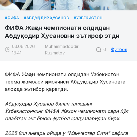
#ФИФА
#АБДУҚОДИР ҲУСАНОВ
#ЎЗБЕКИСТОН
ФИФА Жаҳон чемпионати олдидан
Абдуқодир Ҳусановни эътироф этди
03.06.2026
Muhammadqodir
0
Футбол
18:41
Ruzmatov
ФИФА Жаҳон чемпионати олдидан Ўзбекистон
терма жамоаси ҳимоячиси Абдуқодир Ҳусановга
алоҳида эътибор қаратди.
Абдуқодир Ҳусанов билан танишинг —
Ўзбекистоннинг ФИФА Жаҳон чемпионати сари йўл
олаётган энг ёрқин футбол юлдузларидан бири.
2025 йил январь ойида у “Манчестер Сити” сафига