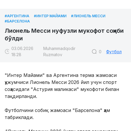
#АРГЕНТИНА
#ИНТЕР МАЙАМИ
#ЛИОНЕЛЬ МЕССИ
#БАРСЕЛОНА
Лионель Месси нуфузли мукофот соҳиби
бўлди
03.06.2026
Muhammadqodir
0
Футбол
18:28
Ruzmatov
"Интер Майами" ва Аргентина терма жамоаси
ҳужумчиси Лионель Месси 2026 йил учун спорт
соҳасидаги "Астурия маликаси" мукофоти билан
тақдирланди.
Футболчини собиқ жамоаси "Барселона" ҳам
табриклади.