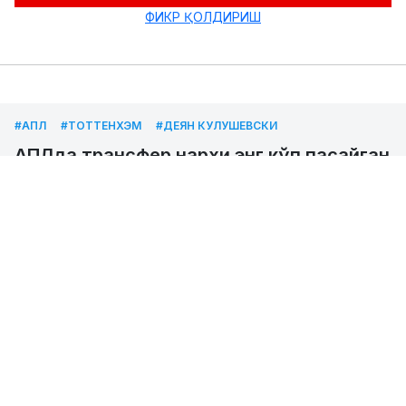
ФИКР ҚОЛДИРИШ
#АПЛ
#ТОТТЕНХЭМ
#ДЕЯН КУЛУШЕВСКИ
АПЛда трансфер нархи энг кўп пасайган
футболчилар аниқланди
03.06.2026
Muhammadqodir
0
Футбол
18:24
Ruzmatov
"Transfermarkt" портали Англия Премьер-лигаси
футболчиларининг трансфер қийматларини
янгилади. Натижада 2025/26 йилги мавсум
якунлари бўйича трансфер нархи энг кўп пасайган
футболчилар рўйхати эълон қилинди.