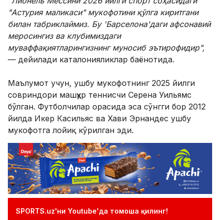
"Лионель Мессини 2026 йилги спорт соҳасидаги
"Астурия маликаси" мукофотини қўлга киритгани
билан табриклаймиз. Бу 'Барселона'даги афсонавий
меросингиз ва клубимиздаги
муваффақиятларингизнинг муносиб эътирофидир",
— дейилади каталонияликлар баёнотида.
Маълумот учун, ушбу мукофотнинг 2025 йилги
совриндори машҳур теннисчи Серена Уильямс
бўлган. Футболчилар орасида эса сўнгги бор 2012
йилда Икер Касильяс ва Хави Эрнандес ушбу
мукофотга лойиқ кўрилган эди.
SPORTS.uz'ни Youtube'да томоша қилинг!