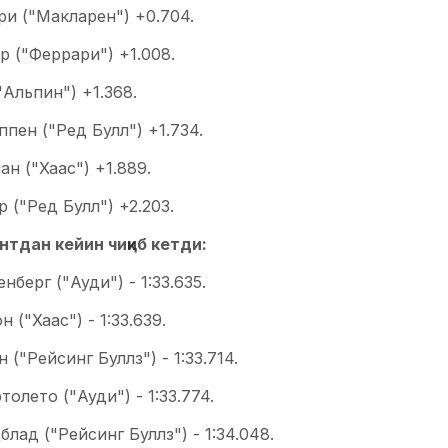
ри ("Макларен") +0.704.
р ("Феррари") +1.008.
"Альпин") +1.368.
ппен ("Ред Булл") +1.734.
н ("Хаас") +1.889.
 ("Ред Булл") +2.203.
нтдан кейин чиқиб кетди:
нберг ("Ауди") - 1:33.635.
н ("Хаас") - 1:33.639.
 ("Рейсинг Буллз") - 1:33.714.
толето ("Ауди") - 1:33.774.
лад ("Рейсинг Буллз") - 1:34.048.