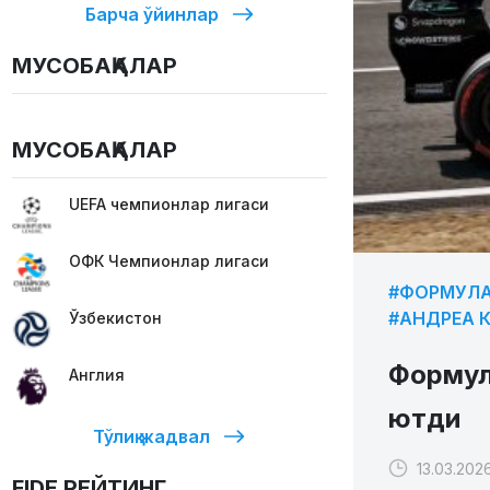
Барча ўйинлар
МУСОБАҚАЛАР
МУСОБАҚАЛАР
UEFA чемпионлар лигаси
ОФК Чемпионлар лигаси
#ФОРМУЛА
#АНДРЕА 
Ўзбекистон
Формул
Англия
ютди
Тўлиқ жадвал
13.03.2026
FIDE РЕЙТИНГ