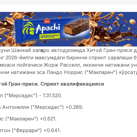
 куни Шанхай халқаро автодромида Хитой Гран-приси 
г 2026-йилги мавсумдаги биринчи спринт саралаши бў
моаси пойгачиси Жорж Расселл, иккинчи натижани у
инчи натижани эса Ландо Норрис ("Макларен") кўрсат
той Гран-приси. Спринт квалификацияси
 ("Мерседес") - 1:31.520.
 Антонелли ("Мерседес") +0.289.
с ("Макларен") +0.621.
тон ("Феррари") +0.641.