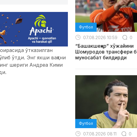
Футбол
07.08.2026 10:59
0
“Башакшеҳир” хўжайини
доирасида ўтказилган
Шомуродов трансфери б
муносабат билдирди
либ ўтди. Энг яхши вақтни
нинг шериги Андреа Кими
ди.
Футбол
07.08.2026 08:11
0