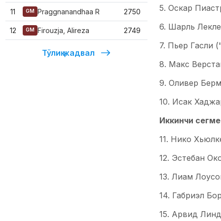
5. Оскар Пиаст
11
Praggnanandhaa R
2750
GM
6. Шарль Лекле
12
Firouzja, Alireza
2749
GM
7. Пьер Гасли (
Тўлиқ жадвал
8. Макс Верста
9. Оливер Берма
10. Исак Хаджар
Иккинчи сегме
11. Нико Хьюлке
12. Эстебан Око
13. Лиам Лоусон
14. Габриэл Бор
15. Арвид Линдб