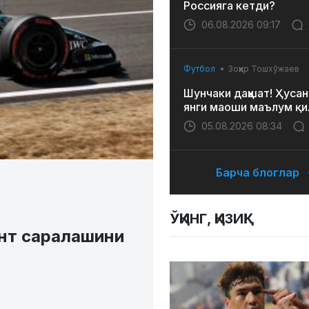
Россияга кетди?
06.08.2026 09:17
Футбол
Зоҳир Тошхўжаев
Шунчаки даҳшат! Ҳусан
янги маоши маълум қи
05.08.2026 08:34
Барча блоглар
ЎҚИНГ, ҚИЗИҚ!
инт саралашини