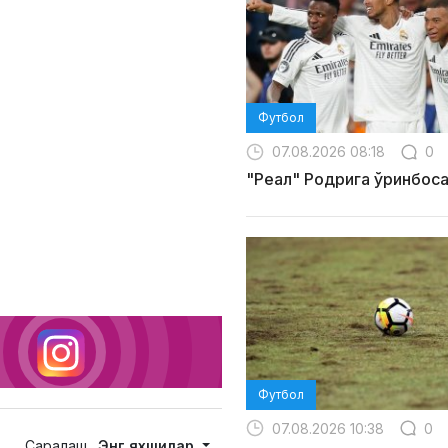
Футбол
07.08.2026 08:18
0
"Реал" Родрига ўринбос
Футбол
07.08.2026 10:38
0
Саралаш
Энг яхшилар