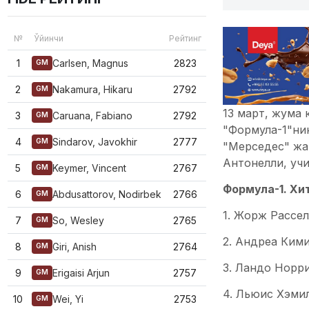
№
Ўйинчи
Рейтинг
1
Carlsen, Magnus
2823
GM
2
Nakamura, Hikaru
2792
GM
13 март, жума
3
Caruana, Fabiano
2792
GM
"Формула-1"нин
4
Sindarov, Javokhir
2777
GM
"Мерседес" жа
Антонелли, уч
5
Keymer, Vincent
2767
GM
Формула-1. Хи
6
Abdusattorov, Nodirbek
2766
GM
1. Жорж Расселл
7
So, Wesley
2765
GM
2. Андреа Кими
8
Giri, Anish
2764
GM
3. Ландо Норри
9
Erigaisi Arjun
2757
GM
4. Льюис Хэмил
10
Wei, Yi
2753
GM