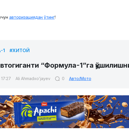
учун
авторизациядан ўтинг
!
-1
#ХИТОЙ
втогиганти “Формула-1”га қўшилишни
 17:27
Ali Ahmadxo’jayev
0
Авто/Мото