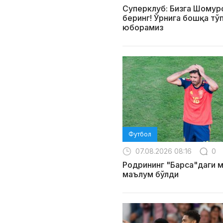
Суперклуб: Бизга Шомур
беринг! Ўрнига бошқа тў
юборамиз
Футбол
07.08.2026 08:16
0
Родрининг "Барса"даги 
маълум бўлди