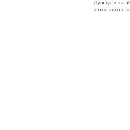
Дунёдаги энг й
автоспортга, ж
ҳақда вазиятда
Агентлик маъл
мавжуд жамоан
қатнашиш нарх
музокараларни 
Агар BYD Форму
устунлик қила
бўлади. Аввалр
Cyan Racing” о
йилда Формула
BYD компанияси
киришдан бош 
Хитой гигантин
Хитойда Форму