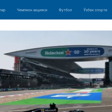
лар
Чемпион акцияси
Футбол
Ўзбек спорти