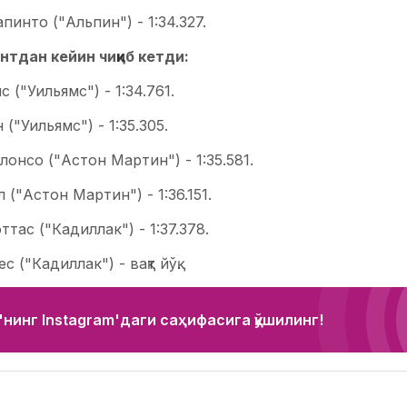
пинто ("Альпин") - 1:34.327.
нтдан кейин чиқиб кетди:
с ("Уильямс") - 1:34.761.
 ("Уильямс") - 1:35.305.
лонсо ("Астон Мартин") - 1:35.581.
 ("Астон Мартин") - 1:36.151.
ттас ("Кадиллак") - 1:37.378.
с ("Кадиллак") - вақт йўқ.
нинг Instagram'даги саҳифасига қўшилинг!