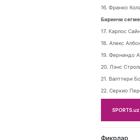
16. Франко Кола
Биринчи сегме
17. Карлос Сайн
18. Алекс Албон
19. Фернандо А
20. Лэнс Стролл
21. Валттери Бо
22. Серхио Пере
SPORTS.uz'
Фикрлар