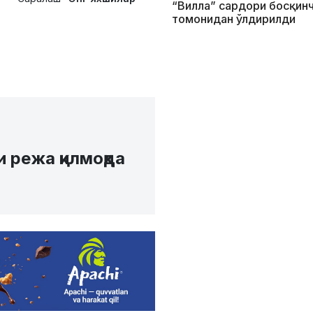
“Вилла” сардори босқин
томонидан ўлдирилди
 режа қилмоқда