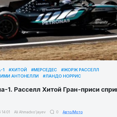
-1
#ХИТОЙ
#МЕРСЕДЕС
#ЖОРЖ РАССЕЛЛ
КИМИ АНТОНЕЛЛИ
#ЛАНДО НОРРИС
а-1. Расселл Хитой Гран-приси спр
 14:01
Ali Ahmadxo’jayev
0
Авто/Мото