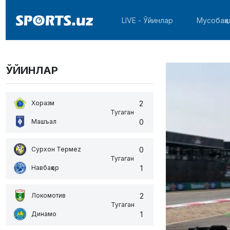
LIVE - Ўйинлар
Мусобақа
ЎЙИНЛАР
2
Хоразм
Тугаган
0
Машъал
0
Сурхон Термеz
Тугаган
1
Навбаҳор
2
Локомотив
Тугаган
1
Динамо