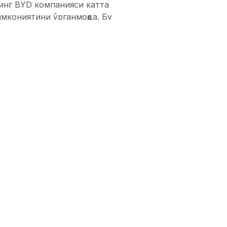
инг BYD компанияси катта
мкониятини ўрганмоқда. Бу
қда.
 ўз жамоасини яратиш ёки
роллик пойгалари"да
иш кўп йиллик
гача бўлиши мумкин.
опа ва Америка жамоалари
н-кам учрайдиган мисол
иш билдирган эди: “Geely
к этмоқда ва "Nio" 2015
 исталган пойга сериясига
ўровига жавоб бермади.
хайга қайтарилгандан сўнг
йгачи Гуаню Чжоунинг