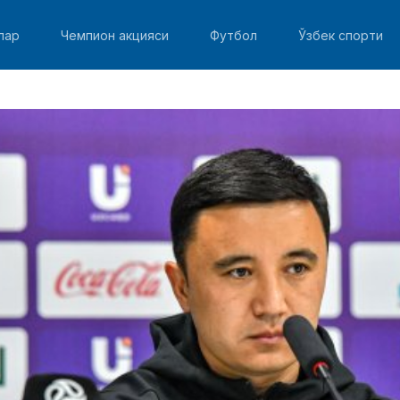
лар
Чемпион акцияси
Футбол
Ўзбек спорти