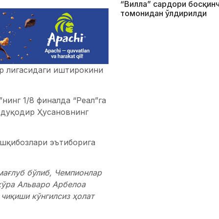
“Вилла” сардори босқин
томонидан ўлдирилди
р лигасидаги иштирокини
”нинг 1/8 финалда “Реал”га
Абдуқодир Ҳусановнинг
ишқибозлари эътиборига
 мағлуб бўлиб, Чемпионлар
 кўра Альваро Арбелоа
 чиқиши кўнгилсиз ҳолат
чун жуда катта бўлиб