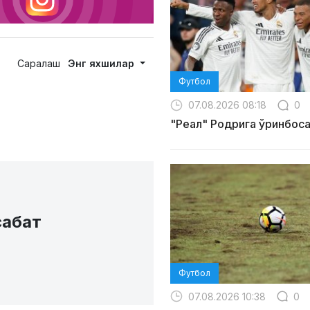
Саралаш
Энг яхшилар
Футбол
07.08.2026 08:18
0
"Реал" Родрига ўринбос
сабат
Футбол
07.08.2026 10:38
0