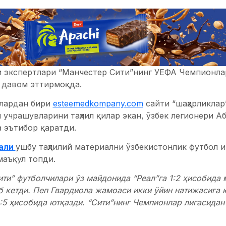
и экспертлари “Манчестер Сити”нинг УЕФА Чемпионла
и давом эттирмоқда.
лардан бири
esteemedkompany.com
сайти “шаҳарликлар
 учрашувларини таҳлил қилар экан, ўзбек легионери 
а эътибор қаратди.
тали
ушбу таҳлилий материални ўзбекистонлик футбол 
маъқул топди.
ти” футболчилари ўз майдонида “Реал”га 1:2 ҳисобида
б кетди. Пеп Гвардиола жамоаси икки ўйин натижасига
:5 ҳисобида ютқазди. “Сити”нинг Чемпионлар лигасидан
Бернабеу”даги биринчи ўйинда етказилган зарар жамоа у