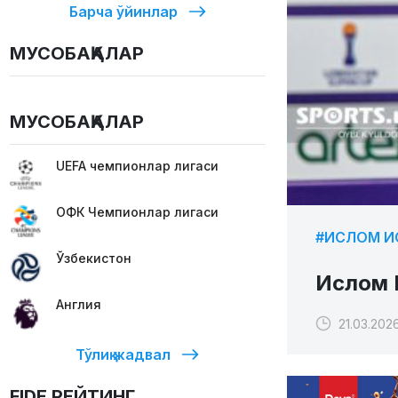
Барча ўйинлар
МУСОБАҚАЛАР
МУСОБАҚАЛАР
UEFA чемпионлар лигаси
ОФК Чемпионлар лигаси
#ИСЛОМ 
Ўзбекистон
Ислом И
Англия
21.03.202
Тўлиқ жадвал
FIDE РЕЙТИНГ