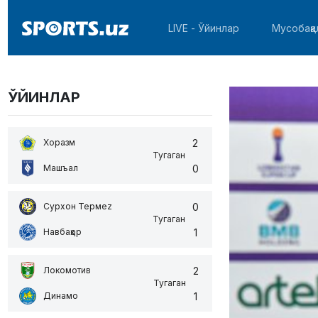
LIVE - Ўйинлар
Мусобақа
ЎЙИНЛАР
2
Хоразм
Тугаган
0
Машъал
0
Сурхон Термеz
Тугаган
1
Навбаҳор
2
Локомотив
Тугаган
1
Динамо