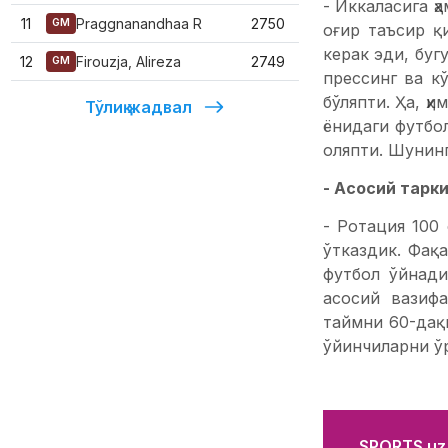
- Иккаласига ҳ
11
Praggnanandhaa R
2750
GM
оғир таъсир қ
керак эди, буг
12
Firouzja, Alireza
2749
GM
прессинг ва к
бўляпти. Ҳа, ҳ
Тўлиқ жадвал
ёнидаги футбол
оляпти. Шунинг
- Асосий тарк
- Ротация 100
ўтказдик. Фақ
футбол ўйнади
асосий вазиф
таймни 60-дақ
ўйинчиларни ўр
SPORTS.uz'