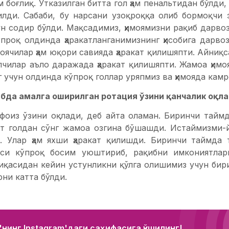
ам боғлиқ. Ўтказилган битта гол ҳам пенальтидан бўлди,
илди. Сабаби, бу нарсани узоқроққа олиб бормоқчи 
ун содир бўлди. Мақсадимиз, ҳимоямизни рақиб дарво
ўпроқ олдинда ҳаракатланганимизнинг ҳисобига дарв
имоячилар ҳам юқори савияда ҳаракат қилишяпти. Айниқ
чилар аъло даражада ҳаракат қилишяпти. Жамоа ҳимоя
 учун олдинда кўпроқ голлар уряпмиз ва ҳимояда камр
ибда амалга оширилган ротация ўзини қанчалик оқл
 фоиз ўзини оқлади, деб айта оламан. Биринчи таймд
ат голдан сўнг жамоа озгина бўшашди. Истаймизми-й
. Улар ҳам яхши ҳаракат қилишди. Биринчи таймда 
аси кўпроқ босим уюштириб, рақибни имкониятлар
иқасидан кейин устунликни қўлга олишимиз учун бири
ни катта бўлди.
нинг Instagram'даги саҳифасига қўшилинг!