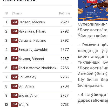
№
Ўйинчи
Рейтинг
1
Carlsen, Magnus
2823
GM
Суперлиганинг
“Локомотив”га
2
Nakamura, Hikaru
2792
GM
Ўйиндан кейин
3
Caruana, Fabiano
2792
GM
- Рамазон ҳа
4
Sindarov, Javokhir
2777
GM
шиддатда ўт
киритганидан 
5
Keymer, Vincent
2767
GM
тикланиши. Б
“Локомотив”ни
6
Abdusattorov, Nodirbek
2766
GM
Ажойиб ўйин ў
7
So, Wesley
2765
GM
Шу билан бир
билдираман.
8
Giri, Anish
2764
GM
- 4 та ўйинда
9
Erigaisi Arjun
2757
GM
дарвозабонла
10
Wei, Yi
2753
GM