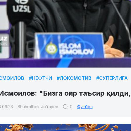
ИСМОИЛОВ
#НЕФТЧИ
#ЛОКОМОТИВ
#СУПЕРЛИГА
смоилов: "Бизга оғир таъсир қилди, 
6 09:23
Shuhratbek Jo’rayev
0
Футбол