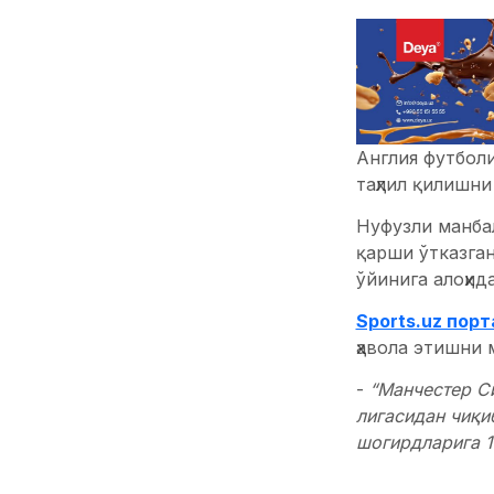
Англия футбол
таҳлил қилишн
Нуфузли манба
қарши ўтказган
ўйинига алоҳид
Sports.uz пор
ҳавола этишни 
-
“Манчестер Си
лигасидан чиқи
шогирдларига 1
бўлди, чунки “