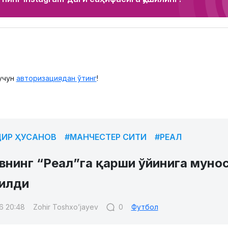
учун
авторизациядан ўтинг
!
ИР ҲУСАНОВ
#МАНЧЕСТЕР СИТИ
#РЕАЛ
внинг “Реал”га қарши ўйинига муно
илди
6 20:48
Zohir Toshxo’jayev
0
Футбол