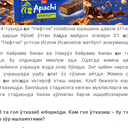
 4-турида ҳам “Нефтчи” ғолибона юришини давом этти
 қарши бўлиб ўтган баҳсда майдон эгалари 3:1 ҳи
 “Нефтчи” устози Ислом Исмоилов матбуот анжумани
йит байрами билан ва Наврўз байрами билан ҳам т
ди, бу олдиндан маълум эди. Одатда жамоа қа
кейинги учрашув жуда оғир бўлади. Энг қийин нарса
у учрашувда ушбу ҳолат ўз сўзини айтди. Жамоа о
 ҳам алоҳида эътироф этиш керак. Клуб бежизга юқ
тказишди. Беллашув стадионга келган мухлисларга ма
га стадионда бизни қўллаган барча ишқибозларим
 1 та гол ўтказиб юборилди. Кам гол ўтказиш – бу т
р зўр ишлаяптими?