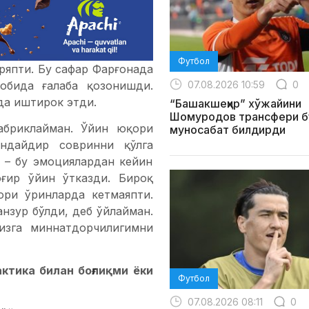
Футбол
ряпти. Бу сафар Фарғонада
07.08.2026 10:59
0
собида ғалаба қозонишди.
да иштирок этди.
“Башакшеҳир” хўжайини
Шомуродов трансфери б
абриклайман. Ўйин юқори
муносабат билдирди
ндайдир совринни қўлга
 – бу эмоциялардан кейин
ғир ўйин ўтказди. Бироқ
ори ўринларда кетмаяпти.
нзур бўлди, деб ўйлайман.
изга миннатдорчилигимни
актика билан боғлиқми ёки
Футбол
07.08.2026 08:11
0