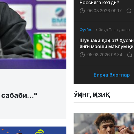
Россияга кетди?
06.08.2026 09:17
Футбол
Зоҳир Тошхўжаев
Шунчаки даҳшат! Ҳусан
янги маоши маълум қи
05.08.2026 08:34
Барча блоглар
сабаби..."
ЎҚИНГ, ҚИЗИҚ!