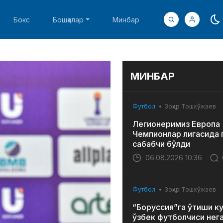
Бокс
Бошқалар
Минбар
МИНБАР
Футбол
Зоҳир Тошхўжаев
Легионеримиз Европа
Чемпионлар лигасида 
сабабчи бўлди
06.08.2026 10:36
Футбол
Зоҳир Тошхўжаев
“Боруссия”га ўтиши к
ўзбек футболчиси нег