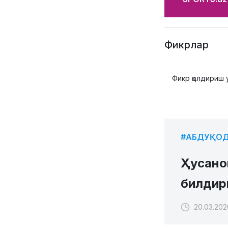
Фикрлар
Фикр қолдириш 
#АБДУҚОД
Ҳусано
билдир
20.03.202