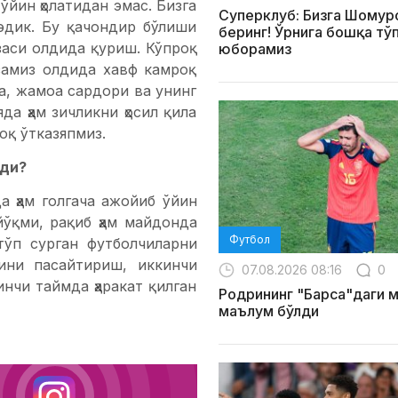
 ўйин ҳолатидан эмас. Бизга
Суперклуб: Бизга Шомур
эдик. Бу қачондир бўлиши
беринг! Ўрнига бошқа тў
заси олдида қуриш. Кўпроқ
юборамиз
озамиз олдида хавф камроқ
са, жамоа сардори ва унинг
да ҳам зичликни ҳосил қила
оқ ўтказяпмиз.
ади?
а ҳам голгача ажойиб ўйин
ўқми, рақиб ҳам майдонда
Футбол
тўп сурган футболчиларни
ини пасайтириш, иккинчи
07.08.2026 08:16
0
нчи таймда ҳаракат қилган
Родрининг "Барса"даги 
маълум бўлди