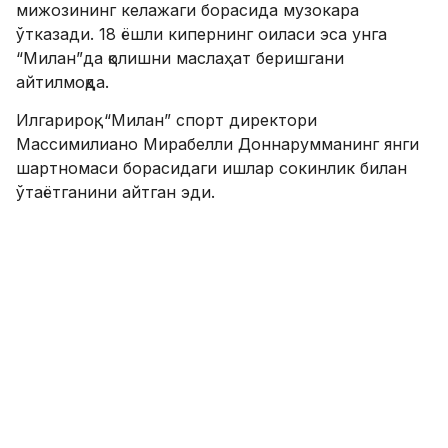
мижозининг келажаги борасида музокара
ўтказади. 18 ёшли кипернинг оиласи эса унга
“Милан”да қолишни маслаҳат беришгани
айтилмоқда.
Илгарироқ, “Милан” спорт директори
Массимилиано Мирабелли Доннарумманинг янги
шартномаси борасидаги ишлар сокинлик билан
ўтаётганини айтган эди.
SPORTS.uz'ни Youtube'да томоша қилинг!
ФИКР ҚОЛДИРИШ
Месси Марадонани тўйига таклиф қилди