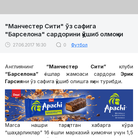
"Манчестер Сити" ўз сафига
"Барселона" сардорини қўшиб олмоқчи
27.06.2017 16:30
0
Футбол
Англиянинг
“Манчестер Сити”
клуби
“Барселона”
ёшлар жамоаси сардори
Эрик
Гарсия
ни ўз сафига қўшиб олишга яқин турибди.
Marca нашри тарқатган хабарга кўра
“шаҳарликлар” 16 ёшли марказий ҳимоячи учун 1,5