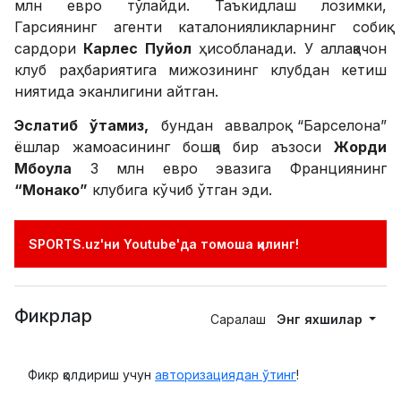
млн евро тўлайди. Таъкидлаш лозимки,
Гарсиянинг агенти каталонияликларнинг собиқ
сардори
Карлес Пуйол
ҳисобланади. У аллақачон
клуб раҳбариятига мижозининг клубдан кетиш
ниятида эканлигини айтган.
Эслатиб ўтамиз,
бундан аввалроқ “Барселона”
ёшлар жамоасининг бошқа бир аъзоси
Жорди
Мбоула
3 млн евро эвазига Франциянинг
“Монако”
клубига кўчиб ўтган эди.
SPORTS.uz'ни Youtube'да томоша қилинг!
Фикрлар
Саралаш
Энг яхшилар
Фикр қолдириш учун
авторизациядан ўтинг
!