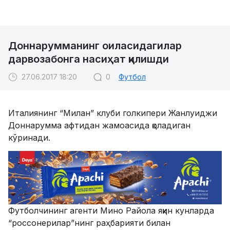
Доннарумманинг оиласидагилар
дарвозабонга насиҳат қилишди
27.06.2017 18:20
0
Футбол
Италиянинг “Милан” клуби голкипери Жанлуиджи
Доннарумма афтидан жамоасида қоладиган
кўринади.
Футболчининг агенти Мино Райола яқин кунларда
“россонерилар”нинг раҳбарияти билан