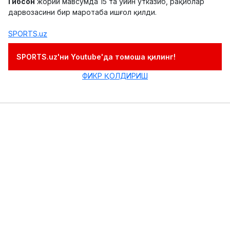
Гибсон
жорий мавсумда 15 та ўйин ўтказиб, рақиблар
дарвозасини бир маротаба ишғол қилди.
SPORTS.uz
SPORTS.uz'ни Youtube'да томоша қилинг!
ФИКР ҚОЛДИРИШ
Моуриньо "Манчестер Юнайтед" билан
Европани забт этмоқчи
08.12.2016 09:10
0
Футбол
"Манчестер Юнайтед"
бош мураббийи
Жозе Моуриньо