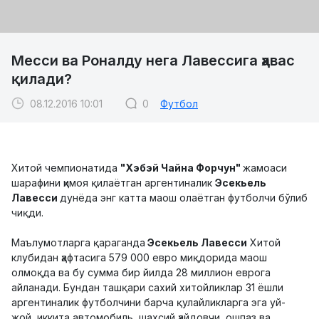
Месси ва Роналду нега Лавессига ҳавас
қилади?
08.12.2016 10:01
0
Футбол
Хитой чемпионатида
"Хэбэй Чайна Форчун"
жамоаси
шарафини ҳимоя қилаётган аргентиналик
Эсекьель
Лавесси
дунёда энг катта маош олаётган футболчи бўлиб
чиқди.
Маълумотларга қараганда
Эсекьель Лавесси
Хитой
клубидан ҳафтасига 579 000 евро миқдорида маош
олмоқда ва бу сумма бир йилда 28 миллион еврога
айланади. Бундан ташқари сахий хитойликлар 31 ёшли
аргентиналик футболчини барча қулайликларга эга уй-
жой, иккита автомобиль, шахсий ҳайдовчи, ошпаз ва