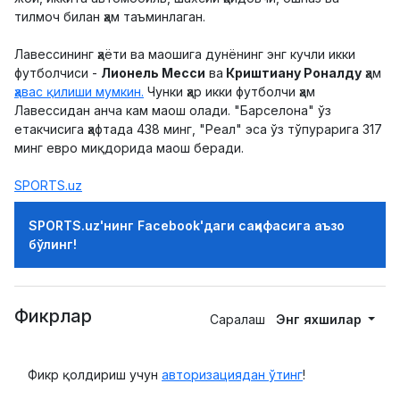
тилмоч билан ҳам таъминлаган.
Лавессининг ҳаёти ва маошига дунёнинг энг кучли икки
футболчиси -
Лионель Месси
ва
Криштиану Роналду
ҳам
ҳавас қилиши мумкин.
Чунки ҳар икки футболчи ҳам
Лавессидан анча кам маош олади. "Барселона" ўз
етакчисига ҳафтада 438 минг, "Реал" эса ўз тўпурарига 317
минг евро миқдорида маош беради.
SPORTS.uz
SPORTS.uz'нинг Facebook'даги саҳифасига аъзо
бўлинг!
Фикрлар
Саралаш
Энг яхшилар
Фикр қолдириш учун
авторизациядан ўтинг
!