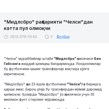
"Мидлсбро" раҳбарияти "Челси"дан
катта пул олмоқчи
08.12.2016 09:40
0
Футбол
"Челси" мураббийлар штаби
"Мидлсбро"
ҳимоячиси
Бен
Гибсонга
жиддий қизиқиш билдирмоқда. Лондонликлар
бу футболчини қишки трансферлар вақтида қўлга
киритмоқчи.
"Мидлсбро" ҳам 23 ёшли футболчини
"Челси"га
беришга
қарши эмас. Бироқ улар бу траснфердан мўмай даромад
қилмоқчи. Ҳозирда "Мидлсбро" ўз ҳимоячиси учун 35
миллион фунт стерлинг мўрамоқда.