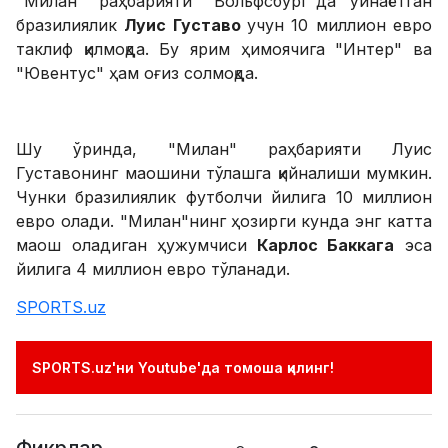
"Милан" раҳбарияти "Вольфсбург"да ўйнаётган
бразилиялик
Луис Густаво
учун 10 миллион евро
таклиф қилмоқда. Бу ярим ҳимоячига "Интер" ва
"Ювентус" ҳам оғиз солмоқда.
Шу ўринда, "Милан" раҳбарияти Луис
Густавонинг маошини тўлашга қийналиши мумкин.
Чунки бразилиялик футболчи йилига 10 миллион
евро олади. "Милан"нинг ҳозирги кунда энг катта
маош оладиган ҳужумчиси
Карлос Баккага
эса
йилига 4 миллион евро тўланади.
SPORTS.uz
SPORTS.uz'ни Youtube'да томоша қилинг!