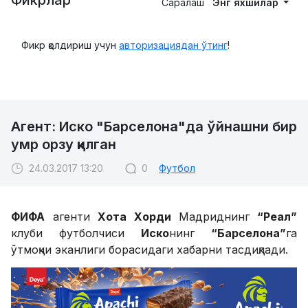
Фикрлар
Саралаш
Энг яхшилар
Фикр қолдириш учун
авторизациядан ўтинг
!
Агент: Иско "Барселона"да ўйнашни бир
умр орзу қилган
24.03.2017 13:20
0
Футбол
ФИФА
агенти
Хота Хорди
Мадриднинг
“Реал”
клуби футболчиси
Иско
нинг
“Барселона”
га
ўтмоқчи эканлиги борасидаги хабарни тасдиқлади.