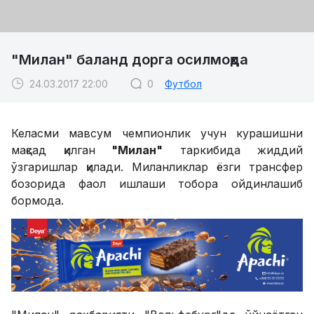
"Милан" баланд дорга осилмоқда
24.03.2017 22:00
0
Футбол
Келасми мавсум чемпионлик учун курашишни
мақсад қилган
"Милан"
таркибида жиддий
ўзгаришлар қилади. Миланликлар ёзги трансфер
бозорида фаол ишлаши тобора ойдинлашиб
бормода.