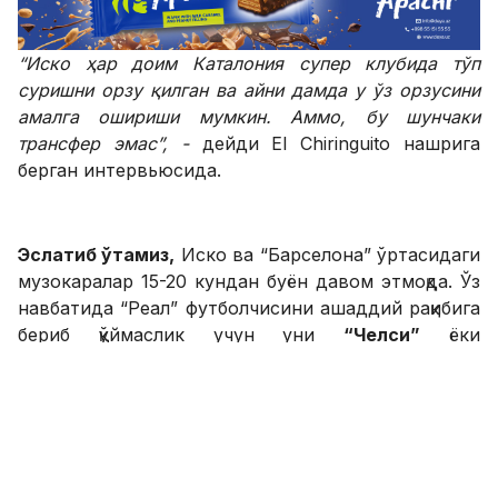
“Иско ҳар доим Каталония супер клубида тўп
суришни орзу қилган ва айни дамда у ўз орзусини
амалга ошириши мумкин. Аммо, бу шунчаки
трансфер эмас”, -
дейди El Chiringuito нашрига
берган интервьюсида.
Эслатиб ўтамиз,
Иско ва “Барселона” ўртасидаги
музокаралар 15-20 кундан буён давом этмоқда. Ўз
навбатида “Реал” футболчисини ашаддий рақибига
бериб қўймаслик учун уни
“Челси”
ёки
“Тоттенхэм”
га арзонроққа сотиб юборишни
режалаштирмоқда.
SPORTS.uz'нинг Facebook'даги саҳифасига аъзо
бўлинг!