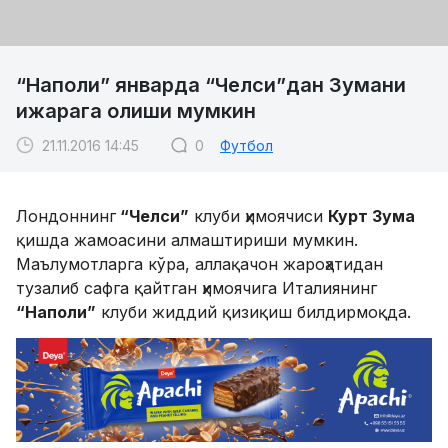
“Наполи” январда “Челси”дан Зумани
ижарага олиши мумкин
21.11.2016 14:45
0
Футбол
Лондоннинг
“Челси”
клуби ҳимоячиси
Курт Зума
қишда жамоасини алмаштириши мумкин.
Маълумотларга кўра, аллақачон жароҳатидан
тузалиб сафга қайтган ҳимоячига Италиянинг
“Наполи”
клуби жиддий қизиқиш билдирмоқда.