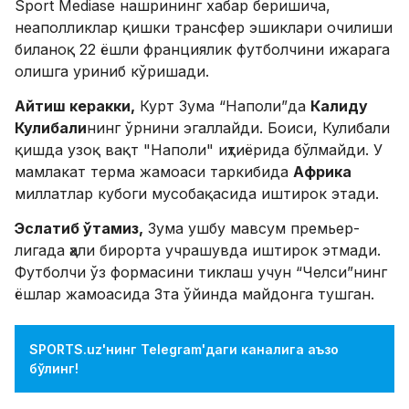
Sport Mediase нашрининг хабар беришича,
неаполликлар қишки трансфер эшиклари очилиши
биланоқ 22 ёшли франциялик футболчини ижарага
олишга уриниб кўришади.
Айтиш керакки,
Курт Зума “Наполи”да
Калиду
Кулибали
нинг ўрнини эгаллайди. Боиси, Кулибали
қишда узоқ вақт "Наполи" иҳтиёрида бўлмайди. У
мамлакат терма жамоаси таркибида
Африка
миллатлар кубоги мусобақасида иштирок этади.
Эслатиб ўтамиз,
Зума ушбу мавсум премьер-
лигада ҳали бирорта учрашувда иштирок этмади.
Футболчи ўз формасини тиклаш учун “Челси”нинг
ёшлар жамоасида 3та ўйинда майдонга тушган.
SPORTS.uz'нинг Telegram'даги каналига аъзо
бўлинг!