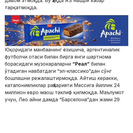
давом этмоқда. Бу ҳақда AS нашри хабар
тарқатмоқда.
Юқоридаги манбаанинг ёзишича, аргентиналик
футболчи отаси билан бирга янги шартнома
борасидаги музокараларни
“Реал”
билан
ўтадиган навбатдаги “эл-классико”дан сўнг
бошлашни режалаштирмоқда. Айтиш керакки,
каталонияликлар раҳбарияти Мессига йиллик 24
миллион евро маош таклиф қилмоқда. Маълумот
учун, Лео айни дамда “Барселона”дан жами 29
миллион евро маош олади. Бу барча бонусларни
қўшиб ҳисоблаганда албатта.
Эслатиб ўтамиз,
навбатдаги “эл-классико” 3
декабрь куни Камп-Ноу стадионида бўлиб ўтади.