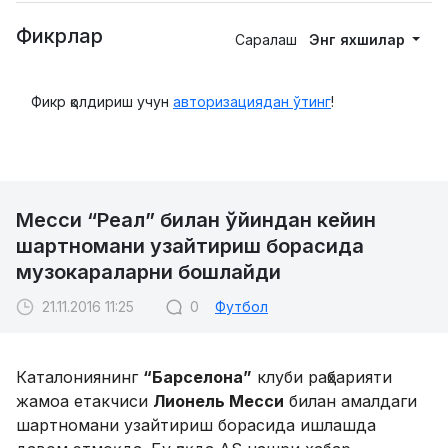
Фикрлар
Саралаш
Энг яхшилар
Фикр қолдириш учун
авторизациядан ўтинг
!
Месси “Реал” билан ўйиндан кейин
шартномани узайтириш борасида
музокараларни бошлайди
21.11.2016 11:25
0
Футбол
Каталониянинг
“Барселона”
клуби раҳбарияти
жамоа етакчиси
Лионель Месси
билан амалдаги
шартномани узайтириш борасида ишлашда