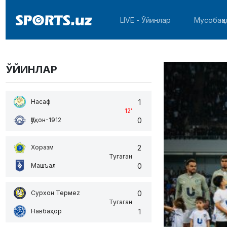
LIVE - Ўйинлар
Мусобақа
ЎЙИНЛАР
1
Насаф
12
'
0
Қўқон-1912
2
Хоразм
Тугаган
0
Машъал
0
Сурхон Термеz
Тугаган
1
Навбаҳор