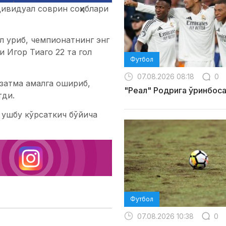
ивидуал соврин соҳиблари
л уриб, чемпионатнинг энг
 Игор Тиаго 22 та гол
Футбол
07.08.2026 08:18
0
затма амалга ошириб,
"Реал" Родрига ўринбос
тди.
, ушбу кўрсаткич бўйича
Футбол
07.08.2026 10:38
0