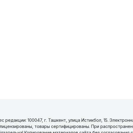
 редакции: 100047, г. Ташкент, улица Истикбол, 15. Электронн
уги лицензированы, товары сертифицированы. При распространен
бязательна! Копирование материалов сайта без согласования с