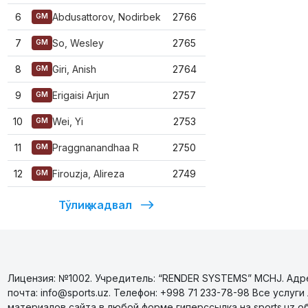
6
Abdusattorov, Nodirbek
2766
GM
7
So, Wesley
2765
GM
8
Giri, Anish
2764
GM
9
Erigaisi Arjun
2757
GM
10
Wei, Yi
2753
GM
11
Praggnanandhaa R
2750
GM
12
Firouzja, Alireza
2749
GM
Тўлиқ жадвал
Лицензия: №1002. Учредитель: “RENDER SYSTEMS” MCHJ. Адрес
почта: info@sports.uz. Телефон: +998 71 233-78-98 Все усл
материалов сайта в любой форме гиперссылка на sports.uz о