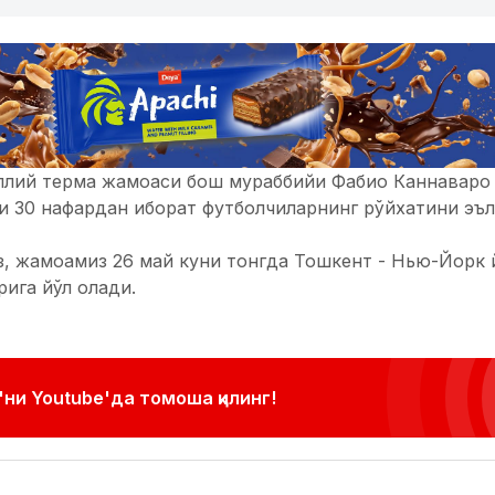
ллий терма жамоаси бош мураббийи Фабио Каннаваро 
и 30 нафардан иборат футболчиларнинг рўйхатини эъл
з, жамоамиз 26 май куни тонгда Тошкент - Нью-Йорк
ига йўл олади.
ни Youtube'да томоша қилинг!