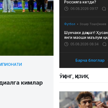
Россияга кетди?
06.08.2026 09:17
Футбол
Зоҳир Тошхўжаев
Шунчаки даҳшат! Ҳусан
янги маоши маълум қи
05.08.2026 08:34
Барча блоглар
ЕМПИОНАТИ
ЎҚИНГ, ҚИЗИҚ!
диалга кимлар