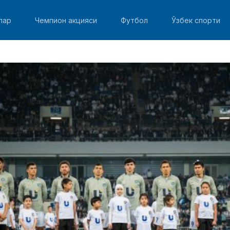
лар
Чемпион акцияси
Футбол
Ўзбек спорти