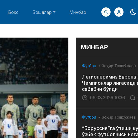
Бокс
Бошқалар
Минбар
МИНБАР
Футбол
Зоҳир Тошхўжаев
Легионеримиз Европа
Чемпионлар лигасида 
сабабчи бўлди
06.08.2026 10:36
Футбол
Зоҳир Тошхўжаев
“Боруссия”га ўтиши к
ўзбек футболчиси нег