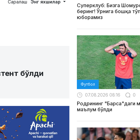
Саралаш
Энг яхшилар
Суперклуб: Бизга Шомур
беринг! Ўрнига бошқа тў
юборамиз
стент бўлди
Футбол
07.08.2026 08:16
0
Родрининг "Барса"даги 
маълум бўлди