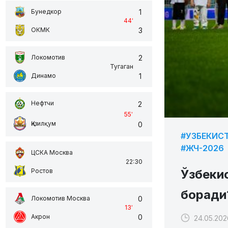
1
Бунедкор
44
'
3
ОКМК
2
Локомотив
Тугаган
1
Динамо
Нефтчи
2
55
'
Қизилқум
0
#УЗБЕКИС
#ЖЧ-2026
ЦСКА Москва
22:30
Ўзбеки
Ростов
боради
0
Локомотив Москва
13
'
0
Акрон
24.05.202