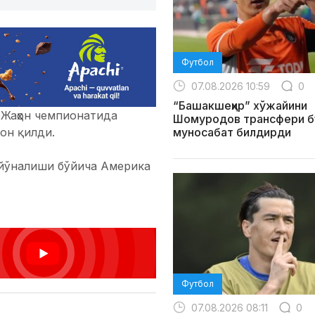
Футбол
07.08.2026 10:59
0
“Башакшеҳир” хўжайини
Жаҳон чемпионатида
Шомуродов трансфери б
муносабат билдирди
он қилди.
 йўналиши бўйича Америка
Футбол
07.08.2026 08:11
0