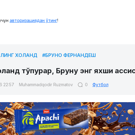
учун
авторизациядан ўтинг
!
РЛИНГ ХОЛАНД
#БРУНО ФЕРНАНДЕШ
ланд тўпурар, Бруну энг яхши асси
6 22:57
Muhammadqodir Ruzmatov
0
Футбол