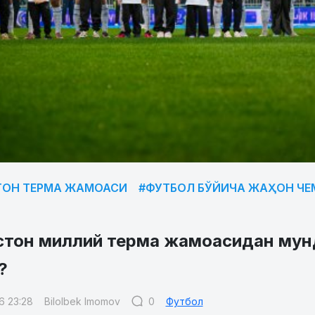
ТОН ТЕРМА ЖАМОАСИ
#ФУТБОЛ БЎЙИЧА ЖАҲОН Ч
стон миллий терма жамоасидан мун
?
6 23:28
Bilolbek Imomov
0
Футбол