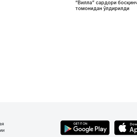
“Вилла” сардори босқин
томонидан ўлдирилди
ая
ии