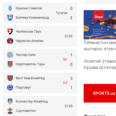
0
Крылья Советов
Тугаган
2
Балтика Калининград
Челтенхэм Таун
21:30
Чарльтон Атлетик
Ўзбекистон ми
иштирок этувч
1
Лестер Сити
55
'
Эслатиб ўтами
0
Нортгемптон Таун
Қўшма Штатлар
3
Вест Хэм Юнайтед
53
'
1
Портсмут
SPORTS.uz'
Колчестер Юнайтед
21:30
Саутгемптон