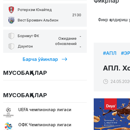
Фикрлар
Ротерхэм Юнайтед
21:30
Фикр қолдириш 
Вест Бромвич Альбион
-
Борнмут ФК
Ожидание
обновлений
-
Даунтон
#АПЛ
#Э
Барча ўйинлар
АПЛ. Хо
МУСОБАҚАЛАР
24.05.202
МУСОБАҚАЛАР
UEFA чемпионлар лигаси
ОФК Чемпионлар лигаси