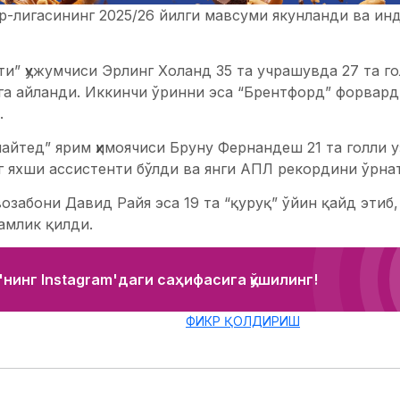
-лигасининг 2025/26 йилги мавсуми якунланди ва инд
и” ҳужумчиси Эрлинг Холанд 35 та учрашувда 27 та го
а айланди. Иккинчи ўринни эса “Брентфорд” форварди
.
йтед” ярим ҳимоячиси Бруну Фернандеш 21 та голли у
г яхши ассистенти бўлди ва янги АПЛ рекордини ўрна
озабони Давид Райя эса 19 та “қуруқ” ўйин қайд этиб
амлик қилди.
нинг Instagram'даги саҳифасига қўшилинг!
ФИКР ҚОЛДИРИШ