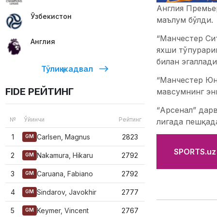
Англия Премьер
Ўзбекистон
маълум бўлди.
“Манчестер Сит
Англия
яхши тўпурариг
билан эгаллади
Тўлиқ жадвал
“Манчестер Юна
FIDE РЕЙТИНГ
мавсумнинг эн
“Арсенал” дарв
№
Ўйинчи
Рейтинг
лигада пешқад
1
Carlsen, Magnus
2823
GM
SPORTS.uz'
2
Nakamura, Hikaru
2792
GM
3
Caruana, Fabiano
2792
GM
4
Sindarov, Javokhir
2777
GM
5
Keymer, Vincent
2767
GM