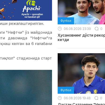
Футбол
ўтиши режалаштирилган.
06.08.2026 23:39
0
ги "Нефтчи" ўз майдонида
Ҳусановнинг дўсти реко
яти давомида "Нефтчи"га
кетди
ўқнаш келган ва 6 ғалабани
стиқлол" стадионида старт
Футбол
06.08.2026 19:48
0
Дастан Сатпаевни "Челс