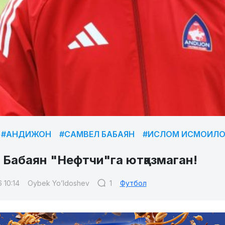
#АНДИЖОН
#САМВЕЛ БАБАЯН
#ИСЛОМ ИСМОИЛО
 Бабаян "Нефтчи"га ютқазмаган!
 10:14
Oybek Yo’ldoshev
1
Футбол