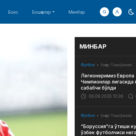
Бокс
Бошқалар
Минбар
МИНБАР
Футбол
Зоҳир Тошхўжаев
Легионеримиз Европа
Чемпионлар лигасида 
сабабчи бўлди
06.08.2026 10:36
Футбол
Зоҳир Тошхўжаев
“Боруссия”га ўтиши к
ўзбек футболчиси нег