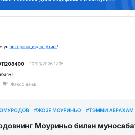
учун
авторизациядан ўтинг
!
911208400
10/03/2026 12:35
абаян !
Жавоб ёзиш
ШОМУРОДОВ
#ЖОЗЕ МОУРИНЬО
#ТЭММИ АБРАХАМ
довнинг Моуриньо билан муносабат