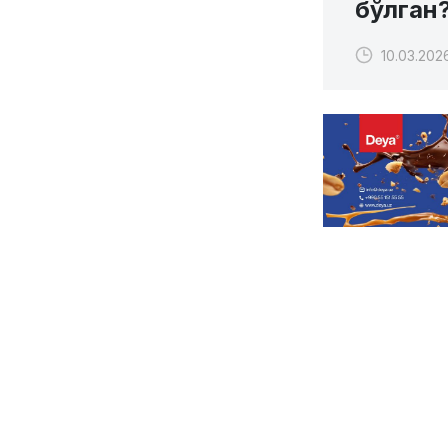
бўлган
10.03.202
Туркиянинг "И
интервью берд
билан муносаба
Моуриньо ҳақид
— "Жозе Моурин
бўлмаган. Ҳар 
ҳавога ўхшатса
бўлмасди."