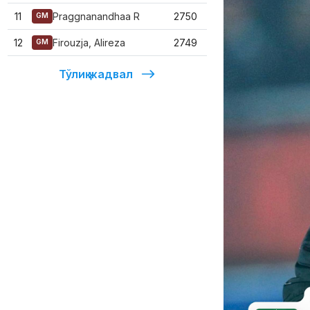
11
Praggnanandhaa R
2750
GM
12
Firouzja, Alireza
2749
GM
Тўлиқ жадвал