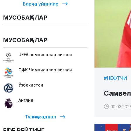
Барча ўйинлар
МУСОБАҚАЛАР
МУСОБАҚАЛАР
UEFA чемпионлар лигаси
ОФК Чемпионлар лигаси
#НЕФТЧИ
Ўзбекистон
Самвел
Англия
10.03.2026
Тўлиқ жадвал
FIDE РЕЙТИНГ