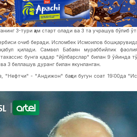
анинг 3-тури ҳам старт олади ва 3 та учрашув бўлиб 
ербиси очиб беради. Исломбек Исмоилов бошқарувида
қабул қилади. Самвел Бабаян мураббийлик фаоли
тахассис бунга қадар "йўлбарслар" билан 9 ўйинда т
 ва 3 беллашув дуранг билан якунланган.
, "Нефтчи" - "Андижон" баҳси бугун соат 19:00да "И