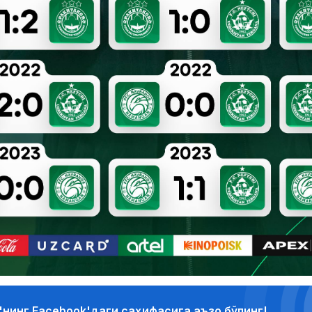
'нинг Facebook'даги саҳифасига аъзо бўлинг!