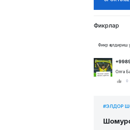
Фикрлар
Фикр қолдириш 
+998
Олга Б
0
#ЭЛДОР 
Шомуро