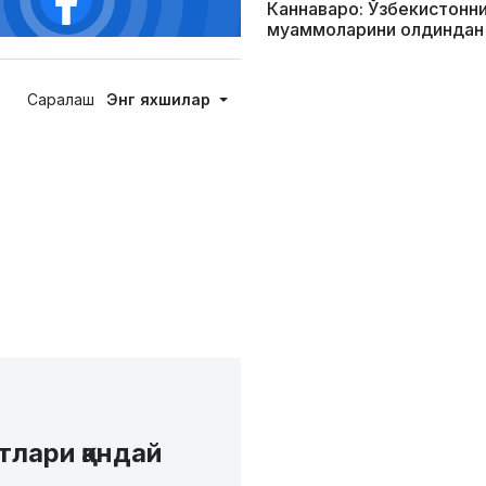
Каннаваро: Ўзбекистонни
муаммоларини олдиндан
Саралаш
Энг яхшилар
лари қандай