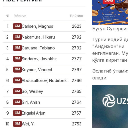
№
Ўйинчи
Рейтинг
1
Carlsen, Magnus
2823
GM
Бугун Суперлиг
2
Nakamura, Hikaru
2792
GM
Турни водий д
"Андижон"ни 
3
Caruana, Fabiano
2792
GM
енгилмаган. Му
4
Sindarov, Javokhir
2777
GM
қўлга киритган
5
Keymer, Vincent
2767
GM
Эслатиб ўтамиз
олади.
6
Abdusattorov, Nodirbek
2766
GM
7
So, Wesley
2765
GM
8
Giri, Anish
2764
GM
9
Erigaisi Arjun
2757
GM
10
Wei, Yi
2753
GM