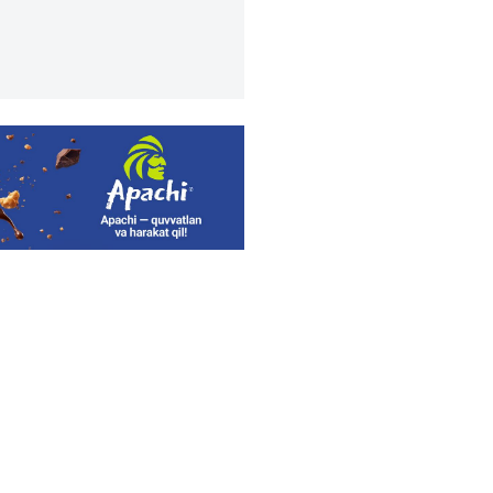
uz YouTube каналига катта
лик қилган Жозе Моуриньо
бат ҳақида гапирди.
тларимиз жуда ёмон
қараб гаплашар эди. Об-
, бир куни умуман таниб