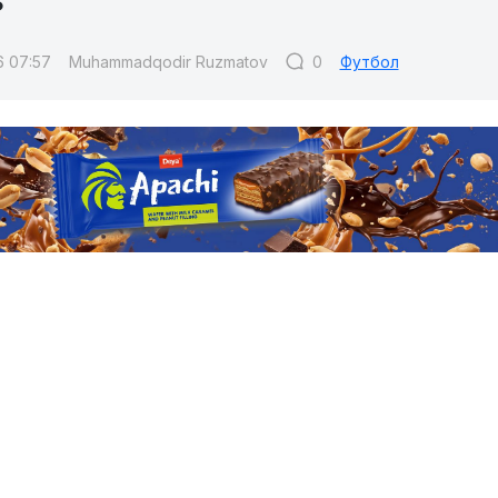
?
6 07:57
Muhammadqodir Ruzmatov
0
Футбол
станбул Башакшеҳир" ҳужумчиси Элдор Шомуродов Kun.
и. Футболчи суҳбат давомида "Рома"да унга мураббий
тлари ҳамда ҳужумчи Тэмми Абрахам билан бўлган рақо
а:
ьонинг ўзига яраша характери бор. У билан муносаба
доим яхши гаплашганмиз. Моуриньо кўпроқ кайфиятига 
 бўлади, жуда тез ўзгарадиган. Бир куни яхши гаплашса