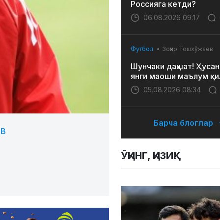
Россияга кетди?
06.08.2026 09:17
Футбол
Зоҳир Тошхўжаев
Шунчаки даҳшат! Ҳусан
янги маоши маълум қи
05.08.2026 08:34
Барча блоглар
В
ЎҚИНГ, ҚИЗИҚ!