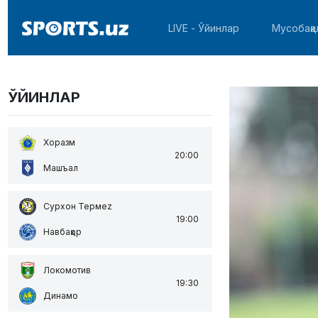
LIVE - Ўйинлар
Мусобақа
ЎЙИНЛАР
Хоразм
20:00
Машъал
Сурхон Термеz
19:00
Навбаҳор
Локомотив
19:30
Динамо