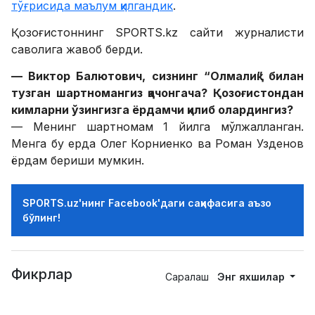
тўғрисида маълум қилгандик
.
Қозоғистоннинг SPORTS.kz сайти журналисти
саволига жавоб берди.
— Виктор Балютович, сизнинг “Олмалиқ” билан
тузган шартномангиз қачонгача? Қозоғистондан
кимларни ўзингизга ёрдамчи қилиб олардингиз?
— Менинг шартномам 1 йилга мўлжалланган.
Менга бу ерда Олег Корниенко ва Роман Узденов
ёрдам бериши мумкин.
SPORTS.uz'нинг Facebook'даги саҳифасига аъзо
бўлинг!
Фикрлар
Саралаш
Энг яхшилар