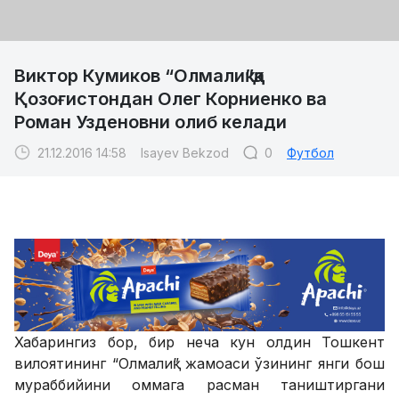
Виктор Кумиков “Олмалиқ”қа
Қозоғистондан Олег Корниенко ва
Роман Узденовни олиб келади
21.12.2016 14:58
Isayev Bekzod
0
Футбол
Хабарингиз бор, бир неча кун олдин Тошкент
вилоятининг “Олмалиқ” жамоаси ўзининг янги бош
мураббийини оммага расман таништиргани