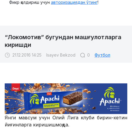
Фикр қолдириш учун
авторизациядан ўтинг
!
“Локомотив” бугундан машғулотларга
киришди
21.12.2016 14:25
Isayev Bekzod
0
Футбол
Янги мавсум учун Олий Лига клуби бирин-кетин
йиғинларга киришишмоқда.