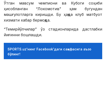
Ўтган мавсум чемпиони ва Кубоги соҳиби
ҳисобланган “Локомотив” ҳам бугундан
машғулотларга киришди. Бу ҳақда клуб матбуот
хизмати хабар бермоқда.
“Темирйўлчилар” ўз стадионларида дастлабки
йиғинни бошлашди.
SPORTS.uz'нинг Facebook'даги саҳифасига аъзо
бўлинг!
ФИКР ҚОЛДИРИШ
“Пахтакор”дан “Манекен челленж”
21.12.2016 14:19
Isayev Bekzod
0
Футбол