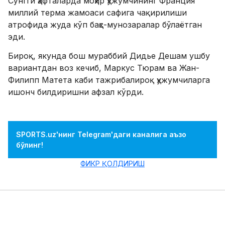
​Сўнгги ҳафталарда моҳир ҳужумчининг Франция
миллий терма жамоаси сафига чақирилиши
атрофида жуда кўп баҳс-мунозаралар бўлаётган
эди.
Бироқ, якунда бош мураббий Дидье Дешам ушбу
вариантдан воз кечиб, Маркус Тюрам ва Жан-
Филипп Матета каби тажрибалироқ ҳужумчиларга
ишонч билдиришни афзал кўрди.
SPORTS.uz'нинг Telegram'даги каналига аъзо
бўлинг!
ФИКР ҚОЛДИРИШ
ЎХШАШ ХАБАРЛАР