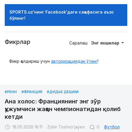
SPORTS.uz'нинг Facebook'даги саҳифасига аъзо
бўлинг!
Фикрлар
Саралаш
Энг яхшилар
Фикр қолдириш учун
авторизациядан ўтинг
!
#РЕНН
#ФРАНЦИЯ
#ДИДЬЕ ДЕШАМ
Ана холос: Франциянинг энг зўр
ҳужумчиси жаҳон чемпионатидан қолиб
кетди
18.05.2026 18:11
Zohir Toshxo’jayev
0
Футбол