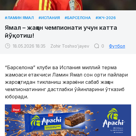
#ЛАМИН ЯМАЛ
#ИСПАНИЯ
#БАРСЕЛОНА
#ЖЧ-2026
Ямал – жаҳон чемпионати учун катта
йўқотиш!
18.05.2026 18:35
Zohir Toshxo’jayev
0
Футбол
“Барселона” клуби ва Испания миллий терма
жамоаси етакчиси Ламин Ямал сон орти пайлари
жароҳатидан тикланиш жараёни сабаб жаҳон
чемпионатининг дастлабки ўйинларини ўтказиб
юборади.