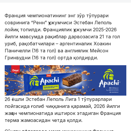
Франция чемпионатининг энг зўр тўпурари
совринига “Ренн” ҳужумчиси Эстебан Леполь
лойиқ топилди. Франциялик ҳужумчи 2025-2026
йилги мавсумда рақиблар дарвозасига 21 та гол
уриб, рақобатчилари – аргентиналик Хоакин
Паничелли (16 та гол) ва англиялик Мейсон
Гринвудни (16 та гол) ортда қолдирди.
26 ёшли Эстебан Леполь Лига 1 тўпурарлари
пойгасида ғолиб чиққанига қарамай, 2026 йилги
жаҳон чемпионатида иштирок этадиган Франция
терма жамоасидан четда қолди.