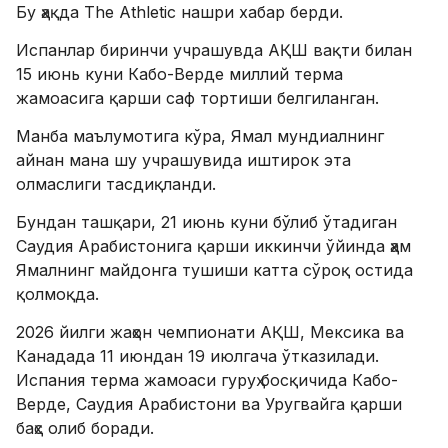
Бу ҳақда The Athletic нашри хабар берди.
Испанлар биринчи учрашувда АҚШ вақти билан
15 июнь куни Кабо-Верде миллий терма
жамоасига қарши саф тортиши белгиланган.
Манба маълумотига кўра, Ямал мундиалнинг
айнан мана шу учрашувида иштирок эта
олмаслиги тасдиқланди.
Бундан ташқари, 21 июнь куни бўлиб ўтадиган
Саудия Арабистонига қарши иккинчи ўйинда ҳам
Ямалнинг майдонга тушиши катта сўроқ остида
қолмоқда.
2026 йилги жаҳон чемпионати АҚШ, Мексика ва
Канадада 11 июндан 19 июлгача ўтказилади.
Испания терма жамоаси гуруҳ босқичида Кабо-
Верде, Саудия Арабистони ва Уругвайга қарши
баҳс олиб боради.