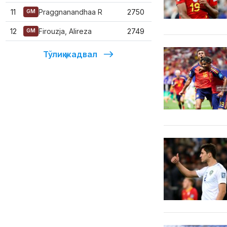
11
Praggnanandhaa R
2750
GM
12
Firouzja, Alireza
2749
GM
Тўлиқ жадвал