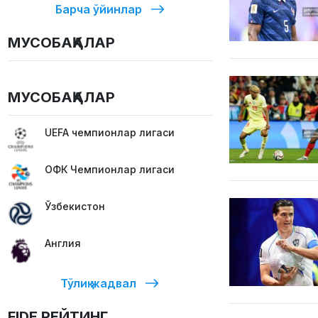
Барча ўйинлар
МУСОБАҚАЛАР
МУСОБАҚАЛАР
UEFA чемпионлар лигаси
ОФК Чемпионлар лигаси
Ўзбекистон
Англия
Тўлиқ жадвал
FIDE РЕЙТИНГ