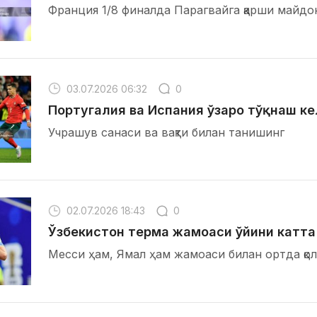
Франция 1/8 финалда Парагвайга қарши майдо
03.07.2026 06:32
0
Португалия ва Испания ўзаро тўқнаш к
Учрашув санаси ва вақти билан танишинг
02.07.2026 18:43
0
Ўзбекистон терма жамоаси ўйини катта
Месси ҳам, Ямал ҳам жамоаси билан ортда қо