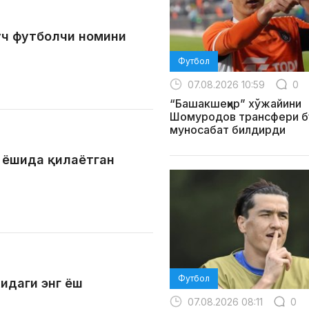
уч футболчи номини
Футбол
07.08.2026 10:59
0
“Башакшеҳир” хўжайини
Шомуродов трансфери б
муносабат билдирди
 ёшида қилаётган
Футбол
идаги энг ёш
07.08.2026 08:11
0