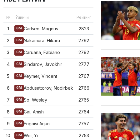
№
Ўйинчи
Рейтинг
1
Carlsen, Magnus
2823
GM
2
Nakamura, Hikaru
2792
GM
3
Caruana, Fabiano
2792
GM
4
Sindarov, Javokhir
2777
GM
5
Keymer, Vincent
2767
GM
6
Abdusattorov, Nodirbek
2766
GM
7
So, Wesley
2765
GM
8
Giri, Anish
2764
GM
9
Erigaisi Arjun
2757
GM
10
Wei, Yi
2753
GM