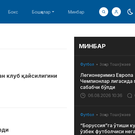
Бокс
Бошқалар
Минбар
МИНБАР
Футбол
Зоҳир Тошхўжаев
Легионеримиз Европа
ан клуб қайсилигини
Чемпионлар лигасида 
сабабчи бўлди
06.08.2026 10:36
Футбол
Зоҳир Тошхўжаев
“Боруссия”га ўтиши к
рди
ўзбек футболчиси нег