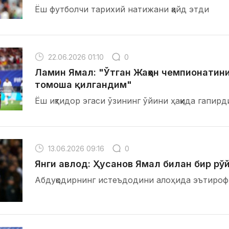
Ёш футболчи тарихий натижани қайд этди
22.06.2026 01:10
0
Ламин Ямал: "Ўтган Жаҳон чемпионатин
томоша қилгандим"
Ёш иқтидор эгаси ўзининг ўйини ҳақида гапирд
13.06.2026 09:16
0
Янги авлод: Ҳусанов Ямал билан бир рў
Абдуқодирнинг истеъдодини алоҳида эътиро