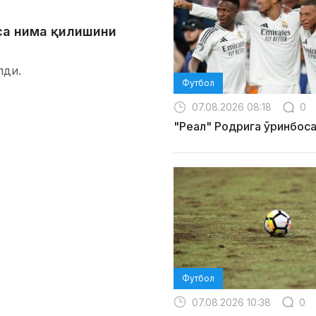
са нима қилишини
лди.
Футбол
07.08.2026 08:18
0
"Реал" Родрига ўринбос
Футбол
07.08.2026 10:38
0