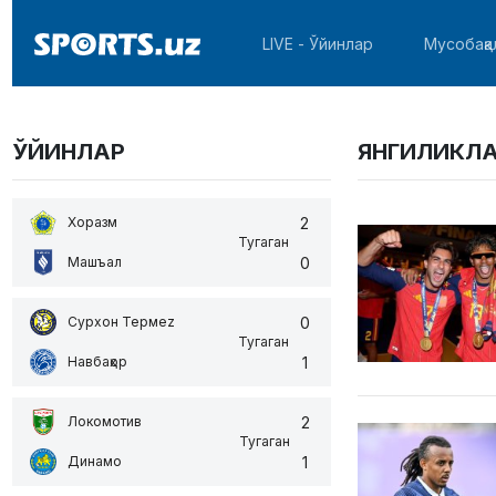
LIVE - Ўйинлар
Мусобақа
ЎЙИНЛАР
ЯНГИЛИКЛ
2
Хоразм
Тугаган
0
Машъал
0
Сурхон Термеz
Тугаган
1
Навбаҳор
2
Локомотив
Тугаган
1
Динамо