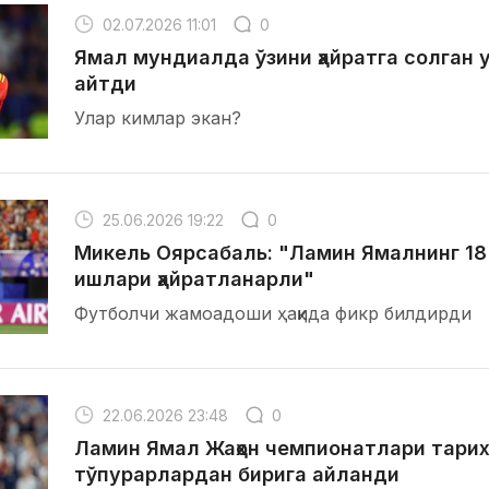
02.07.2026 11:01
0
Ямал мундиалда ўзини ҳайратга солган 
айтди
Улар кимлар экан?
25.06.2026 19:22
0
Микель Оярсабаль: "Ламин Ямалнинг 18
ишлари ҳайратланарли"
Футболчи жамоадоши ҳақида фикр билдирди
22.06.2026 23:48
0
Ламин Ямал Жаҳон чемпионатлари тарих
тўпурарлардан бирига айланди