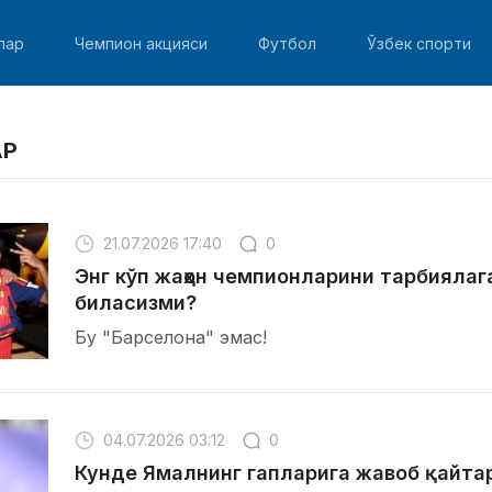
лар
Чемпион акцияси
Футбол
Ўзбек спорти
АР
21.07.2026 17:40
0
Энг кўп жаҳон чемпионларини тарбиялаг
биласизми?
Бу "Барселона" эмас!
04.07.2026 03:12
0
Кунде Ямалнинг гапларига жавоб қайта