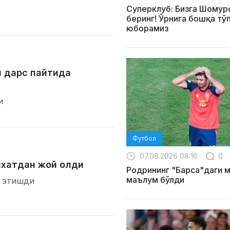
Суперклуб: Бизга Шомур
беринг! Ўрнига бошқа тў
юборамиз
и дарс пайтида
и
Футбол
07.08.2026 08:16
0
йхатдан жой олди
Родрининг "Барса"даги 
маълум бўлди
ф этишди