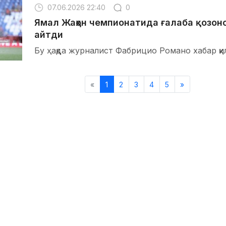
07.06.2026 22:40
0
Ямал Жаҳон чемпионатида ғалаба қозон
айтди
Бу ҳақда журналист Фабрицио Романо хабар қи
«
1
2
3
4
5
»