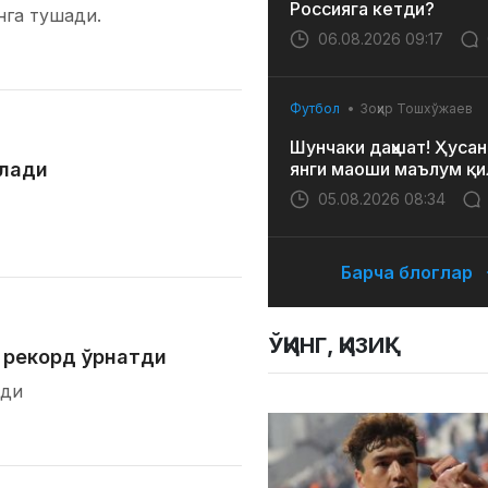
Россияга кетди?
нга тушади.
06.08.2026 09:17
Футбол
Зоҳир Тошхўжаев
Шунчаки даҳшат! Ҳусан
елади
янги маоши маълум қи
05.08.2026 08:34
Барча блоглар
ЎҚИНГ, ҚИЗИҚ!
 рекорд ўрнатди
лди