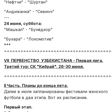
"Нефтчи" - "Шуртан"
"Андижанка" - "Севинч"
---
24 июня, суббота:
"Машъал" - "Бунёдкор"
"Бухара" - "Локомотив"
***
=======================================
VII ПЕРВЕНСТВО УЗБЕКИСТАНА - Первая лига.
Третий тур: СК "Кибрай", 26-30 июня.
=======================================
II Часть. Планы до конца лета.
Далее в июле запланированы фестивали женского
футбола в два этапа. Вот их расписание.
Первый этап.