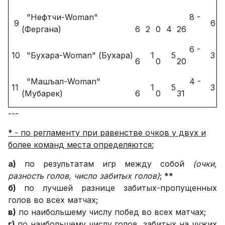
"Нефтчи-Woman"
8 -
9
6
(Фергана)
6
2
0
4
26
6 -
10
"Бухара-Woman" (Бухара)
1
5
3
6
0
20
"Машъал-Woman"
4 -
11
1
5
3
(Мубарек)
6
0
31
---
*
- по регламенту при равенстве очков у двух и
более команд места определяются:
а)
по результатам игр между собой
(очки,
разность голов, число забитых голов)
;
**
б)
по лучшей разнице забитых-пропущенных
голов во всех матчах;
в)
по наибольшему числу побед во всех матчах;
г)
по наибольшему числу голов, забитых на чужих