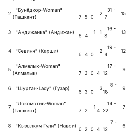
"Бунёдкор-Woman"
31 -
2
2
15
(Ташкент)
7
5
0
7
16 -
3
"Андижанка" (Андижан)
1
1
13
6
4
8
19 -
4
"Севинч" (Карши)
2
12
6
4
0
4
"Алмалык-Woman"
17 -
5
9
(Алмалык)
7
3
0
4
12
8 -
6
"Шуртан-Lady" (Гузар)
3
9
6
3
0
18
"Локомотив-Woman"
14 -
7
1
7
(Ташкент)
7
2
4
32
7 -
8
"Кызылкум Гули" (Навои)
6
6
2
0
4
12