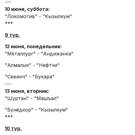
---
10 июня, суббота:
"Локомотив" - "Кызылкум"
***
9 тур.
12 июня, понедельник:
"Металлург" - "Андижанка"
"Алмалык" - "Нефтчи"
"Севинч" - "Бухара"
---
13 июня, вторник:
"Шуртан" - "Машъал"
"Бунёдкор" - "Кызылкум"
***
10 тур.