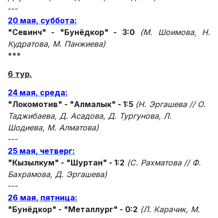
---
20 мая, суббота:
"Севинч" - "Бунёдкор" - 3:0
(М. Шоимова, Н.
Кудратова, М. Панжиева)
***
6 тур.
24 мая, среда:
"Локомотив" - "Алмалык" - 1:5
(Н. Эргашева // О.
Таджибаева, Д. Асадова, Д. Тургунова, Л.
Шодиева, М. Алматова)
---
25 мая, четверг:
"Кызылкум" - "Шуртан" - 1:2
(С. Рахматова // Ф.
Бахрамова, Д. Эргашева)
---
26 мая, пятница:
"Бунёдкор" - "Металлург" - 0:2
(Л. Карачик, М.