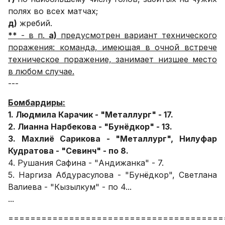
полях во всех матчах;
д)
жребий.
**
- в п.
а)
предусмотрен вариант технического
поражения: команда, имеющая в очной встрече
техническое поражение, занимает низшее место
в любом случае.
---
Бомбардиры:
1. Людмила Карачик - "Металлург" - 17.
2. Лианна Нарбекова - "Бунёдкор" - 13.
3. Махлиё Сарикова - "Металлург", Нилуфар
Кудратова - "Севинч" - по 8.
4. Рушания Сафина - "Андижанка" - 7.
5. Наргиза Абдурасулова - "Бунёдкор", Светлана
Валиева - "Кызылкум" - по 4...
...
=======================================