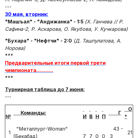
---
30 мая, вторник:
"Машъал" - "Андижанка" - 1:5
(Х. Ганчева // Р.
Сафина-2, Р. Аскарова, О. Якубова, У. Кучкарова)
"Бухара" - "Нефтчи" - 2:0
(Д. Ташпулатова, А.
Норова)
***
Предварительные итоги первой трети
чемпионата...........
***
Турнирная таблица до 7 июня:
---
О
Команды:
Г
№
И
В
Н
П
*
"Металлург-Woman"
43 -
1
21
(Бекабад)
7
7
0
0
3