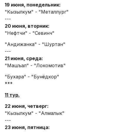
19 июня, понедельник:
"Кызылкум" - "Металлург"
---
20 июня, вторник:
"Нефтчи" - "Севинч"
"Андижанка" - "Шуртан"
---
21 июня, среда:
"Машъал" - "Локомотив"
"Бухара" - "Бунёдкор"
***
11 тур.
22 июня, четверг:
"Кызылкум" - "Алмалык"
---
23 июня, пятница: