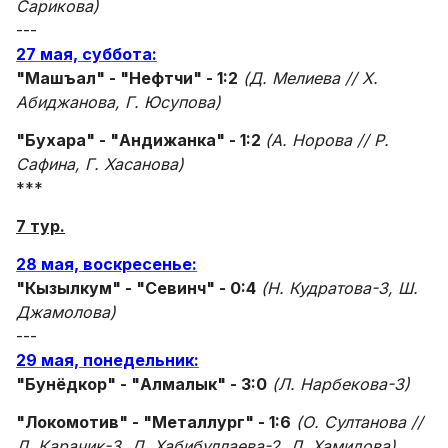
Сарикова)
---
27 мая, суббота:
"Машъал" - "Нефтчи" - 1:2
(Д. Мелиева // Х.
Абиджанова, Г. Юсупова)
"Бухара" - "Андижанка" - 1:2
(А. Норова // Р.
Сафина, Г. Хасанова)
***
7 тур.
28 мая, воскресенье:
"Кызылкум" - "Севинч" - 0:4
(Н. Кудратова-3, Ш.
Джамолова)
---
29 мая, понедельник:
"Бунёдкор" - "Алмалык" - 3:0
(Л. Нарбекова-3)
"Локомотив" - "Металлург" - 1:6
(О. Султанова //
Л. Карачик-3, Д. Хабибуллаева-2, Л. Хамидова)