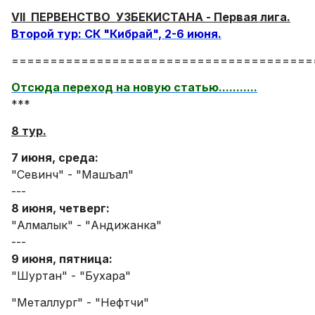
VII ПЕРВЕНСТВО УЗБЕКИСТАНА - Первая лига.
Второй тур: СК "Кибрай", 2-6 июня.
=======================================
Отсюда переход на новую статью...........
***
8 тур.
7 июня, среда:
"Севинч" - "Машъал"
---
8 июня, четверг:
"Алмалык" - "Андижанка"
---
9 июня, пятница:
"Шуртан" - "Бухара"
"Металлург" - "Нефтчи"