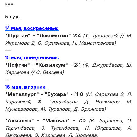
***
5 тур.
14 мая, воскресенье:
"Шуртан" - "Локомотив" 2:4
(У. Тухтаева-2 // М.
Икрамова-2, О. Султанова, Н. Маматисакова)
---
15 мая, понедельник:
"Нефтчи" - "Кызылкум" - 2:1
(Ф. Джурабаева, Ш.
Каримова // С. Валиева)
---
16 мая, вторник:
"Металлург" - "Бухара" - 11:0
(М. Сарикова-2, Л.
Карачик-4, Ф. Турдыбаева, Д. Нозимова, М.
Мунавварова, М. Турапова, Д. Эркинова)
"Алмалык" - "Машъал" - 7:0
(К. Зарипова, О.
Таджибаева, З. Туланбаева, Н. Юлдашева, А.
Даулбаева, О. Ходжиева, Л. Шодиева)