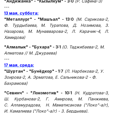
"Андижанка" - "Кызылкум" - 3:0
(Р. Сафина-3)
---
13 мая, суббота:
"Металлург" - "Машъал" - 13:0
(М. Сарикова-2,
Ф. Турдыбаева, М. Турапова, Д. Нозимова, З.
Назарова, М. Мунавварова-2, Л. Карачик-4, Л.
Хамидова)
"Алмалык" - "Бухара" - 3:1
(О. Таджибаева-2, М.
Алматова // М. Джураева)
---
17 мая, среда:
"Шуртан" - "Бунёдкор" - 1:7
(Л. Нарбекова-2, У.
Зоирова-2, А. Эрматова, Е. Сальникова-2 - Ф.
Бахрамова)
"Севинч" - "Локомотив" - 10:1
(Н. Кудратова-3,
Ш. Курбанова-2, Г. Амирова, М. Панжиева,
С. Алламурадова, Н. Маматисакова ("Локо"-а/г),
И. Камалиева ("Локо"-а/г) - З. Бердыева).