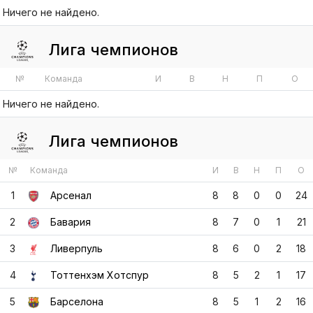
№
Команда
И
В
Н
П
О
Ничего не найдено.
Лига чемпионов
№
Команда
И
В
Н
П
О
1
Арсенал
8
8
0
0
24
2
Бавария
8
7
0
1
21
3
Ливерпуль
8
6
0
2
18
4
Тоттенхэм Хотспур
8
5
2
1
17
5
Барселона
8
5
1
2
16
6
Челси
8
5
1
2
16
7
Спортинг КП
8
5
1
2
16
8
Манчестер Сити
8
5
1
2
16