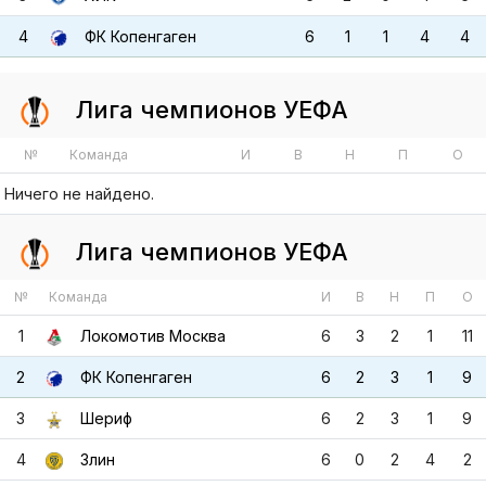
Лига чемпионов УЕФА
№
Команда
И
В
Н
П
О
Ничего не найдено.
Лига чемпионов УЕФА
№
Команда
И
В
Н
П
О
1
Локомотив Москва
6
3
2
1
11
2
ФК Копенгаген
6
2
3
1
9
3
Шериф
6
2
3
1
9
4
Злин
6
0
2
4
2
Лига чемпионов УЕФА
№
Команда
И
В
Н
П
О