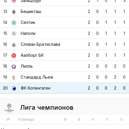
15
Наполи
2
0
1
1
1
16
Слован Братислава
2
0
1
1
1
17
Аалборг БК
2
0
1
1
1
18
Лилль
2
0
0
2
0
19
Стандард Льеж
2
0
0
2
0
20
ФК Копенгаген
2
0
0
2
0
Лига чемпионов
№
Команда
И
В
Н
П
О
Ничего не найдено.
Лига чемпионов
№
Команда
И
В
Н
П
О