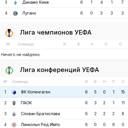
Лига чемпионов УЕФА
№
Команда
И
В
Н
П
О
Ничего не найдено.
Лига конференций УЕФА
№
Команда
И
В
Н
П
О
1
ФК Копенгаген
6
5
0
1
15
2
ПАОК
6
3
2
1
11
3
Слован Братислава
6
2
2
2
8
4
Линкольн Ред Импс
6
0
0
6
0
Лига конференций УЕФА
№
Команда
И
В
Н
П
О