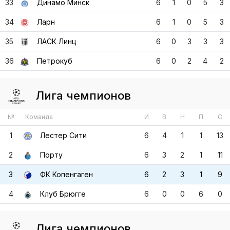
36
Петрокуб
6
0
2
4
2
Лига чемпионов
№
Команда
И
В
Н
П
О
1
Лестер Сити
6
4
1
1
13
2
Порту
6
3
2
1
11
3
ФК Копенгаген
6
2
3
1
9
4
Клуб Брюгге
6
0
0
6
0
Лига чемпионов
№
Команда
И
В
Н
П
О
1
Манчестер Юнайтед
6
4
0
2
12