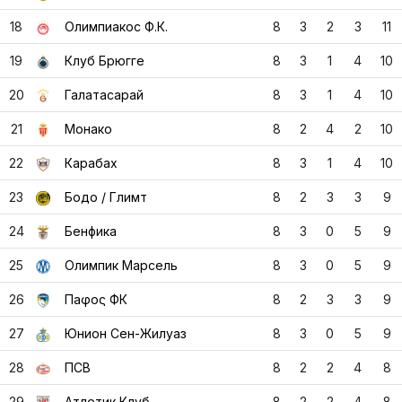
20
Галатасарай
8
3
1
4
10
21
Монако
8
2
4
2
10
22
Карабах
8
3
1
4
10
23
Бодо / Глимт
8
2
3
3
9
24
Бенфика
8
3
0
5
9
25
Олимпик Марсель
8
3
0
5
9
26
Паφος ФК
8
2
3
3
9
27
Юнион Сен-Жилуаз
8
3
0
5
9
28
ПСВ
8
2
2
4
8
29
Атлетик Клуб
8
2
2
4
8
30
Наполи
8
2
2
4
8
31
ФК Копенгаген
8
2
2
4
8