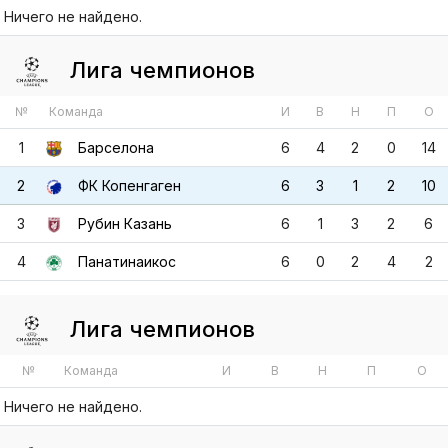
№
Команда
И
В
Н
П
О
1
Барселона
6
4
2
0
14
2
ФК Копенгаген
6
3
1
2
10
3
Рубин Казань
6
1
3
2
6
4
Панатинаикос
6
0
2
4
2
Лига чемпионов
№
Команда
И
В
Н
П
О
Ничего не найдено.
Лига чемпионов
№
Команда
И
В
Н
П
О
1
Реал Мадрид
6
5
1
0
16