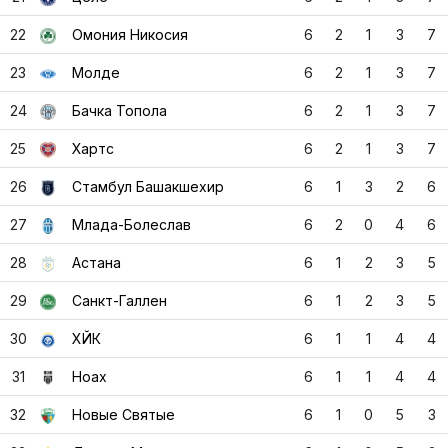
24
Бачка Топола
6
2
1
3
7
25
Хартс
6
2
1
3
7
26
Стамбул Башакшехир
6
1
3
2
6
27
Млада-Болеслав
6
2
0
4
6
28
Астана
6
1
2
3
5
29
Санкт-Галлен
6
1
2
3
5
30
ХЙК
6
1
1
4
4
31
Ноах
6
1
1
4
4
32
Новые Святые
6
1
0
5
3
33
Динамо Минск
6
1
0
5
3
34
Ларн
6
1
0
5
3
35
ЛАСК Линц
6
0
3
3
3