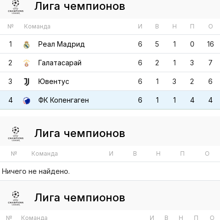
2
Галатасарай
6
2
1
3
7
3
Ювентус
6
1
3
2
6
4
ФК Копенгаген
6
1
1
4
4
Лига чемпионов
№
Команда
И
В
Н
П
О
Ничего не найдено.
Лига чемпионов
№
Команда
И
В
Н
П
О
1
Зенит
2
2
0
0
6
2
Порту
2
2
0
0
6