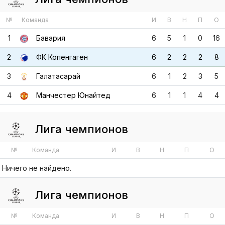
2
ФК Копенгаген
6
2
2
2
8
3
Галатасарай
6
1
2
3
5
4
Манчестер Юнайтед
6
1
1
4
4
Лига чемпионов
№
Команда
И
В
Н
П
О
Ничего не найдено.
Лига чемпионов
№
Команда
И
В
Н
П
О
Ничего не найдено.
Лига чемпионов