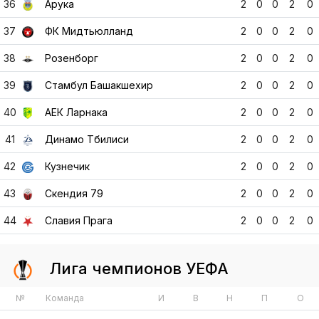
39
Стамбул Башакшехир
2
0
0
2
0
40
АЕК Ларнака
2
0
0
2
0
41
Динамо Тбилиси
2
0
0
2
0
42
Кузнечик
2
0
0
2
0
43
Скендия 79
2
0
0
2
0
44
Славия Прага
2
0
0
2
0
Лига чемпионов УЕФА
№
Команда
И
В
Н
П
О
Ничего не найдено.
Лига чемпионов УЕФА