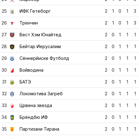
27
Вест Хэм Юнайтед
2
0
1
1
1
28
Бейтар Иерусалим
2
0
1
1
1
29
Сённерйиске Футболд
2
0
1
1
1
30
Войводина
2
0
1
1
1
31
БАТЭ
2
0
1
1
1
32
Локомотива Загреб
2
0
1
1
1
33
Црвена звезда
2
0
1
1
1
34
Брёндбю ИФ
2
0
1
1
1
35
Партизани Тирана
2
0
1
1
1
36
Арука
2
0
0
2
0
37
ФК Мидтьюлланд
2
0
0
2
0
38
Розенборг
2
0
0
2
0