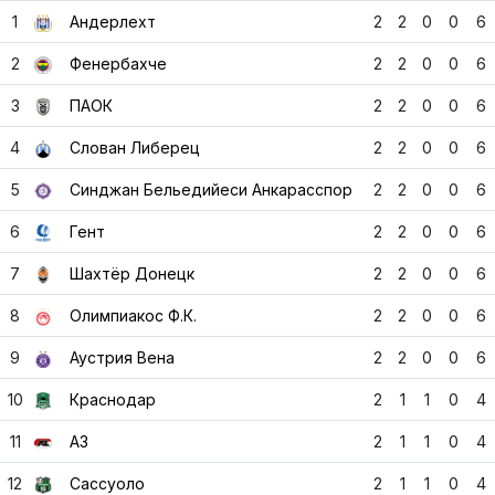
4
Слован Либерец
2
2
0
0
6
5
Синджан Бельедийеси Анкарасспор
2
2
0
0
6
6
Гент
2
2
0
0
6
7
Шахтёр Донецк
2
2
0
0
6
8
Олимпиакос Ф.К.
2
2
0
0
6
9
Аустрия Вена
2
2
0
0
6
10
Краснодар
2
1
1
0
4
11
АЗ
2
1
1
0
4
12
Сассуоло
2
1
1
0
4
13
Панатинаикос
2
1
1
0
4
14
Астра
2
1
1
0
4