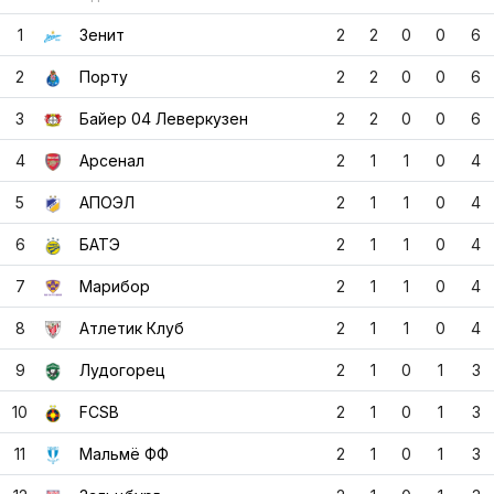
3
Байер 04 Леверкузен
2
2
0
0
6
4
Арсенал
2
1
1
0
4
5
АПОЭЛ
2
1
1
0
4
6
БАТЭ
2
1
1
0
4
7
Марибор
2
1
1
0
4
8
Атлетик Клуб
2
1
1
0
4
9
Лудогорец
2
1
0
1
3
10
FCSB
2
1
0
1
3
11
Мальмё ФФ
2
1
0
1
3
12
Зальцбург
2
1
0
1
3
13
Бешикташ
2
0
1
1
1
14
Селтик
2
0
1
1
1