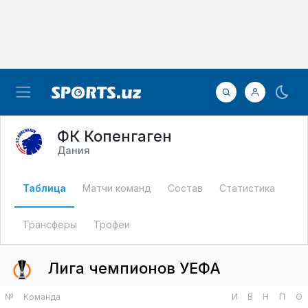
ФК Копенгаген
Дания
Таблица
Матчи команд
Состав
Статистика
Трансферы
Трофеи
Лига чемпионов УЕФА
№
Команда
И
В
Н
П
О
1
Андерлехт
2
2
0
0
6
2
Фенербахче
2
2
0
0
6
3
ПАОК
2
2
0
0
6