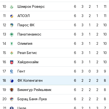
12
Паφος ФК
6
3
1
2
10
13
Панатинаикос
6
3
1
2
10
14
Олимпия
6
3
1
2
10
15
Реал Бетис
6
3
1
2
10
16
Хайденхайм
6
3
1
2
10
17
Гент
6
3
0
3
9
18
ФК Копенгаген
6
2
2
2
8
19
Викингур Рейкьявик
6
2
2
2
8
20
Борац Баня-Лука
6
2
2
2
8
21
Целе
6
2
1
3
7
22
Омония Никосия
6
2
1
3
7
23
Молде
6
2
1
3
7