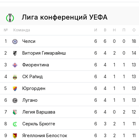
1
Челси
6
6
0
0
18
2
Витория Гимарайнш
6
4
2
0
14
3
Фиорентина
6
4
1
1
13
4
СК Ра́пид
6
4
1
1
13
5
Юргорден
6
4
1
1
13
6
Лугано
6
4
1
1
13
7
Легия Варшава
6
4
0
2
12
8
Серкль Брюгге
6
3
2
1
11
9
Ягеллония Белосток
6
3
2
1
11
10
Шэмрок Роверс
6
3
2
1
11
11
АПОЭЛ
6
3
2
1
11