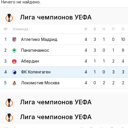
№
Команда
И
В
Н
П
О
1
Атлетико Мадрид
4
3
1
0
10
2
Панатинаикос
4
3
0
1
9
3
Абердин
4
1
1
2
4
4
ФК Копенгаген
4
1
0
3
3
5
Локомотив Москва
4
0
2
2
2
Лига чемпионов УЕФА
Лига чемпионов УЕФА
№
Команда
И
В
Н
П
О
1
ПСВ
6
4
2
0
14
2
ФК Копенгаген
6
3
1
2
10