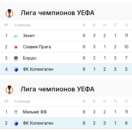
1
Зенит
6
3
2
1
11
2
Славия Прага
6
3
1
2
10
3
Бордо
6
2
1
3
7
4
ФК Копенгаген
6
1
2
3
5
Лига чемпионов УЕФА
№
Команда
И
В
Н
П
О
1
Мальмё ФФ
6
3
2
1
11
2
ФК Копенгаген
6
2
3
1
9
3
Динамо Киев
6
1
4
1
7
4
Лугано
6
0
3
3
3