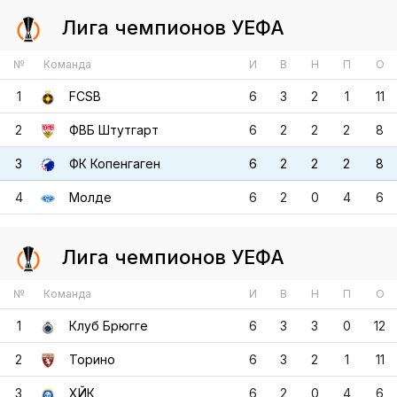
1
FCSB
6
3
2
1
11
2
ФВБ Штутгарт
6
2
2
2
8
3
ФК Копенгаген
6
2
2
2
8
4
Молде
6
2
0
4
6
Лига чемпионов УЕФА
№
Команда
И
В
Н
П
О
1
Клуб Брюгге
6
3
3
0
12
2
Торино
6
3
2
1
11
3
ХЙК
6
2
0
4
6
4
ФК Копенгаген
6
1
1
4
4