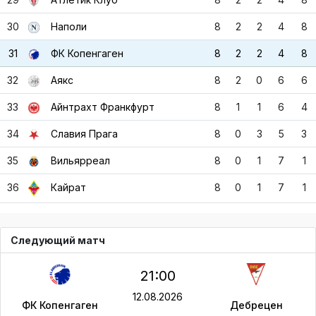
32
Аякс
8
2
0
6
6
33
Айнтрахт Франкфурт
8
1
1
6
4
34
Славия Прага
8
0
3
5
3
35
Вильярреал
8
0
1
7
1
36
8
0
1
7
1
Кайрат
Следующий матч
21:00
12.08.2026
ФК Копенгаген
Дебрецен
Последние 5 матчей