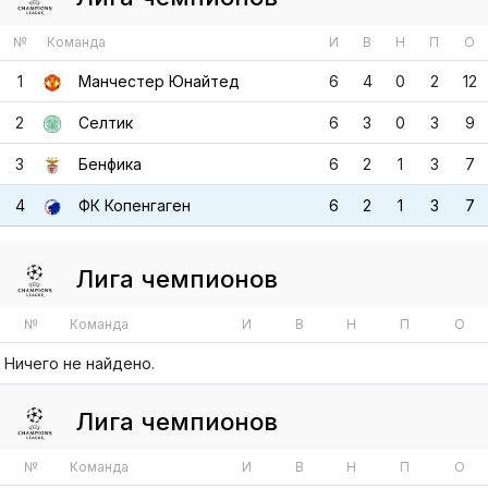
2
Селтик
6
3
0
3
9
3
Бенфика
6
2
1
3
7
4
ФК Копенгаген
6
2
1
3
7
Лига чемпионов
№
Команда
И
В
Н
П
О
Ничего не найдено.
Лига чемпионов
№
Команда
И
В
Н
П
О
Ничего не найдено.
Лига чемпионов