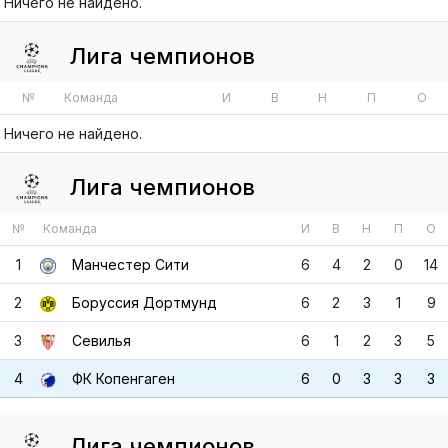
Ничего не найдено.
Лига чемпионов
№
Команда
И
В
Н
П
О
1
Манчестер Сити
6
4
2
0
14
2
Боруссия Дортмунд
6
2
3
1
9
3
Севилья
6
1
2
3
5
4
ФК Копенгаген
6
0
3
3
3
Лига чемпионов
№
Команда
И
В
Н
П
О
1
Бавария
6
5
1
0
16