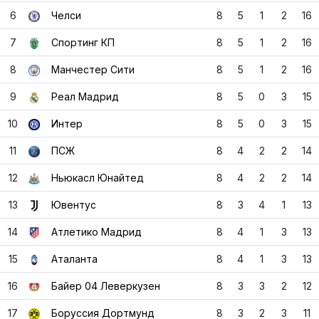
9
Реал Мадрид
8
5
0
3
15
10
Интер
8
5
0
3
15
11
ПСЖ
8
4
2
2
14
12
Ньюкасл Юнайтед
8
4
2
2
14
13
Ювентус
8
3
4
1
13
14
Атлетико Мадрид
8
4
1
3
13
15
Аталанта
8
4
1
3
13
16
Байер 04 Леверкузен
8
3
3
2
12
17
Боруссия Дортмунд
8
3
2
3
11
18
Олимпиакос Ф.К.
8
3
2
3
11
19
Клуб Брюгге
8
3
1
4
10