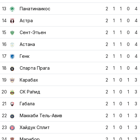
15
Сент-Этьен
2
1
1
0
4
16
Астана
2
1
1
0
4
17
Генк
2
1
1
0
4
18
Спарта Прага
2
1
1
0
4
19
Карабах
2
1
0
1
3
20
СК Ра́пид
2
1
0
1
3
21
Габала
2
1
0
1
3
22
Маккаби Тель-Авив
2
1
0
1
3
23
Хайдук Сплит
2
1
0
1
3
24
Марибор
2
1
0
1
3
25
ИФК Гетеборг
2
1
0
1
3
26
Тренчин
2
1
0
1
3