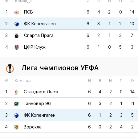
3
Спарта Прага
6
2
1
3
7
4
ЦФР Клуж
6
1
0
5
3
Лига чемпионов УЕФА
№
Команда
И
В
Н
П
О
1
Стандард Льеж
6
4
2
0
14
2
Ганновер 96
6
3
2
1
11
3
ФК Копенгаген
6
1
2
3
5
4
Ворскла
6
0
2
4
2
Лига чемпионов УЕФА
№
Команда
И
В
Н
П
О