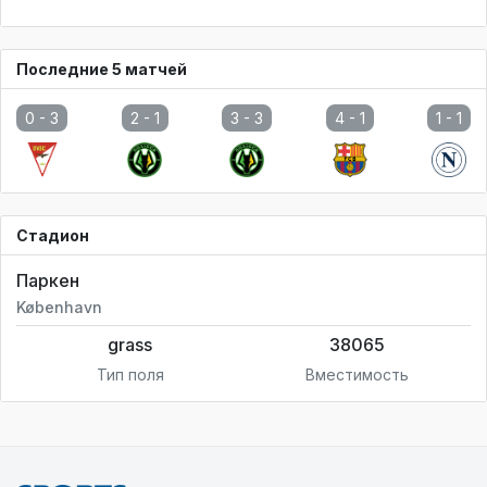
0 -
3
2 -
1
3 -
3
4 -
1
1 -
1
Стадион
Паркен
København
grass
38065
Тип поля
Вместимость
ПРАВИЛА
РЕКЛАМА
О САЙТЕ