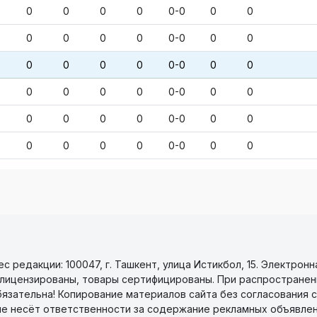
0
0
0
0
0-0
0
0
0
0
0
0
0-0
0
0
0
0
0
0
0-0
0
0
0
0
0
0
0-0
0
0
0
0
0
0
0-0
0
0
0
0
0
0
0-0
0
0
 редакции: 100047, г. Ташкент, улица Истикбол, 15. Электронн
уги лицензированы, товары сертифицированы. При распространен
бязательна! Копирование материалов сайта без согласования с
не несёт ответственности за содержание рекламных объявлен