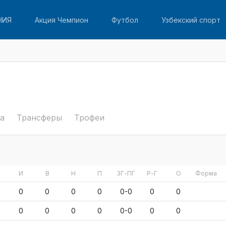
НИЯ
Акция Чемпион
Футбол
Узбекский спорт
а
Трансферы
Трофеи
И
В
Н
П
ЗГ-ПГ
Р-Г
О
Форма
0
0
0
0
0-0
0
0
0
0
0
0
0-0
0
0