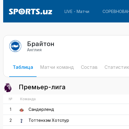
LIVE - Матчи
СОРЕВНОВА
Брайтон
Англия
Таблица
Матчи команд
Состав
Статистик
Премьер-лига
№
Команда
1
Сандерленд
2
Тоттенхэм Хотспур