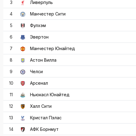
3
Ливерпуль
4
Манчестер Сити
5
Фулхэм
6
Эвертон
7
Манчестер Юнайтед
8
Астон Вилла
9
Челси
10
Арсенал
11
Ньюкасл Юнайтед
12
Халл Сити
13
Кристал Пэлас
14
АФК Борнмут