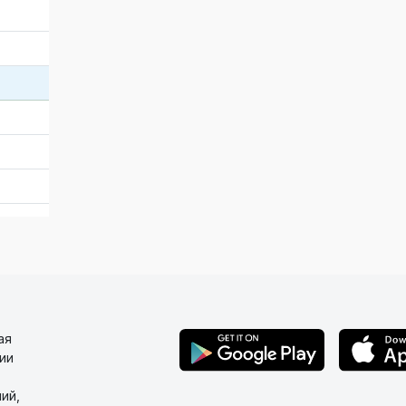
ая
ии
ий,