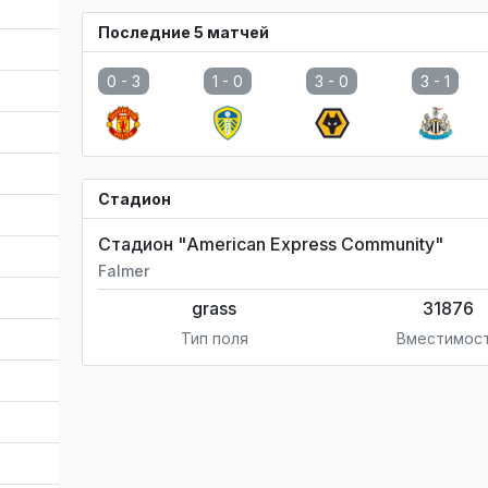
Последние 5 матчей
0 -
3
1 -
0
3 -
0
3 -
1
Стадион
Стадион "American Express Community"
Falmer
grass
31876
Тип поля
Вместимос