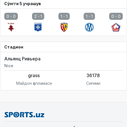
Сўнгги 5 учрашув
0 -
0
2 -
1
1 -
1
1 -
1
0 -
0
Стадион
Альянц Ривьера
Nice
grass
36178
Майдон қопламаси
Сиғими