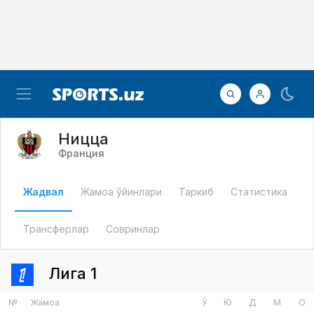
Ницца
Франция
Жадвал
Жамоа ўйинлари
Таркиб
Статистика
Трансферлар
Совринлар
Лига 1
№
Жамоа
Ў
Ю
Д
М
О