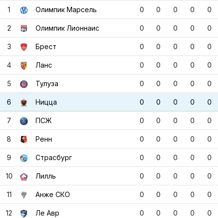
1
Олимпик Марсель
0
0
0
0
0
2
Олимпик Лионнаис
0
0
0
0
0
3
Брест
0
0
0
0
0
4
Ланс
0
0
0
0
0
5
Тулуза
0
0
0
0
0
6
Ницца
0
0
0
0
0
7
ПСЖ
0
0
0
0
0
8
Ренн
0
0
0
0
0
9
Страсбург
0
0
0
0
0
10
Лилль
0
0
0
0
0
11
Анже СКО
0
0
0
0
0
12
Ле Авр
0
0
0
0
0