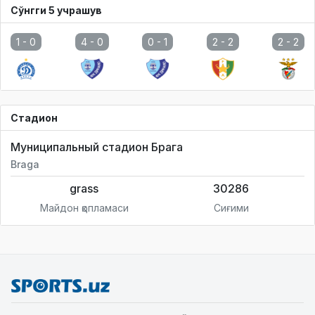
Сўнгги 5 учрашув
1 -
0
4 -
0
0 -
1
2 -
2
2 -
2
Стадион
Муниципальный стадион Брага
Braga
grass
30286
Майдон қопламаси
Сиғими