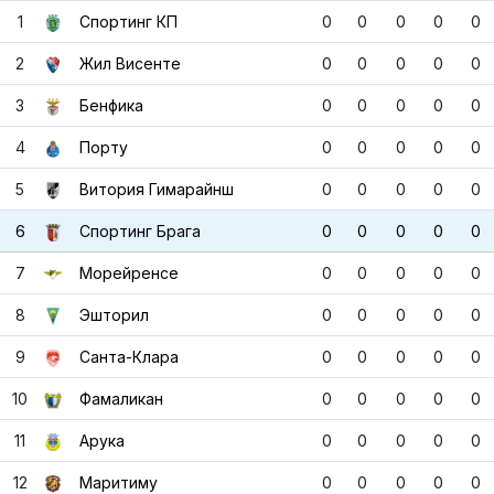
1
Спортинг КП
0
0
0
0
0
2
Жил Висенте
0
0
0
0
0
3
Бенфика
0
0
0
0
0
4
Порту
0
0
0
0
0
5
Витория Гимарайнш
0
0
0
0
0
6
Спортинг Брага
0
0
0
0
0
7
Морейренсе
0
0
0
0
0
8
Эшторил
0
0
0
0
0
9
Санта-Клара
0
0
0
0
0
10
Фамаликан
0
0
0
0
0
11
Арука
0
0
0
0
0
12
Маритиму
0
0
0
0
0