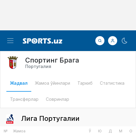
Спортинг Брага
Португалия
Жадвал
Жамоа ўйинлари
Таркиб
Статистика
Трансферлар
Совринлар
Лига Португалии
№
Жамоа
Ў
Ю
Д
М
О