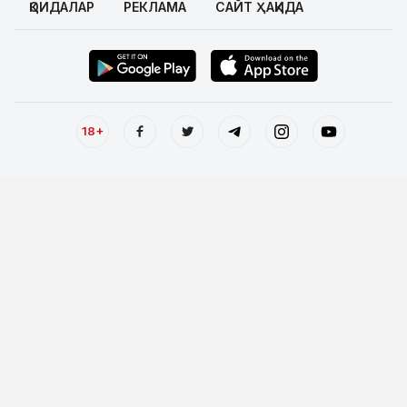
ҚОИДАЛАР
РЕКЛАМА
САЙТ ҲАҚИДА
18+