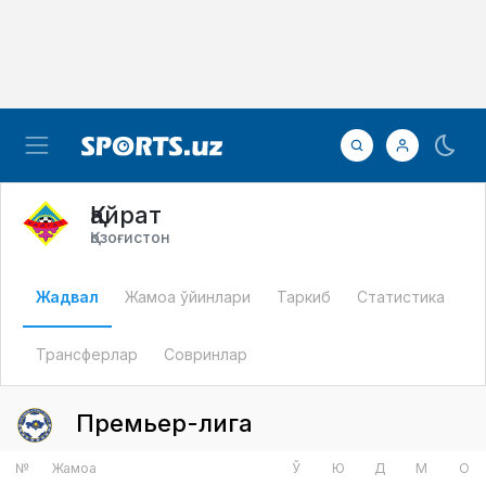
Қайрат
Қозоғистон
Жадвал
Жамоа ўйинлари
Таркиб
Статистика
Трансферлар
Совринлар
Премьер-лига
№
Жамоа
Ў
Ю
Д
М
О