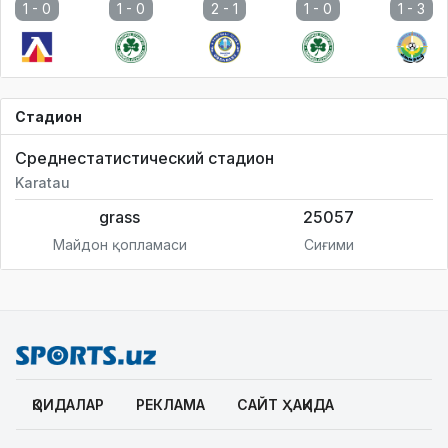
1 -
0
1 -
0
2 -
1
1 -
0
1 -
3
Стадион
Среднестатистический стадион
Karatau
grass
25057
Майдон қопламаси
Сиғими
ҚОИДАЛАР
РЕКЛАМА
САЙТ ҲАҚИДА