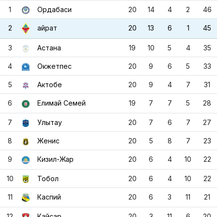
1
Ордабаси
20
14
4
2
46
2
20
13
6
1
45
Қайрат
3
Астана
19
10
5
4
35
4
Окжетпес
20
9
6
5
33
5
Актобе
20
9
4
7
31
6
Елимай Семей
19
7
7
5
28
7
Улытау
20
7
6
7
27
8
Женис
20
5
8
7
23
9
Кизил-Жар
20
6
4
10
22
10
Тобол
20
6
4
10
22
11
Каспий
20
6
3
11
21
12
Кайсар
20
3
11
6
20