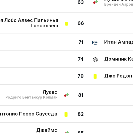
63
Бренден Аарон
я Лобо Алвес Пальинья
66
Гонсалвеш
Итан Ампа
71
Доминик К
74
Джо Родон
79
Лукас
81
Родриго Бентанкур Колман
нтонио Порро Сауседа
82
Джеймс