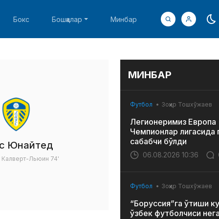
Бокс
Бошқалар
Минбар
МИНБАР
Футбол
Зоҳир Тошхўжаев
Легионеримиз Европа
Чемпионлар лигасида 
сабабчи бўлди
с Юнайтед
06.08.2026 10:36
 Калверт-Льюин
74'
Футбол
Зоҳир Тошхўжаев
“Боруссия”га ўтиши к
ўзбек футболчиси нег