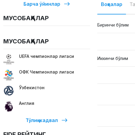
Барча ўйинлар
Воқеалар
Т
МУСОБАҚАЛАР
Биринчи бўлим
МУСОБАҚАЛАР
UEFA чемпионлар лигаси
Иккинчи бўлим
ОФК Чемпионлар лигаси
Ўзбекистон
Англия
Тўлиқ жадвал
FIDE РЕЙТИНГ