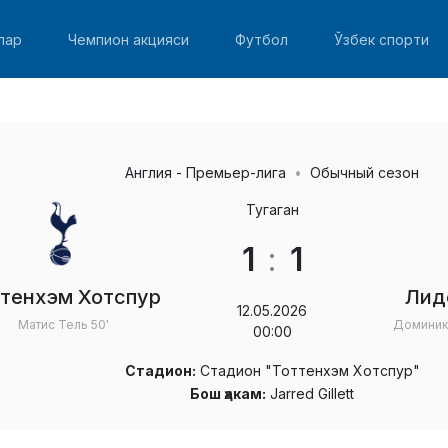
лар
Чемпион акцияси
Футбол
Ўзбек спорти
Англия - Премьер-лига
Обычный сезон
Тугаган
1
:
1
ттенхэм Хотспур
Лид
12.05.2026
Матис Тель
50'
Доминик
00:00
Стадион:
Стадион "Тоттенхэм Хотспур"
Бош ҳакам:
Jarred Gillett