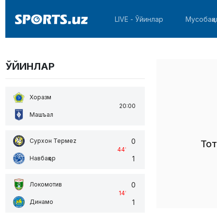
LIVE - Ўйинлар
Мусобақа
ЎЙИНЛАР
Хоразм
20:00
Машъал
0
Сурхон Термеz
То
44
'
1
Навбаҳор
0
Локомотив
14
'
1
Динамо