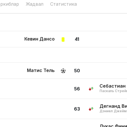
аркиблар
Жадвал
Статистика
Кевин Дансо
41
Матис Тель
50
Себастиан 
56
Паскаль Стрей
Дегнанд В
63
Дэниел Джейм
Лукас Фин