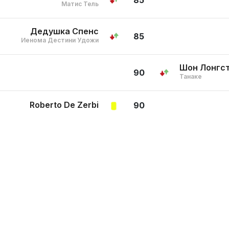
85
Матис Тель
Дедушка Спенс
85
Иенома Дестини Удожи
Шон Лонгс
90
Танаке
Roberto De Zerbi
90