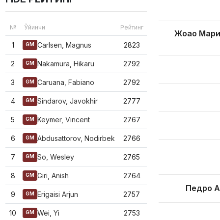
№
Ўйинчи
Рейтинг
Жоао Мари
1
Carlsen, Magnus
2823
GM
2
Nakamura, Hikaru
2792
GM
3
Caruana, Fabiano
2792
GM
4
Sindarov, Javokhir
2777
GM
5
Keymer, Vincent
2767
GM
6
Abdusattorov, Nodirbek
2766
GM
7
So, Wesley
2765
GM
8
Giri, Anish
2764
GM
Педро А
9
Erigaisi Arjun
2757
GM
10
Wei, Yi
2753
GM