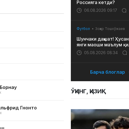
Россияга кетди?
06.08.2026 09:17
Футбол
Зоҳир Тошхўжаев
Шунчаки даҳшат! Ҳусан
янги маоши маълум қи
05.08.2026 08:34
Барча блоглар
Борнау
ЎҚИНГ, ҚИЗИҚ!
к
ильфрид Гнонто
с
иш