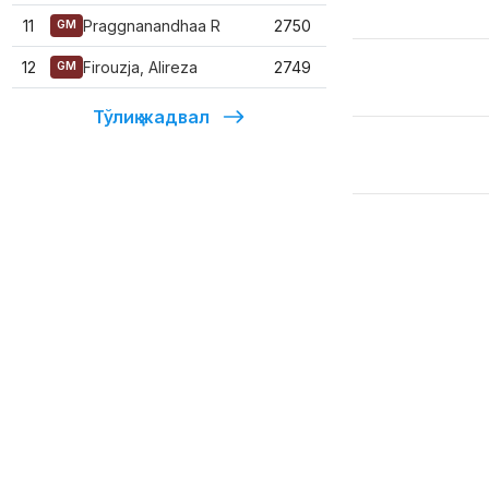
11
Praggnanandhaa R
2750
GM
12
Firouzja, Alireza
2749
GM
Тўлиқ жадвал