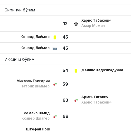
Биринчи бўлим
Харис Табакович
12
Амар Мемич
Конрад Лаймер
45
Конрад Лаймер
45
Иккинчи бўлим
Деннис Хаджикадунич
54
Михаэль Грегорич
59
Патрик Виммер
Армин Гигович
63
Харис Табакович
Романо Шмид
68
Ксавер Шлагер
Штефан Пош