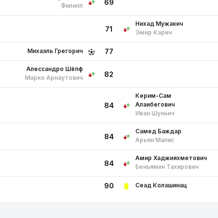
69
Филипп
Нихад Мужакич
71
Эмир Карич
Михаэль Грегорич
77
Алессандро Шёпф
82
Марко Арнаутович
Керим-Сам
Алаибегович
84
Иван Шуньич
Самед Баждар
84
Арьян Малиć
Амир Хаджияхметович
84
Беньямин Тахирович
Сеад Колашинац
90