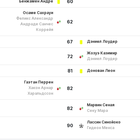
Бенжамен Андре
60
Осаме Сахрауи
Феликс Александр
62
Андраде Санчес
Коррейя
Дэниел Лоудер
67
Жозуэ Казимир
72
Дэниел Лоудер
Донован Леон
81
Гаэтан Перрен
Хакон Арнар
82
Харальдссон
Марвин Сеная
82
Секу Мара
Лассин Синойоко
90
Гидеон Менса