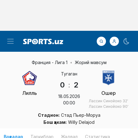
Франция - Лига 1
Жорий мавсум
Тугаган
0
:
2
Лилль
Ошер
18.05.2026
Лассин Синойоко
32'
00:00
Лассин Синойоко
90'
Стадион:
Стад Пьер-Моруа
Бош ҳакам:
Willy Delajod
Воқеалар
Таркиблар
Жадвал
Статистика