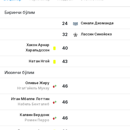
Биринчи бўлим
Синали Диоманде
24
Лассин Синойоко
32
Хакон Арнар
40
Харальдссон
Натан Нгой
43
Иккинчи бўлим
Оливье Жиру
46
Нгал'айель Мукау
Итан Мбаппе Лоттин
46
Набиль Бенталеб
Калвин Вердонк
46
Ромен Перро