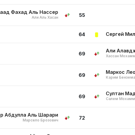
аад Фахад Аль Нассер
55
Али Аль Хасан
Сергей Мил
64
Али Алавд
69
Хассан Мохамм
Маркос Ле
69
Карим Бензем
Султан Ма
69
Салем Мохамм
р Абдулла Аль Шарари
72
Марсело Брозович