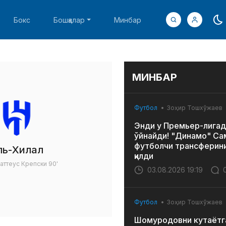
Бокс
Бошқалар
Минбар
МИНБАР
Футбол
Зоҳир Тошхўжаев
Энди у Премьер-лигад
ўйнайди! "Динамо" Са
футболчи трансферин
ль-Хилал
қилди
аттеус Крепски
90'
03.08.2026 19:19
Футбол
Зоҳир Тошхўжаев
Шомуродовни кутаётг