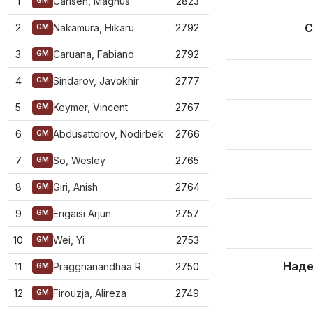
1
Carlsen, Magnus
2823
GM
С
2
Nakamura, Hikaru
2792
GM
3
Caruana, Fabiano
2792
GM
4
Sindarov, Javokhir
2777
GM
5
Keymer, Vincent
2767
GM
6
Abdusattorov, Nodirbek
2766
GM
7
So, Wesley
2765
GM
8
Giri, Anish
2764
GM
9
Erigaisi Arjun
2757
GM
10
Wei, Yi
2753
GM
Наде
11
Praggnanandhaa R
2750
GM
12
Firouzja, Alireza
2749
GM