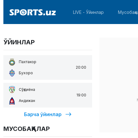
LIVE - Ўйинлар
Мусобақа
ЎЙИНЛАР
Пахтакор
20:00
Бухоро
Сўғдиёна
19:00
Андижан
Барча ўйинлар
МУСОБАҚАЛАР