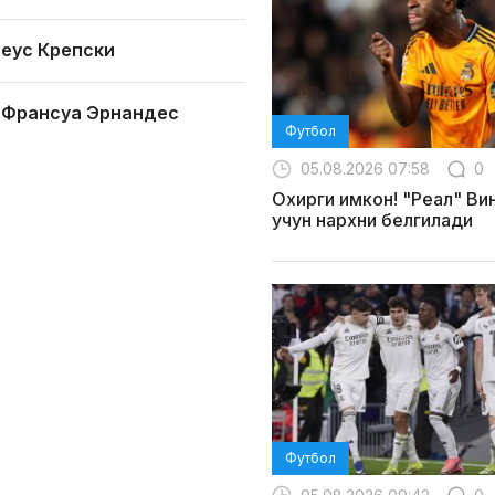
еус Крепски
 Франсуа Эрнандес
Футбол
05.08.2026 07:58
0
Охирги имкон! "Реал" Ви
учун нархни белгилади
Футбол