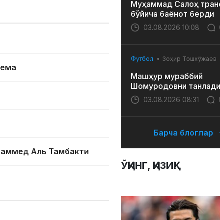
Муҳаммад Салоҳ тран
бўйича баёнот берди
03.08.2026 10:08
Футбол
Зоҳир Тошхўжаев
зема
Машҳур мураббий
Шомуродовни танлад
03.08.2026 08:31
Барча блоглар
хаммед Аль Тамбакти
ЎҚИНГ, ҚИЗИҚ!