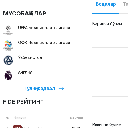
Воқеалар
Т
МУСОБАҚАЛАР
Биринчи бўлим
UEFA чемпионлар лигаси
ОФК Чемпионлар лигаси
Ўзбекистон
Англия
Тўлиқ жадвал
FIDE РЕЙТИНГ
№
Ўйинчи
Рейтинг
Иккинчи бўлим