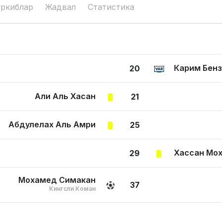
аркиблар
Жадвал
Статистика
Карим Бен
20
Али Аль Хасан
21
Абдулелах Аль Амри
25
Хассан Мо
29
Мохамед Симакан
37
Кингсли Коман