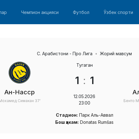
лар
Чемпион акцияси
Футбол
Ўзбек спорти
С. Арабистони - Про Лига
Жорий мавсум
Тугаган
1
:
1
Ан-Насср
А
12.05.2026
Мохамед Симакан
37'
Бенто М
23:00
Стадион:
Парк Аль-Аввал
Бош ҳакам:
Donatas Rumšas