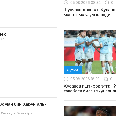
05.08.2026 08:34
0
Шунчаки даҳшат! Ҳусанов
маоши маълум қилинди
чек
рби
Футбол
05.08.2026 18:20
0
Ҳусанов иштирок этган ў
ғалабаси билан якунланд
Осман бин Харун аль-
 Силва де Оливейра