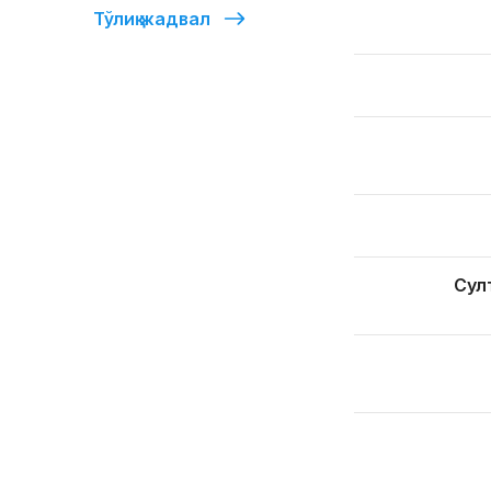
Тўлиқ жадвал
Сул