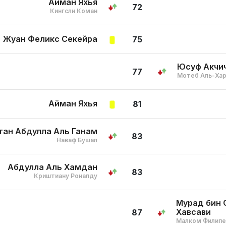
Айман Яхья
72
Кингсли Коман
Жуан Феликс Секейра
75
Юсуф Акчи
77
Мотеб Аль-Ха
Айман Яхья
81
тан Абдулла Аль Ганам
83
Наваф Бушал
Абдулла Аль Хамдан
83
Криштиану Роналду
Мурад бин 
Хавсави
87
Малком Филипе