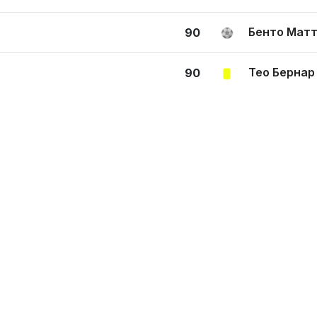
Бенто Матт
90
Тео Бернар
90