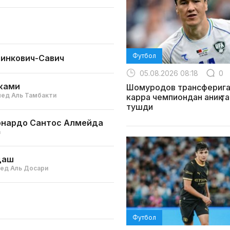
Футбол
инкович-Савич
05.08.2026 08:18
0
жами
Шомуродов трансферига
ед Аль Тамбакти
карра чемпиондан аниқ т
тушди
онардо Сантос Алмейда
а
даш
ед Аль Досари
Футбол