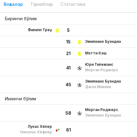
Воқеалар
Таркиблар
Статистика
Биринчи бўлим
Филипп Треу
5
Эмилиано Буэндиа
15
Мэтти Кэш
21
Юри Тилеманс
41
Морган Роджерс
Эмилиано Буэндиа
45
Джон Макинн
Иккинчи бўлим
Морган Роджерс
58
Эмилиано Буэндиа
Лукас Хёлер
61
Николас Хёфлер