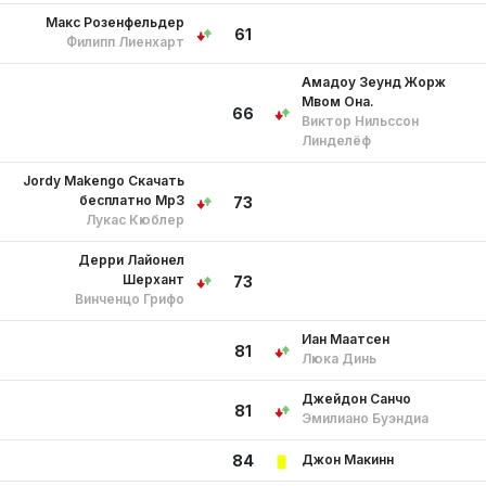
Макс Розенфельдер
61
Филипп Лиенхарт
Амадоу Зеунд Жорж
Мвом Она.
66
Виктор Нильссон
Линделёф
Jordy Makengo Скачать
бесплатно Mp3
73
Лукас Кюблер
Дерри Лайонел
Шерхант
73
Винченцо Грифо
Иан Маатсен
81
Люка Динь
Джейдон Санчо
81
Эмилиано Буэндиа
Джон Макинн
84