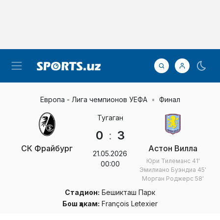
Европа - Лига чемпионов УЕФА
Финал
Тугаган
0
:
3
СК Фрайбург
Астон Вилла
21.05.2026
Юри Тилеманс
41'
00:00
Эмилиано Буэндиа
45'
Морган Роджерс
58'
Стадион:
Бешикташ Парк
Бош ҳакам:
François Letexier