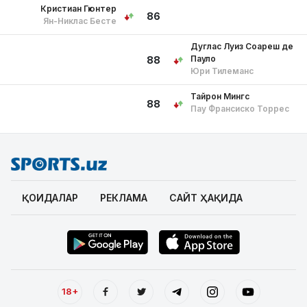
Кристиан Гюнтер
86
Ян-Никлас Бесте
Дуглас Луиз Соареш де
Пауло
88
Юри Тилеманс
Тайрон Мингс
88
Пау Франсиско Торрес
ҚОИДАЛАР
РЕКЛАМА
САЙТ ҲАҚИДА
18+