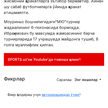
жисмоний ҳаракатларга эътибор бермаётир. Айнан
шу сабаб футболчиларга ўйинда ҳаракат
етишмаяпти.
Моуриньо бошчилигидаги“МЮ”турнир
жадвалининг 6-поғонасида бормоқда.
Ибраҳимович бу мавсумда жамоасининг барча
турнирларида 17 учрашувда майдонга тушиб, 8
голга муаллифлик қилган.
SPORTS.uz'ни Youtube'да томоша қилинг!
Фикрлар
Саралаш
Энг яхшилар
Фикр қолдириш учун
авторизациядан ўтинг
!