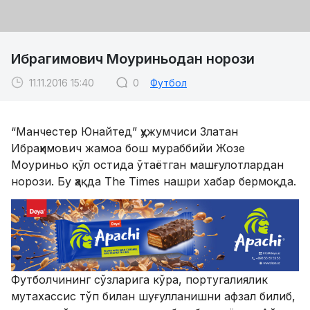
Ибрагимович Моуриньодан норози
11.11.2016 15:40
0
Футбол
“Манчестер Юнайтед” ҳужумчиси Златан
Ибраҳимович жамоа бош мураббийи Жозе
Моуриньо қўл остида ўтаётган машғулотлардан
норози. Бу ҳақда The Times нашри хабар бермоқда.
Футболчининг сўзларига кўра, португалиялик
мутахассис тўп билан шуғулланишни афзал билиб,