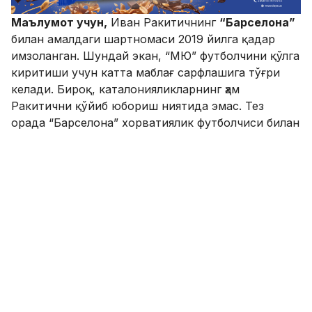
Маълумот учун,
Иван Ракитичнинг
“Барселона”
билан амалдаги шартномаси 2019 йилга қадар
имзоланган. Шундай экан, “МЮ” футболчини қўлга
киритиши учун катта маблағ сарфлашига тўғри
келади. Бироқ, каталонияликларнинг ҳам
Ракитични қўйиб юбориш ниятида эмас. Тез
орада “Барселона” хорватиялик футболчиси билан
амалдаги шартномани узайтириши кутилмоқда.
SPORTS.uz'нинг Telegram'даги каналига аъзо
бўлинг!
ФИКР ҚОЛДИРИШ