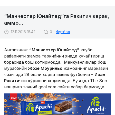
“Манчестер Юнайтед”га Ракитич керак,
аммо...
12.11.2016 15:42
0
Футбол
Англиянинг
“Манчестер Юнайтед”
клуби
раҳбарияти жамоа таркибини янада кучайтириш
борасида бош қотирмоқда. Манкуанликлар бош
мураббийи
Жозе Моуриньо
жамоанинг марказий
чизиғида 28 ёшли хорватиялик футболчи –
Иван
Ракитич
ни кўришни хоҳламоқда. Бу ҳақда The Sun
нашрига таяниб goal.com сайти хабар бермоқда.