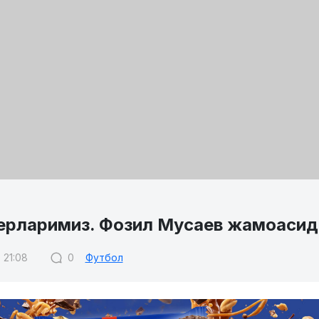
ерларимиз. Фозил Мусаев жамоасида
 21:08
0
Футбол