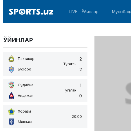
LIVE - Ўйинлар
Мусобақа
ЎЙИНЛАР
2
Пахтакор
Тугаган
2
Бухоро
1
Сўғдиёна
Тугаган
0
Андижан
Хоразм
20:00
Машъал