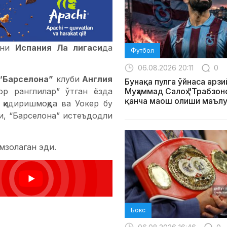
ини
Испания Ла лигаси
да
Футбол
06.08.2026 20:11
0
“Барселона”
клуби
Англия
Бунақа пулга ўйнаса арзи
Муҳаммад Салоҳ "Трабзо
ор ранглилар” ўтган ёзда
қанча маош олиши маълу
қидиришмоқда ва Уокер бу
и, “Барселона” истеъдодли
мзолаган эди.
Бокс