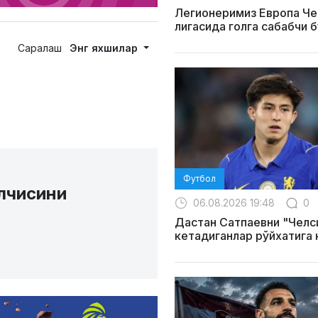
Легионеримиз Европа Ч
лигасида голга сабабчи 
Саралаш
Энг яхшилар
Футбол
лчисини
06.08.2026 19:48
0
Дастан Сатпаевни "Челс
кетадиганлар рўйхатига