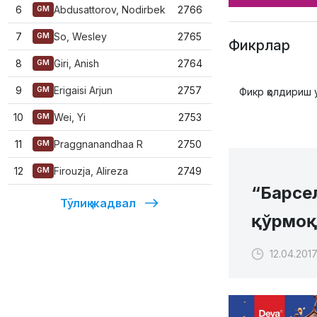
6
Abdusattorov, Nodirbek
2766
GM
7
So, Wesley
2765
GM
Фикрлар
8
Giri, Anish
2764
GM
9
Erigaisi Arjun
2757
GM
Фикр қолдириш 
10
Wei, Yi
2753
GM
11
Praggnanandhaa R
2750
GM
12
Firouzja, Alireza
2749
GM
“Барсе
Тўлиқ жадвал
қўрмоқ
12.04.2017