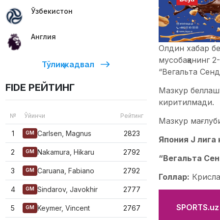
Ўзбекистон
Англия
Олдин хабар б
мусобақанинг 
Тўлиқ жадвал
“Вегальта Сен
FIDE РЕЙТИНГ
Мазкур беллашу
киритилмади.
№
Ўйинчи
Рейтинг
Мазкур мағлуби
1
Carlsen, Magnus
2823
GM
Япония J лига 
2
Nakamura, Hikaru
2792
GM
“Вегальта Сен
3
Caruana, Fabiano
2792
GM
Голлар:
Крислан
4
Sindarov, Javokhir
2777
GM
SPORTS.uz'
5
Keymer, Vincent
2767
GM