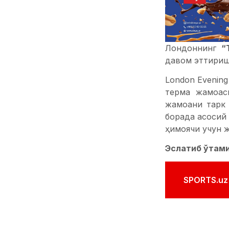
Лондоннинг
“
давом эттириш
London Evenin
терма жамоаси
жамоани тарк
борада асосий
ҳимоячи учун ж
Эслатиб ўтам
SPORTS.uz'