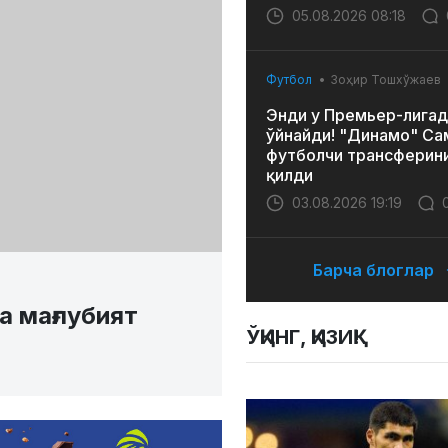
05.08.2026 08:18
Футбол
Зоҳир Тошхўжаев
Энди у Премьер-лигад
ўйнайди! "Динамо" Са
футболчи трансферин
қилди
03.08.2026 19:19
Барча блоглар
 мағлубият
ЎҚИНГ, ҚИЗИҚ!