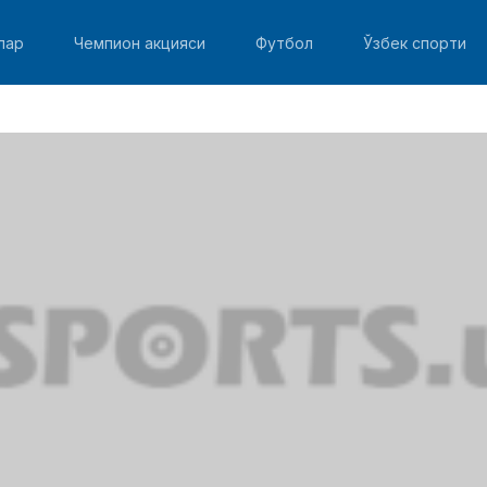
лар
Чемпион акцияси
Футбол
Ўзбек спорти