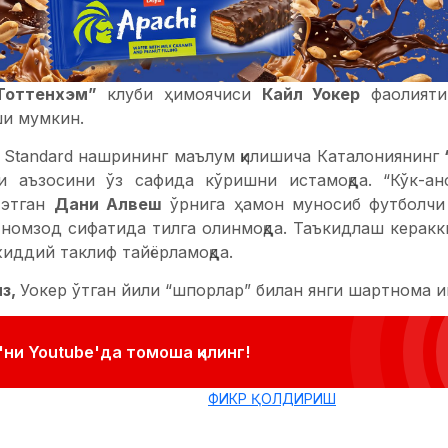
Тоттенхэм”
клуби ҳимоячиси
Кайл Уокер
фаолият
и мумкин.
g Standard нашрининг маълум қилишича Каталониянинг
 аъзосини ўз сафида кўришни истамоқда. “Кўк-ан
 этган
Дани Алвеш
ўрнига ҳамон муносиб футболчи 
 номзод сифатида тилга олинмоқда. Таъкидлаш керакк
иддий таклиф тайёрламоқда.
из,
Уокер ўтган йили “шпорлар” билан янги шартнома и
ни Youtube'да томоша қилинг!
ФИКР ҚОЛДИРИШ